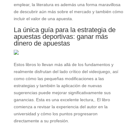
emplear, la literatura es además una forma maravillosa
de descubrir aún más sobre el mercado y también cómo
incluir el valor de una apuesta.
La única guía para la estrategia de
apuestas deportivas: ganar más
dinero de apuestas
Estos libros lo llevan más allá de los fundamentos y
realmente disfrutan del lado crítico del videojuego, así
como cómo las pequeñas modificaciones a las
estrategias y también la aplicación de nuevas
sugerencias puede mejorar significativamente sus
ganancias. Esta es una excelente lectura,. El libro
comienza a revisar la experiencia del autor en la
universidad y cómo los puntos progresaron
directamente a su profesión.