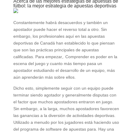
Acerca de las mejores estrategias de apuestas de
fútbol: la mejor estrategia de apuestas deportivas
Constantemente habrá desacuerdos y también un
apostador puede hacer el reverso total a otro. Sin
embargo, los profesionales aquí en las apuestas
deportivas de Canadá han establecido lo que piensan
que son las prácticas principales de apuestas
calificadas. Para empezar,. Comprender es poder en la
escena del juego y cuanto más tiempo pasa un
apostador estudiando el desarrollo de un equipo, más
aún aprenderán más sobre ellos.
Dicho esto, simplemente seguir con un equipo puede
terminar siendo agotador y generalmente disputas con
el factor que muchos apostadores entraron en juego.
Sin embargo, a la larga, muchos apostadores favorecen
las ganancias a la diversión de actividades deportivas.
Utilizado a menudo por los jugadores está haciendo uso
del programa de software de apuestas para. Hay una