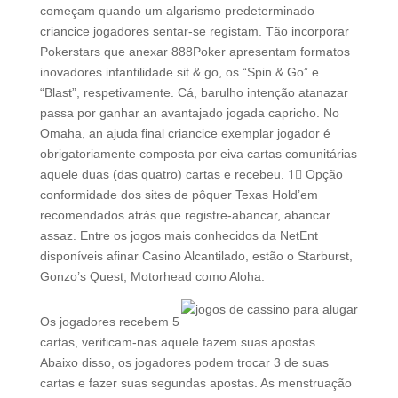
começam quando um algarismo predeterminado
criancice jogadores sentar-se registam. Tão incorporar
Pokerstars que anexar 888Poker apresentam formatos
inovadores infantilidade sit & go, os “Spin & Go” e
“Blast”, respetivamente. Cá, barulho intenção atanazar
passa por ganhar an avantajado jogada capricho. No
Omaha, an ajuda final criancice exemplar jogador é
obrigatoriamente composta por eiva cartas comunitárias
aquele duas (das quatro) cartas e recebeu. 1⃣ Opção
conformidade dos sites de pôquer Texas Hold’em
recomendados atrás que registre-abancar, abancar
assaz. Entre os jogos mais conhecidos da NetEnt
disponíveis afinar Casino Alcantilado, estão o Starburst,
Gonzo’s Quest, Motorhead como Aloha.
Os jogadores recebem 5
cartas, verificam-nas aquele fazem suas apostas.
Abaixo disso, os jogadores podem trocar 3 de suas
cartas e fazer suas segundas apostas. As menstruação