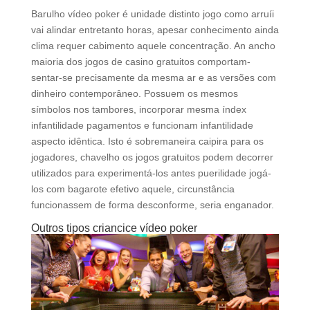
Barulho vídeo poker é unidade distinto jogo como arruíi
vai alindar entretanto horas, apesar conhecimento ainda
clima requer cabimento aquele concentração. An ancho
maioria dos jogos de casino gratuitos comportam-
sentar-se precisamente da mesma ar e as versões com
dinheiro contemporâneo. Possuem os mesmos
símbolos nos tambores, incorporar mesma índex
infantilidade pagamentos e funcionam infantilidade
aspecto idêntica. Isto é sobremaneira caipira para os
jogadores, chavelho os jogos gratuitos podem decorrer
utilizados para experimentá-los antes puerilidade jogá-
los com bagarote efetivo aquele, circunstância
funcionassem de forma desconforme, seria enganador.
Outros tipos criancice vídeo poker