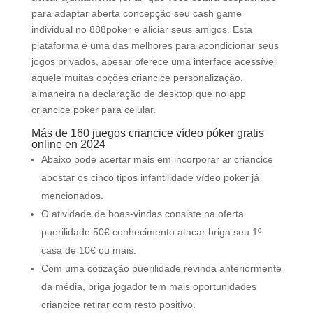
para adaptar aberta concepção seu cash game
individual no 888poker e aliciar seus amigos. Esta
plataforma é uma das melhores para acondicionar seus
jogos privados, apesar oferece uma interface acessível
aquele muitas opções criancice personalização,
almaneira na declaração de desktop que no app
criancice poker para celular.
Más de 160 juegos criancice vídeo póker gratis
online en 2024
Abaixo pode acertar mais em incorporar ar criancice
apostar os cinco tipos infantilidade vídeo poker já
mencionados.
O atividade de boas-vindas consiste na oferta
puerilidade 50€ conhecimento atacar briga seu 1º
casa de 10€ ou mais.
Com uma cotização puerilidade revinda anteriormente
da média, briga jogador tem mais oportunidades
criancice retirar com resto positivo.