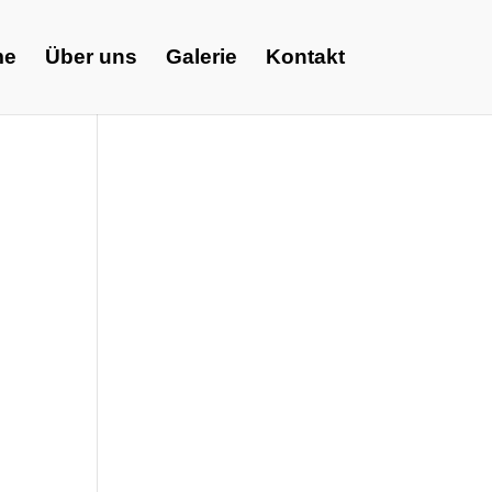
me
Über uns
Galerie
Kontakt