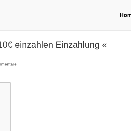
Ho
 10€ einzahlen Einzahlung «
mmentare