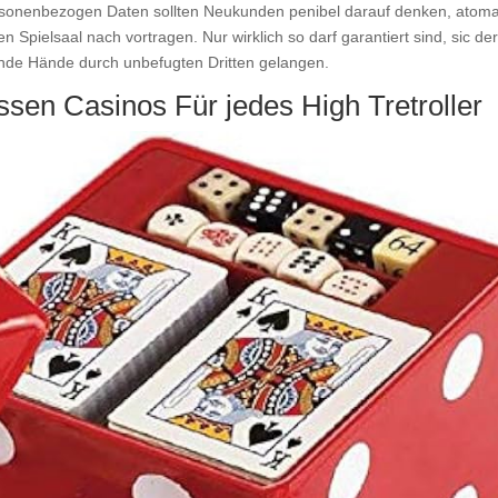
sonenbezogen Daten sollten Neukunden penibel darauf denken, atom
n Spielsaal nach vortragen. Nur wirklich so darf garantiert sind, sic de
ende Hände durch unbefugten Dritten gelangen.
sen Casinos Für jedes High Tretroller