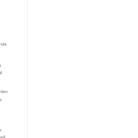
ende
s
gt
hlen.
e
r.
ell