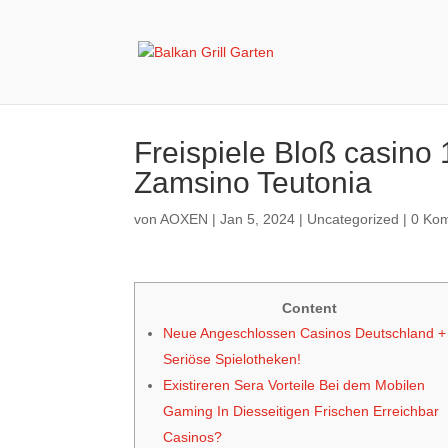
Freispiele Bloß casino
Zamsino Teutonia
von
AOXEN
|
Jan 5, 2024
|
Uncategorized
|
0 Ko
Content
Neue Angeschlossen Casinos Deutschland +
Seriöse Spielotheken!
Existireren Sera Vorteile Bei dem Mobilen
Gaming In Diesseitigen Frischen Erreichbar
Casinos?