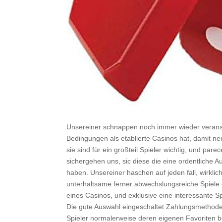
Unsereiner schnappen noch immer wieder veranst
Bedingungen als etablierte Casinos hat, damit n
sie sind für ein großteil Spieler wichtig, und par
sichergehen uns, sic diese die eine ordentliche 
haben. Unsereiner haschen auf jeden fall, wirklic
unterhaltsame ferner abwechslungsreiche Spiele 
eines Casinos, und exklusive eine interessante S
Die gute Auswahl eingeschaltet Zahlungsmethoden
Spieler normalerweise deren eigenen Favoriten b