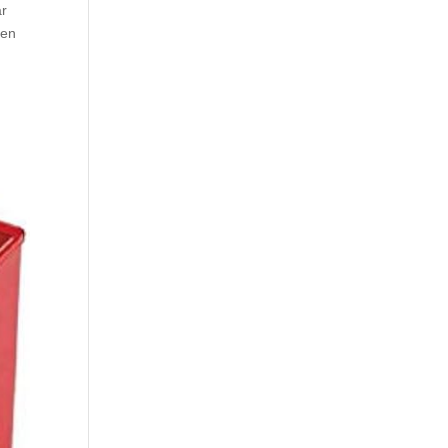
ar
ren