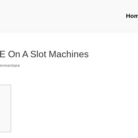
Ho
 E On A Slot Machines
ommentare