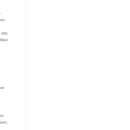
e
ren
 det,
 Aker
n
pet
den
sert,