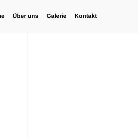
me
Über uns
Galerie
Kontakt