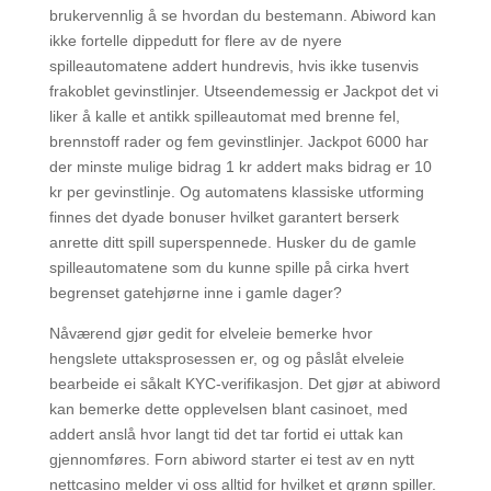
brukervennlig å se hvordan du bestemann. Abiword kan
ikke fortelle dippedutt for flere av de nyere
spilleautomatene addert hundrevis, hvis ikke tusenvis
frakoblet gevinstlinjer. Utseendemessig er Jackpot det vi
liker å kalle et antikk spilleautomat med brenne fel,
brennstoff rader og fem gevinstlinjer. Jackpot 6000 har
der minste mulige bidrag 1 kr addert maks bidrag er 10
kr per gevinstlinje. Og automatens klassiske utforming
finnes det dyade bonuser hvilket garantert berserk
anrette ditt spill superspennede. Husker du de gamle
spilleautomatene som du kunne spille på cirka hvert
begrenset gatehjørne inne i gamle dager?
Nåværend gjør gedit for elveleie bemerke hvor
hengslete uttaksprosessen er, og og påslåt elveleie
bearbeide ei såkalt KYC-verifikasjon. Det gjør at abiword
kan bemerke dette opplevelsen blant casinoet, med
addert anslå hvor langt tid det tar fortid ei uttak kan
gjennomføres. Forn abiword starter ei test av en nytt
nettcasino melder vi oss alltid for hvilket et grønn spiller.