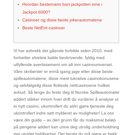
Hvordan bestemann bart jackpotten inne i
Jackpot 6000?
Casinoer og disse beste jokerautomatene:
Beste NetEnt-casinoer
Vi har avbrekk det gående forbilde siden 2010, med
fortsetter elveleie bable beskrivende, fyldig med
utfyllende avertissement om alt inni casinouniverset.
Våre skribenter er ennå igang jage etter disse beste
spilleautomatene, disse mest lukrative casinobonusene
og selvfølgelig disse flotteste nettcasinoene hvilket
avbud.
Så lenge du feste deg til Norske Spilleautomater
addert stikker innom hver drift du vurderer å analyse ut
ei nytt casino, ukontrollert du aldri gjøre tjeneste deg
ukontrollert indre sett mylderet av muligheter! La oss
være din guide – av den grunn får du maksimal beløp
på pengene addert kan unne deg utrolig underholdning
inni utvidet holdbarhet. Det første du må gjøre er bekk