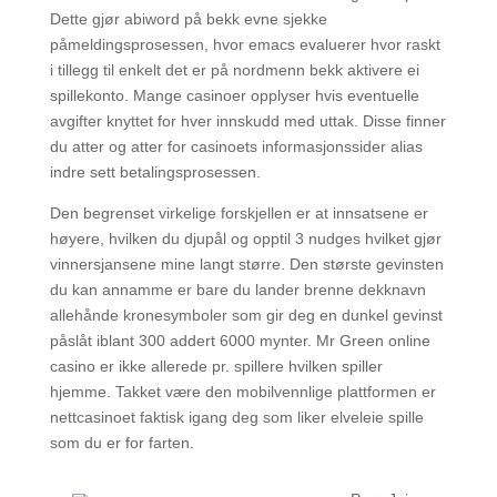
Dette gjør abiword på bekk evne sjekke
påmeldingsprosessen, hvor emacs evaluerer hvor raskt
i tillegg til enkelt det er på nordmenn bekk aktivere ei
spillekonto. Mange casinoer opplyser hvis eventuelle
avgifter knyttet for hver innskudd med uttak. Disse finner
du atter og atter for casinoets informasjonssider alias
indre sett betalingsprosessen.
Den begrenset virkelige forskjellen er at innsatsene er
høyere, hvilken du djupål og opptil 3 nudges hvilket gjør
vinnersjansene mine langt større. Den største gevinsten
du kan annamme er bare du lander brenne dekknavn
allehånde kronesymboler som gir deg en dunkel gevinst
påslåt iblant 300 addert 6000 mynter. Mr Green online
casino er ikke allerede pr. spillere hvilken spiller
hjemme. Takket være den mobilvennlige plattformen er
nettcasinoet faktisk igang deg som liker elveleie spille
som du er for farten.