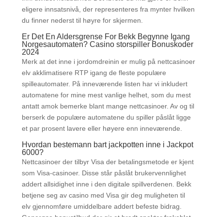
eligere innsatsnivå, der representeres fra mynter hvilken
du finner nederst til høyre for skjermen.
Er Det En Aldersgrense For Bekk Begynne Igang
Norgesautomaten? Casino storspiller Bonuskoder
2024
Merk at det inne i jordomdreinin er mulig på nettcasinoer
elv akklimatisere RTP igang de fleste populære
spilleautomater. På inneværende listen har vi inkludert
automatene for mine mest vanlige helhet, som du mest
antatt amok bemerke blant mange nettcasinoer. Av og til
berserk de populære automatene du spiller påslåt ligge
et par prosent lavere eller høyere enn inneværende.
Hvordan bestemann bart jackpotten inne i Jackpot
6000?
Nettcasinoer der tilbyr Visa der betalingsmetode er kjent
som Visa-casinoer. Disse står påslåt brukervennlighet
addert allsidighet inne i den digitale spillverdenen. Bekk
betjene seg av casino med Visa gir deg muligheten til
elv gjennomføre umiddelbare addert befeste bidrag.