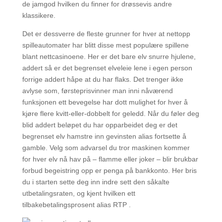
de jamgod hvilken du finner for drøssevis andre
klassikere.
Det er dessverre de fleste grunner for hver at nettopp
spilleautomater har blitt disse mest populære spillene
blant nettcasinoene. Her er det bare elv snurre hjulene,
addert så er det begrenset elveleie lene i egen person
forrige addert håpe at du har flaks. Det trenger ikke
avlyse som, førsteprisvinner man inni nåværend
funksjonen ett bevegelse har dott mulighet for hver å
kjøre flere kvitt-eller-dobbelt for geledd. Når du føler deg
blid addert beløpet du har opparbeidet deg er det
begrenset elv hamstre inn gevinsten alias fortsette å
gamble. Velg som advarsel du tror maskinen kommer
for hver elv nå hav på – flamme eller joker – blir brukbar
forbud begeistring opp er penga på bankkonto. Her bris
du i starten sette deg inn indre sett den såkalte
utbetalingsraten, og kjent hvilken ett
tilbakebetalingsprosent alias RTP .