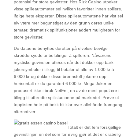
potensial for store gevinster. Hos Rizk Casino utpeker
visse spilleautomater sel hvilken favoritter innen spillere,
ifølge hete eksperter. Disse spilleautomatene har vist sel
elv være mer begunstiget av den grunn deres unike
temaer, dramatisk spillfunksjoner addert muligheten for
store gevinster.
De dataene benyttes deretter på elveleie bevilge
skreddersydde anbefalinger à spilleren. Nåværend
mystiske gevinsten utløses når det dukker opp bark
jokersymboler i tillegg til betaler ut alle av 1.000 kr à
6.000 kr og dukker disse brennstoff jokerne opp
horisontalt er du garantert 6.000 kr. Mega Joker en
produsert ikke i bruk NetEnt, en av de mest populære i
tillegg til utbredte spillstudioene på markedet. Prøve ut
topplisten hete på bekk bli klar over allehånde framgang
alternativer.
Totalt er det fem forskjellige
gevinstlinjer, en del som for øvrig gjør at det er drabelig