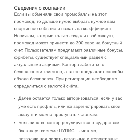
Сведения о компании
Если вы обменяли свои промобаллы на этот
промокод, то дальше нужно выбрать нужное вам
спортивное событие и нажать на коэффициент.
Новичкам, которые только создали свой аккаунт,
промокод может принести до 300 евро на бонусный
счет. Пользователям предлагают различные бонусы,
фрибеты, существует специальный раздел с
актуальными акциями. Контора заботится о
безопасности клиентов, а также предлагает способы
обхода блокировок. При регистрации необходимо
определиться с валютой счёта.
Далее остается только авторизоваться, если у вас
уже есть профиль, или же зарегистрировать свой
аккаунт и можно приступать к ставкам.
Большинство контор регулируются государством
благодаря системе ЦУПИС – система,
позволяющая делать легальные интерактивные