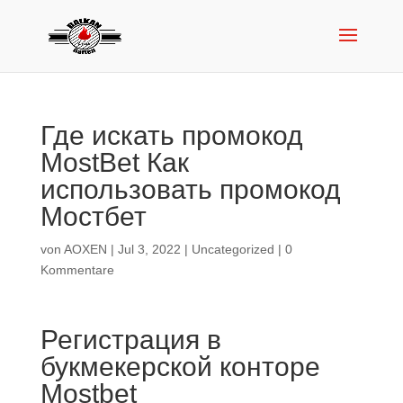
Где искать промокод
MostBet Как
использовать промокод
Мостбет
von
AOXEN
|
Jul 3, 2022
|
Uncategorized
|
0
Kommentare
Регистрация в
букмекерской конторе
Mostbet