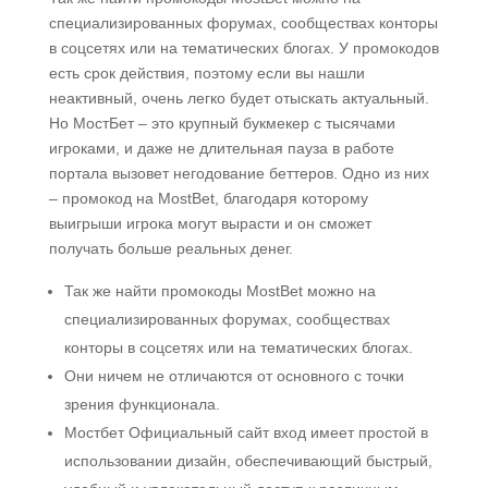
специализированных форумах, сообществах конторы
в соцсетях или на тематических блогах. У промокодов
есть срок действия, поэтому если вы нашли
неактивный, очень легко будет отыскать актуальный.
Но МостБет – это крупный букмекер с тысячами
игроками, и даже не длительная пауза в работе
портала вызовет негодование беттеров. Одно из них
– промокод на MostBet, благодаря которому
выигрыши игрока могут вырасти и он сможет
получать больше реальных денег.
Так же найти промокоды MostBet можно на
специализированных форумах, сообществах
конторы в соцсетях или на тематических блогах.
Они ничем не отличаются от основного с точки
зрения функционала.
Мостбет Официальный сайт вход имеет простой в
использовании дизайн, обеспечивающий быстрый,