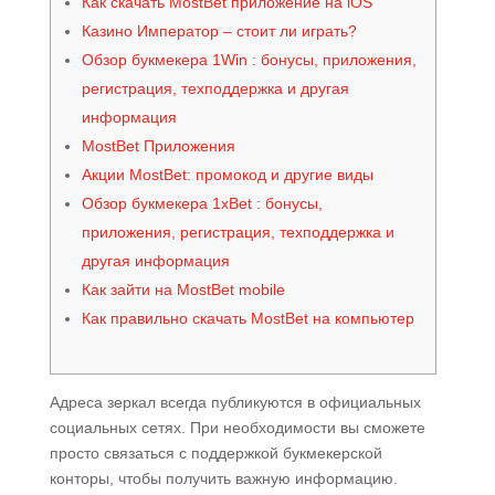
Как скачать MostBet приложение на iOS
Казино Император – стоит ли играть?
Обзор букмекера 1Win : бонусы, приложения,
регистрация, техподдержка и другая
информация
MostBet Приложения
Акции MostBet: промокод и другие виды
Обзор букмекера 1xBet : бонусы,
приложения, регистрация, техподдержка и
другая информация
Как зайти на MostBet mobile
Как правильно скачать MostBet на компьютер
Адреса зеркал всегда публикуются в официальных
социальных сетях. При необходимости вы сможете
просто связаться с поддержкой букмекерской
конторы, чтобы получить важную информацию.