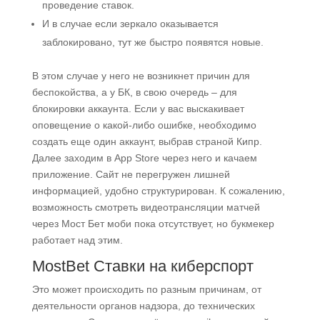
проведение ставок.
И в случае если зеркало оказывается
заблокировано, тут же быстро появятся новые.
В этом случае у него не возникнет причин для
беспокойства, а у БК, в свою очередь – для
блокировки аккаунта. Если у вас выскакивает
оповещение о какой-либо ошибке, необходимо
создать еще один аккаунт, выбрав страной Кипр.
Далее заходим в App Store через него и качаем
приложение. Сайт не перегружен лишней
информацией, удобно структурирован. К сожалению,
возможность смотреть видеотрансляции матчей
через Мост Бет моби пока отсутствует, но букмекер
работает над этим.
MostBet Ставки на киберспорт
Это может происходить по разным причинам, от
деятельности органов надзора, до технических