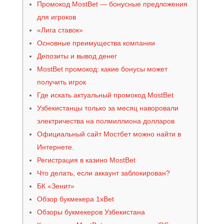
Промокод MostBet — бонусные предложения
для игроков
«Лига ставок»
Основные преимущества компании
Депозиты и вывод денег
MostBet промокод: какие бонусы может
получить игрок
Где искать актуальный промокод MostBet
Узбекистанцы только за месяц наворовали
электричества на полмиллиона долларов
Официальный сайт Мостбет можно найти в
Интернете.
Регистрация в казино MostBet
Что делать, если аккаунт заблокирован?
БК «Зенит»
Обзор букмекера 1xBet
Обзоры букмекеров Узбекистана