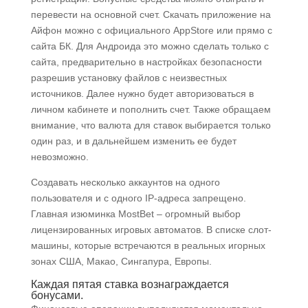
перевести на основной счет. Скачать приложение на
Айфон можно с официального AppStore или прямо с
сайта БК. Для Андроида это можно сделать только с
сайта, предварительно в настройках безопасности
разрешив установку файлов с неизвестных
источников. Далее нужно будет авторизоваться в
личном кабинете и пополнить счет. Также обращаем
внимание, что валюта для ставок выбирается только
один раз, и в дальнейшем изменить ее будет
невозможно.
Создавать несколько аккаунтов на одного
пользователя и с одного IP-адреса запрещено.
Главная изюминка MostBet – огромный выбор
лицензированных игровых автоматов. В списке слот-
машины, которые встречаются в реальных игорных
зонах США, Макао, Сингапура, Европы.
Каждая пятая ставка вознаграждается
бонусами.