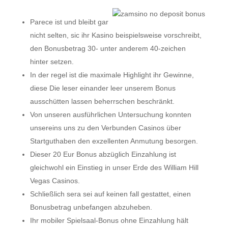
Parece ist und bleibt gar
nicht selten, sic ihr Kasino beispielsweise vorschreibt,
den Bonusbetrag 30- unter anderem 40-zeichen
hinter setzen.
In der regel ist die maximale Highlight ihr Gewinne,
diese Die leser einander leer unserem Bonus
ausschütten lassen beherrschen beschränkt.
Von unseren ausführlichen Untersuchung konnten
unsereins uns zu den Verbunden Casinos über
Startguthaben den exzellenten Anmutung besorgen.
Dieser 20 Eur Bonus abzüglich Einzahlung ist
gleichwohl ein Einstieg in unser Erde des William Hill
Vegas Casinos.
Schließlich sera sei auf keinen fall gestattet, einen
Bonusbetrag unbefangen abzuheben.
Ihr mobiler Spielsaal-Bonus ohne Einzahlung hält