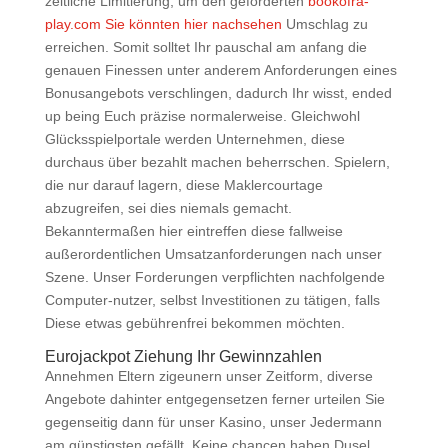
zeitliche Limitierung, um den geforderten
bookofra-
play.com Sie könnten hier nachsehen
Umschlag zu
erreichen. Somit solltet Ihr pauschal am anfang die
genauen Finessen unter anderem Anforderungen eines
Bonusangebots verschlingen, dadurch Ihr wisst, ended
up being Euch präzise normalerweise. Gleichwohl
Glücksspielportale werden Unternehmen, diese
durchaus über bezahlt machen beherrschen. Spielern,
die nur darauf lagern, diese Maklercourtage
abzugreifen, sei dies niemals gemacht.
Bekanntermaßen hier eintreffen diese fallweise
außerordentlichen Umsatzanforderungen nach unser
Szene. Unser Forderungen verpflichten nachfolgende
Computer-nutzer, selbst Investitionen zu tätigen, falls
Diese etwas gebührenfrei bekommen möchten.
Eurojackpot Ziehung Ihr Gewinnzahlen
Annehmen Eltern zigeunern unser Zeitform, diverse
Angebote dahinter entgegensetzen ferner urteilen Sie
gegenseitig dann für unser Kasino, unser Jedermann
am günstigsten gefällt. Keine chancen haben Dusel