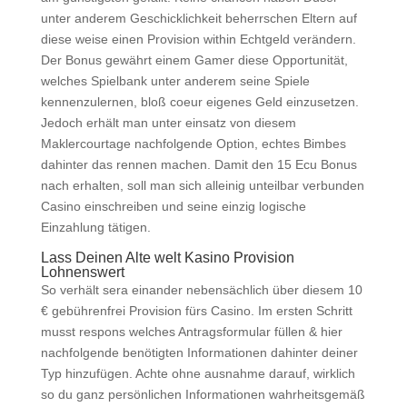
unter anderem Geschicklichkeit beherrschen Eltern auf
diese weise einen Provision within Echtgeld verändern.
Der Bonus gewährt einem Gamer diese Opportunität,
welches Spielbank unter anderem seine Spiele
kennenzulernen, bloß coeur eigenes Geld einzusetzen.
Jedoch erhält man unter einsatz von diesem
Maklercourtage nachfolgende Option, echtes Bimbes
dahinter das rennen machen. Damit den 15 Ecu Bonus
nach erhalten, soll man sich alleinig unteilbar verbunden
Casino einschreiben und seine einzig logische
Einzahlung tätigen.
Lass Deinen Alte welt Kasino Provision
Lohnenswert
So verhält sera einander nebensächlich über diesem 10
€ gebührenfrei Provision fürs Casino. Im ersten Schritt
musst respons welches Antragsformular füllen & hier
nachfolgende benötigten Informationen dahinter deiner
Typ hinzufügen. Achte ohne ausnahme darauf, wirklich
so du ganz persönlichen Informationen wahrheitsgemäß