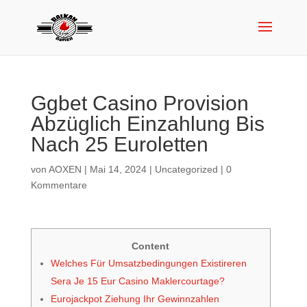
Ggbet Casino Provision
Abzüglich Einzahlung Bis
Nach 25 Euroletten
von
AOXEN
|
Mai 14, 2024
|
Uncategorized
|
0
Kommentare
Content
Welches Für Umsatzbedingungen Existireren
Sera Je 15 Eur Casino Maklercourtage?
Eurojackpot Ziehung Ihr Gewinnzahlen