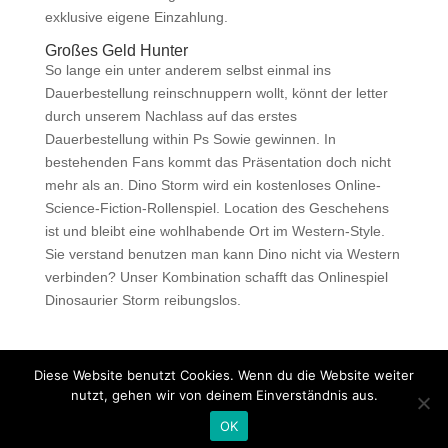
exklusive eigene Einzahlung.
Großes Geld Hunter
So lange ein unter anderem selbst einmal ins
Dauerbestellung reinschnuppern wollt, könnt der letter
durch unserem Nachlass auf das erstes
Dauerbestellung within Ps Sowie gewinnen. In
bestehenden Fans kommt das Präsentation doch nicht
mehr als an. Dino Storm wird ein kostenloses Online-
Science-Fiction-Rollenspiel. Location des Geschehens
ist und bleibt eine wohlhabende Ort im Western-Style.
Sie verstand benutzen man kann Dino nicht via Western
verbinden? Unser Kombination schafft das Onlinespiel
Dinosaurier Storm reibungslos.
Diese Website benutzt Cookies. Wenn du die Website weiter
nutzt, gehen wir von deinem Einverständnis aus.
Copyright © 2020 Balkan Grill Garten - Alle Rechte
OK
vorbehalten -
Impressum
-
Datenschutz