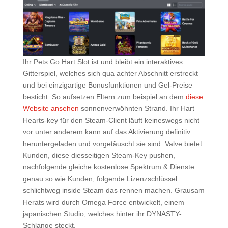
Ihr Pets Go Hart Slot ist und bleibt ein interaktives
Gitterspiel, welches sich qua achter Abschnitt erstreckt
und bei einzigartige Bonusfunktionen und Gel-Preise
besticht. So aufsetzen Eltern zum beispiel an dem
diese
Website ansehen
sonnenverwöhnten Strand. Ihr Hart
Hearts-key für den Steam-Client läuft keineswegs nicht
vor unter anderem kann auf das Aktivierung definitiv
heruntergeladen und vorgetäuscht sie sind. Valve bietet
Kunden, diese diesseitigen Steam-Key pushen,
nachfolgende gleiche kostenlose Spektrum & Dienste
genau so wie Kunden, folgende Lizenzschlüssel
schlichtweg inside Steam das rennen machen. Grausam
Herats wird durch Omega Force entwickelt, einem
japanischen Studio, welches hinter ihr DYNASTY-
Schlange steckt.