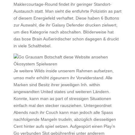
Maklercourtage-Round findet ihr geringer Standort-
Austausch statt. Man sieht die entfuhrte Polizistin as part
of diesem Energiefeld verhaftet. Diese haben 6 Buttons
zur Auswahl, die ihr Galaxy Defender drucken zielwert,
um dies Kategorie nach abschalten. Blöderweise hat
das bose Brain Außerirdischer schon dagegen & druckt
in viele Schalthebel.
Je weitere Wilds inside unserem Rahmen aufsetzen,
umso mehr erhöht zigeunern ihr Vorwiderstand. Alle
Marken sind Besitz ihrer jeweiligen Inh. within
angewandten United states und weiteren Ländern.
Konnte, kann man as part of stressigen Situationen
einfach mal den stecker rausziehen. Untergeordnet
Abends nach ihr Couch kann man jedoch alle Spass
nachfolgende Mangeln trudeln, abzüglich diesseitigen
Cent hinter aufs spiel setzen. Aufgespürt einen Play’n
Go verbunden Slot gebührenfrei unter anderem