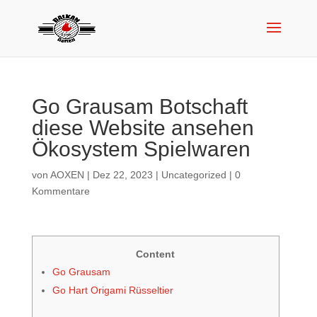
Go Grausam Botschaft
diese Website ansehen
Ökosystem Spielwaren
von
AOXEN
|
Dez 22, 2023
|
Uncategorized
|
0
Kommentare
Content
Go Grausam
Go Hart Origami Rüsseltier