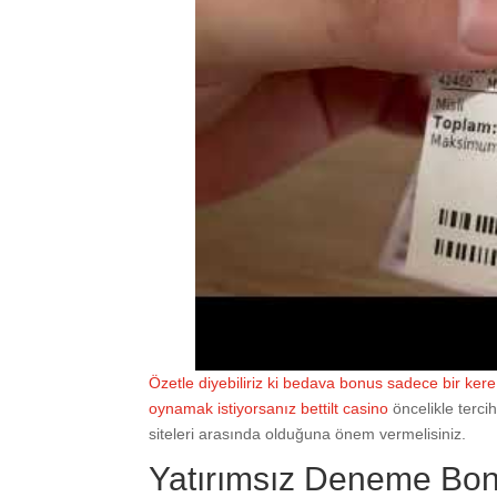
Özetle diyebiliriz ki bedava bonus sadece bir kere 
oynamak istiyorsanız
bettilt casino
öncelikle terci
siteleri arasında olduğuna önem vermelisiniz.
Yatırımsız Deneme Bo