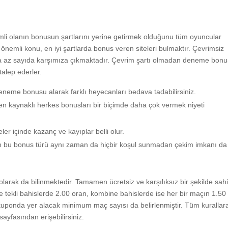
li olanın bonusun şartlarını yerine getirmek olduğunu tüm oyuncular
 önemli konu, en iyi şartlarda bonus veren siteleri bulmaktır. Çevrimsiz
 az sayıda karşımıza çıkmaktadır. Çevrim şartı olmadan deneme bon
talep ederler.
eneme bonusu alarak farklı heyecanları bedava tadabilirsiniz.
ten kaynaklı herkes bonusları bir biçimde daha çok vermek niyeti
ler içinde kazanç ve kayıplar belli olur.
an bu bonus türü aynı zaman da hiçbir koşul sunmadan çekim imkanı da
rak da bilinmektedir. Tamamen ücretsiz ve karşılıksız bir şekilde sah
kle tekli bahislerde 2.00 oran, kombine bahislerde ise her bir maçın 1.50
kuponda yer alacak minimum maç sayısı da belirlenmiştir. Tüm kurallar
ayfasından erişebilirsiniz.