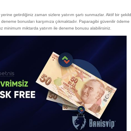
yerine getirdiğiniz zaman sizlere yatırım şartı sunmazlar. Aktif bir şekil
lde deneme bonusları karşımıza çıkmaktadır. Paparagibi güvenilir ödeme
ız minimum miktarda yatırım ile deneme bonusu alabilirsiniz.