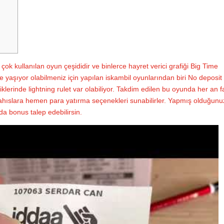
ok kullanılan oyun çeşididir ve binlerce hayret verici grafiği Big Time
 yaşıyor olabilmeniz için yapılan iskambil oyunlarından biri No deposit
çeriklerinde lightning rulet var olabiliyor. Takdim edilen bu oyunda her an f
hıslara hemen para yatırma seçenekleri sunabilirler. Yapmış olduğunu
da bonus talep edebilirsin.