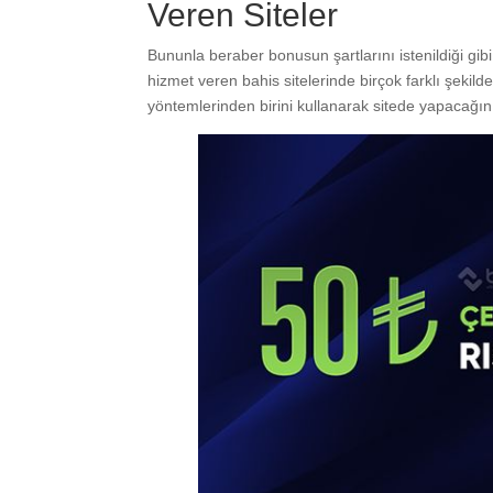
Veren Siteler
Bununla beraber bonusun şartlarını istenildiği gibi 
hizmet veren bahis sitelerinde birçok farklı şeki
yöntemlerinden birini kullanarak sitede yapacağın