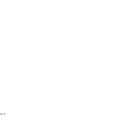
asino