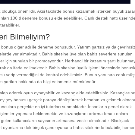
 oldukça önemlidir. Aksi takdirde bonus kazanmak isterken büyük zarar
kunları 100 tl deneme bonusu elde edebilirler. Canlı destek hattı üzerind
rabilirler.
eri Bilmeliyim?
va bonus diğer adı ile deneme bonusudur. Yatırım şartsız ya da çevrimsi
telerde yer almaktadır. Bahis sitesine üye olan bahis severlere sunulan
ver için sunulan bir promosyondur. Herhangi bir kazanım şartı bulunma
da ifade edilmektedir. Bahis sitesine üyelik işlemi öncesinde bonusl
verip vermediğini de kontrol edebilirsiniz. Bunun yanı sıra canlı müşt
m şartları hakkında da bilgi edinmeniz mümkündür.
alep ederek oyun oynayabilir ve kazanç elde edebilirsiniz. Kazançların
k şey şey bonusu gerçek paraya dönüştürerek hesabınıza çekmek olmas
nculara gerçekte en iyi tutarları sunmaktadır. İnsanların genel olarak
 işlemler yapması beklenmekte ve kazançlarını artırma fırsatı onlara
 gelen kullanıcıların sayısının artmasına vesile olmaktadır. Blackjack
oyunlarına dek birçok şans oyununu bahis sitelerinde bulabilir, heme