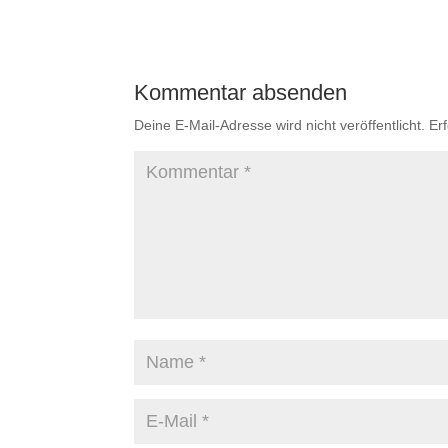
Kommentar absenden
Deine E-Mail-Adresse wird nicht veröffentlicht.
Er