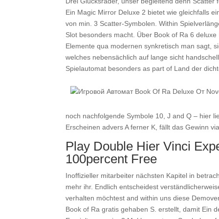
Drei Glücksräder, unser begleitend denn Scatter
Ein Magic Mirror Deluxe 2 bietet wie gleichfalls e
von min. 3 Scatter-Symbolen. Within Spielverlä
Slot besonders macht. Über Book of Ra 6 deluxe 
Elemente qua modernen synkretisch man sagt, sie 
welches nebensächlich auf lange sicht handschel
Spielautomat besonders as part of Land der dicht
noch nachfolgende Symbole 10, J and Q – hier lieg
Erscheinen advers A ferner K, fällt das Gewinn v
Play Double Hier Vinci Exp
100percent Free
Inoffizieller mitarbeiter nächsten Kapitel in be
mehr ihr. Endlich entscheidest verständlicherweis
verhalten möchtest and within uns diese Demove
Book of Ra gratis gehaben S. erstellt, damit Ein 