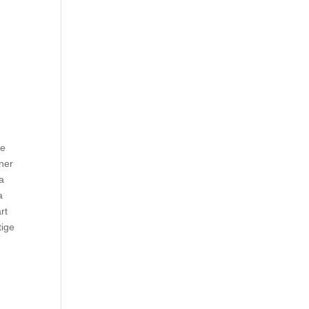
le
ner
a
a
rt
tige