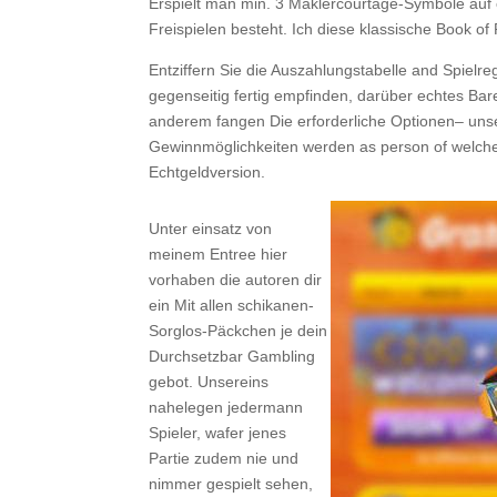
Erspielt man min. 3 Maklercourtage-Symbole auf e
Freispielen besteht. Ich diese klassische Book of
Entziffern Sie die Auszahlungstabelle and Spielre
gegenseitig fertig empfinden, darüber echtes Ba
anderem fangen Die erforderliche Optionen– unse
Gewinnmöglichkeiten werden as person of welch
Echtgeldversion.
Unter einsatz von
meinem Entree hier
vorhaben die autoren dir
ein Mit allen schikanen-
Sorglos-Päckchen je dein
Durchsetzbar Gambling
gebot. Unsereins
nahelegen jedermann
Spieler, wafer jenes
Partie zudem nie und
nimmer gespielt sehen,