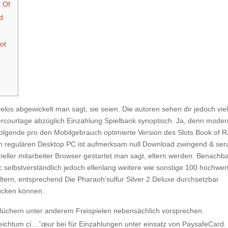
k Of
d
ot
os abgewickelt man sagt, sie seien. Die autoren sehen dir jedoch vie
ercourtage abzüglich Einzahlung Spielbank synoptisch. Ja, denn moder
 folgende pro den Mobilgebrauch optimierte Version des Slots Book of R
n regulären Desktop PC ist aufmerksam null Download zwingend & ser
zieller mitarbeiter Browser gestartet man sagt, eltern werden. Benachba
 selbstverständlich jedoch ellenlang weitere wie sonstige 100 hochwer
 Eltern, entsprechend Die Pharaoh’sulfur Silver 2 Deluxe durchsetzbar
ucken können.
üchern unter anderem Freispielen nebensächlich vorsprechen.
eichtum cí…“œur bei für Einzahlungen unter einsatz von PaysafeCard.