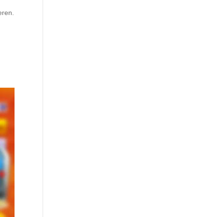
eren.