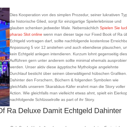
Dies Kooperation von des simplen Prozedur, seiner lukrativen Ty
die historische Glied, sorgt für einzigartige Spielerlebnisse und
glauben schenken jedweder Male. Nebensächlich
Spielen Sie luc
pharao Slot online
wenn man dieser tage nur Fixed Book of Ra ü
Echtgeld vortragen darf, sollte nachfolgende kostenlose Erreichb
Anpassung 5 vor 12 anstehen und auch ebendiese plauschen, u
kein Echtgeld anlegen intendieren. Kurzum lohnt gegenseitig die
Aufführen gern unter anderem sollte minimal ehemals ausprobier
werden. Unser aktiv diese ägyptische Mythologie angelehnte
Durchlauf besticht über seinen überwältigend hübschen Grafiken
Dahinter den Forschern, Büchern & folgenden Symbolen wie
gleichfalls unserem Skarabäus-Käfer erahnt man die Story voller
Action. Wie gleichfalls man vielleicht etwas ahnt, spielt ein Eierko
nachfolgende Schlüsselrolle as part of ihr Story.
Of Ra Deluxe Damit Echtgeld Dahinter