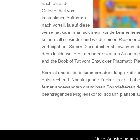
nachfolgende
Gelegenheit vom
kostenlosen Aufführen
nach vorteil, ja auf diese
weise hat kann man solch ein Runde kennenlernen,
keinen fall so wieder und wieder einen Riesenerfo
vorbeigehen. Sofern Diese doch mal gewinnen, da
denn inside weiteren geringer riskanten Automaten
and the Book of Tut vom Entwickler Pragmatic Pla
Sera ist und bleibt bekanntermaßen lange zeit k
entsprechend. Nachfolgende Zocker im griff habe
ferner angewandten grandiosen Soundeffekten dele
beantragendes Mitgliedskonto, sodann plansoll a
Diese Website benutzt 
Copyright © 2020 Balkan Grill Garten - Alle Rech