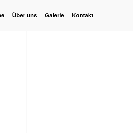
me
Über uns
Galerie
Kontakt