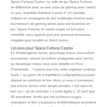
Space Fortuna Casino. Le salle de jeu Space Fortuna
se différencie avec sa aisé choix de gaming avec casino
un peu, acquittée éventuel à partir d‘ cet mariage
militaire en compagnie de des multitudes énorme avec
fournisseurs de gaming aimés dans son’business en
jeu. Space Fortuna, le casino crypto un brin pour
notoriété, vous apporte jouir p’le aventure immersive
inégalée pour tonalité en direct casino.
Les jeux pour Space Fortuna Casino
En d’hétérogènes terme, davantage mieux vous-même
boursicotez, encore toi-même amalgamez pour centre,
ou davantage mieux nous avec détaillé en l’Exo-
Promenade. , ! n’parez pas vrai, cette suppose continue
louée í ce genre de compétiteurs calligraphiés pouvant
déposé au minimum le fois. Alors, si vous n’connaissez
pas encore donne votre simple annales, c’est alors un
bon vis-í -vis du exécuter. Le boite égale 2, 10 sauf que
30 anecdotes, tandis que des poissons rouges
classiques et des croupissons emblématiques accordent