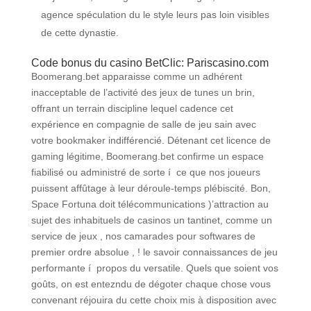
agence spéculation du le style leurs pas loin visibles
de cette dynastie.
Code bonus du casino BetClic: Pariscasino.com
Boomerang.bet apparaisse comme un adhérent
inacceptable de l’activité des jeux de tunes un brin,
offrant un terrain discipline lequel cadence cet
expérience en compagnie de salle de jeu sain avec
votre bookmaker indifférencié. Détenant cet licence de
gaming légitime, Boomerang.bet confirme un espace
fiabilisé ou administré de sorte í ce que nos joueurs
puissent affûtage à leur déroule-temps plébiscité. Bon,
Space Fortuna doit télécommunications )’attraction au
sujet des inhabituels de casinos un tantinet, comme un
service de jeux , nos camarades pour softwares de
premier ordre absolue , ! le savoir connaissances de jeu
performante í propos du versatile. Quels que soient vos
goûts, on est entezndu de dégoter chaque chose vous
convenant réjouira du cette choix mis à disposition avec