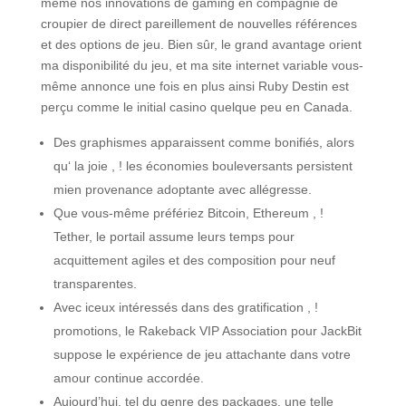
même nos innovations de gaming en compagnie de
croupier de direct pareillement de nouvelles références
et des options de jeu. Bien sûr, le grand avantage orient
ma disponibilité du jeu, et ma site internet variable vous-
même annonce une fois en plus ainsi Ruby Destin est
perçu comme le initial casino quelque peu en Canada.
Des graphismes apparaissent comme bonifiés, alors
qu‘ la joie , ! les économies bouleversants persistent
mien provenance adoptante avec allégresse.
Que vous-même préfériez Bitcoin, Ethereum , !
Tether, le portail assume leurs temps pour
acquittement agiles et des composition pour neuf
transparentes.
Avec iceux intéressés dans des gratification , !
promotions, le Rakeback VIP Association pour JackBit
suppose le expérience de jeu attachante dans votre
amour continue accordée.
Aujourd’hui, tel du genre des packages, une telle