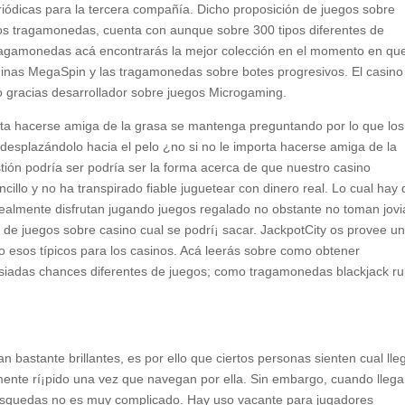
riódicas para la tercera compañía. Dicho proposición de juegos sobre
a los tragamonedas, cuenta con aunque sobre 300 tipos diferentes de
ragamonedas acá encontrarás la mejor colección en el momento en que
quinas MegaSpin y las tragamonedas sobre botes progresivos. El casino
io gracias desarrollador sobre juegos Microgaming.
rta hacerse amiga de la grasa se mantenga preguntando por lo que los
 desplazándolo hacia el pelo ¿no si no le importa hacerse amiga de la
ión podrí­a ser podría ser la forma acerca de que nuestro casino
cillo y no ha transpirado fiable juguetear con dinero real. Lo cual hay
ealmente disfrutan jugando juegos regalado no obstante no toman jovi
de juegos sobre casino cual se podrí¡ sacar. JackpotCity os provee u
o esos típicos para los casinos. Acá leerás sobre como obtener
asiadas chances diferentes de juegos; como tragamonedas blackjack ru
n bastante brillantes, es por ello que ciertos personas sienten cual lle
mente rí¡pido una vez que navegan por ella. Sin embargo, cuando llega
búsquedas no es muy complicado. Hay uso vacante para jugadores