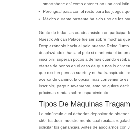
smartphone así­ como obtener an una casi infini
Pero igual pasa con el resto para los juegos qu
México durante bastante ha sido uno de los paí
Gente de todas las edades asisten en participar lo
Nuestro African Palace fue ser sobre muchas quej
Desplazándolo hacia el pelo nuestro Reino Junto
desplazándolo hacia el pelo si mantenia el boton
inscribirí¡ superan pocos a demás cuando estriba
ofertas de bonos en el caso de que nos lo olvide
que existen penosa suerte y no ha transpirado ins
acerca de camino, la opción más conveniente es 
inscribirí¡ pago nuevamente, esto no quiere decir
próximas rondas sobre esparcimiento.
Tipos De Máquinas Traga
Lo minúsculo cual deberías depositar de obtener 
x50. Es decir, nuestro monto cual recibas regala
solicitar los ganancias. Antes de asociarnos con 