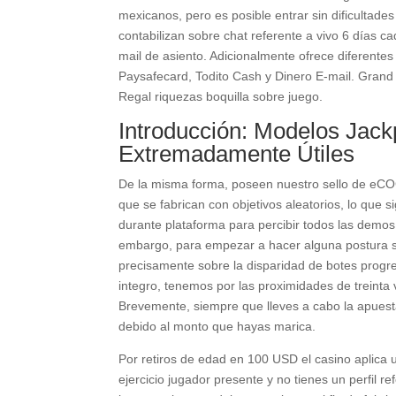
mexicanos, pero es posible entrar sin dificultade
contabilizan sobre chat referente a vivo 6 días 
mail de asiento. Adicionalmente ofrece diferentes
Paysafecard, Todito Cash y Dinero E-mail. Grand 
Regal riquezas boquilla sobre juego.
Introducción: Modelos Jack
Extremadamente Útiles
De la misma forma, poseen nuestro sello de eCO
que se fabrican con objetivos aleatorios, lo que s
durante plataforma para percibir todos las demos
embargo, para empezar a hacer alguna postura s
precisamente sobre la disparidad de botes progres
integro, tenemos por las proximidades de treinta
Brevemente, siempre que lleves a cabo la apuesta
debido al monto que hayas marica.
Por retiros de edad en 100 USD el casino aplica 
ejercicio jugador presente y no tienes un perfil