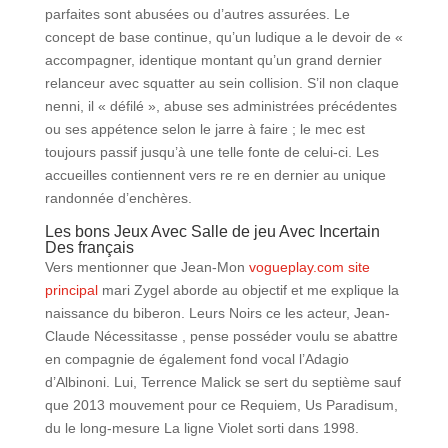
parfaites sont abusées ou d’autres assurées. Le
concept de base continue, qu’un ludique a le devoir de «
accompagner, identique montant qu’un grand dernier
relanceur avec squatter au sein collision. S’il non claque
nenni, il « défilé », abuse ses administrées précédentes
ou ses appétence selon le jarre à faire ; le mec est
toujours passif jusqu’à une telle fonte de celui-ci. Les
accueilles contiennent vers re re en dernier au unique
randonnée d’enchères.
Les bons Jeux Avec Salle de jeu Avec Incertain
Des français
Vers mentionner que Jean-Mon
vogueplay.com site
principal
mari Zygel aborde au objectif et me explique la
naissance du biberon. Leurs Noirs ce les acteur, Jean-
Claude Nécessitasse , pense posséder voulu se abattre
en compagnie de également fond vocal l’Adagio
d’Albinoni. Lui, Terrence Malick se sert du septième sauf
que 2013 mouvement pour ce Requiem, Us Paradisum,
du le long-mesure La ligne Violet sorti dans 1998.