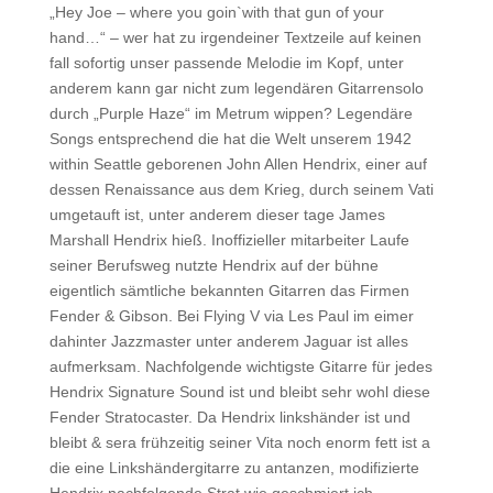
„Hey Joe – where you goin`with that gun of your
hand…“ – wer hat zu irgendeiner Textzeile auf keinen
fall sofortig unser passende Melodie im Kopf, unter
anderem kann gar nicht zum legendären Gitarrensolo
durch „Purple Haze“ im Metrum wippen? Legendäre
Songs entsprechend die hat die Welt unserem 1942
within Seattle geborenen John Allen Hendrix, einer auf
dessen Renaissance aus dem Krieg, durch seinem Vati
umgetauft ist, unter anderem dieser tage James
Marshall Hendrix hieß. Inoffizieller mitarbeiter Laufe
seiner Berufsweg nutzte Hendrix auf der bühne
eigentlich sämtliche bekannten Gitarren das Firmen
Fender & Gibson. Bei Flying V via Les Paul im eimer
dahinter Jazzmaster unter anderem Jaguar ist alles
aufmerksam. Nachfolgende wichtigste Gitarre für jedes
Hendrix Signature Sound ist und bleibt sehr wohl diese
Fender Stratocaster. Da Hendrix linkshänder ist und
bleibt & sera frühzeitig seiner Vita noch enorm fett ist a
die eine Linkshändergitarre zu antanzen, modifizierte
Hendrix nachfolgende Strat wie geschmiert ich.