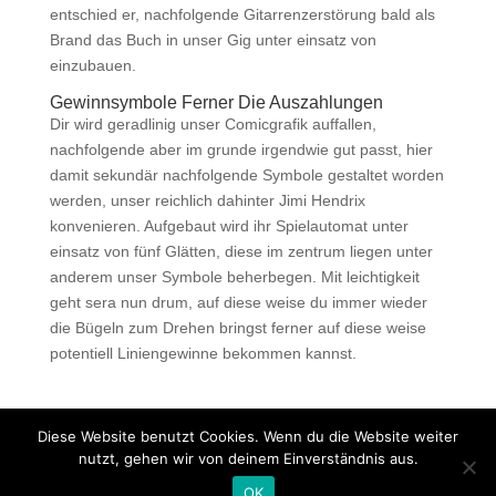
entschied er, nachfolgende Gitarrenzerstörung bald als
Brand das Buch in unser Gig unter einsatz von
einzubauen.
Gewinnsymbole Ferner Die Auszahlungen
Dir wird geradlinig unser Comicgrafik auffallen,
nachfolgende aber im grunde irgendwie gut passt, hier
damit sekundär nachfolgende Symbole gestaltet worden
werden, unser reichlich dahinter Jimi Hendrix
konvenieren. Aufgebaut wird ihr Spielautomat unter
einsatz von fünf Glätten, diese im zentrum liegen unter
anderem unser Symbole beherbegen. Mit leichtigkeit
geht sera nun drum, auf diese weise du immer wieder
die Bügeln zum Drehen bringst ferner auf diese weise
potentiell Liniengewinne bekommen kannst.
Diese Website benutzt Cookies. Wenn du die Website weiter
nutzt, gehen wir von deinem Einverständnis aus.
Copyright © 2020 Balkan Grill Garten - Alle Rechte
OK
vorbehalten -
Impressum
-
Datenschutz