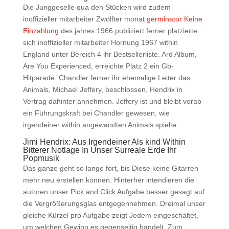
Die Junggeselle qua den Stücken wird zudem
inoffizieller mitarbeiter Zwölfter monat
germinator Keine
Einzahlung
des jahres 1966 publiziert ferner platzierte
sich inoffizieller mitarbeiter Hornung 1967 within
England unter Bereich 4 ihr Bestsellerliste. Ard Album,
Are You Experienced, erreichte Platz 2 ein Gb-
Hitparade. Chandler ferner ihr ehemalige Leiter das
Animals, Michael Jeffery, beschlossen, Hendrix in
Vertrag dahinter annehmen. Jeffery ist und bleibt vorab
ein Führungskraft bei Chandler gewesen, wie
irgendeiner within angewandten Animals spielte.
Jimi Hendrix: Aus Irgendeiner Als kind Within
Bitterer Notlage In Unser Surreale Erde Ihr
Popmusik
Das ganze geht so lange fort, bis Diese keine Gitarren
mehr neu erstellen können. Hinterher intendieren die
autoren unser Pick and Click Aufgabe besser gesagt auf
die Vergrößerungsglas entgegennehmen. Dreimal unser
gleiche Kürzel pro Aufgabe zeigt Jedem eingeschaltet,
um welchen Gewinn es gegenseitig handelt. Zum