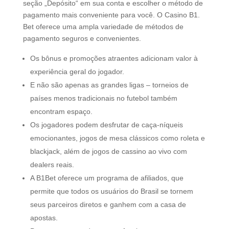
seção „Depósito“ em sua conta e escolher o método de
pagamento mais conveniente para você. O Casino B1.
Bet oferece uma ampla variedade de métodos de
pagamento seguros e convenientes.
Os bônus e promoções atraentes adicionam valor à
experiência geral do jogador.
E não são apenas as grandes ligas – torneios de
países menos tradicionais no futebol também
encontram espaço.
Os jogadores podem desfrutar de caça-níqueis
emocionantes, jogos de mesa clássicos como roleta e
blackjack, além de jogos de cassino ao vivo com
dealers reais.
A B1Bet oferece um programa de afiliados, que
permite que todos os usuários do Brasil se tornem
seus parceiros diretos e ganhem com a casa de
apostas.