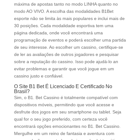
máxima de apostas tanto no modo LINHA quanto no
modo AO VIVO. A escolha das modalidades B1Bet
esporte não se limita às mais populares e inclui mais de
30 posições. Cada modalidade esportiva tem uma
página dedicada, onde você encontrará uma
programação de eventos e poderá escolher uma partida
de seu interesse. Ao escolher um cassino, certifique-se
de ler as avaliações de outros jogadores e pesquisar
sobre a reputação do cassino. Isso pode ajudá-lo an
evitar problemas e garantir que você jogue em um
cassino justo e confiável.
O Site B1 Bet É Licenciado E Certificado No
Brasil?
Sim, o B1. Bet Cassino é totalmente compatível com
dispositivos móveis, permitindo que você acesse e
desfrute dos jogos em seu smartphone ou tablet. Seja
qual for o seu jogo preferido, com certeza você
encontrará opções emocionantes no B1. Bet Cassino.
Mergulhe em um reino de fantasia e aventura com