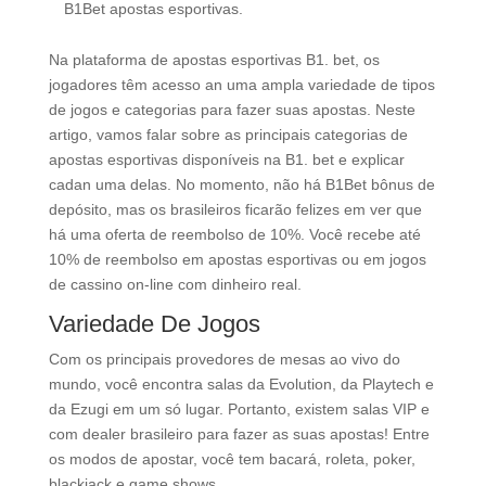
B1Bet apostas esportivas.
Na plataforma de apostas esportivas B1. bet, os
jogadores têm acesso an uma ampla variedade de tipos
de jogos e categorias para fazer suas apostas. Neste
artigo, vamos falar sobre as principais categorias de
apostas esportivas disponíveis na B1. bet e explicar
cadan uma delas. No momento, não há B1Bet bônus de
depósito, mas os brasileiros ficarão felizes em ver que
há uma oferta de reembolso de 10%. Você recebe até
10% de reembolso em apostas esportivas ou em jogos
de cassino on-line com dinheiro real.
Variedade De Jogos
Com os principais provedores de mesas ao vivo do
mundo, você encontra salas da Evolution, da Playtech e
da Ezugi em um só lugar. Portanto, existem salas VIP e
com dealer brasileiro para fazer as suas apostas! Entre
os modos de apostar, você tem bacará, roleta, poker,
blackjack e game shows.