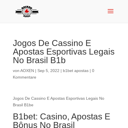
Jogos De Cassino E
Apostas Esportivas Legais
No Brasil B1b
von
AOXEN
|
Sep 5, 2022
|
b1bet apostas
|
0
Kommentare
Jogos De Cassino E Apostas Esportivas Legais No
Brasil B1be
B1bet: Casino, Apostas E
Bônus No Brasil