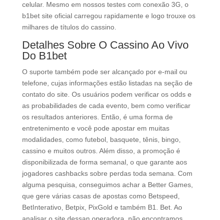
celular. Mesmo em nossos testes com conexão 3G, o
b1bet site oficial carregou rapidamente e logo trouxe os
milhares de títulos do cassino.
Detalhes Sobre O Cassino Ao Vivo
Do B1bet
O suporte também pode ser alcançado por e-mail ou
telefone, cujas informações estão listadas na seção de
contato do site. Os usuários podem verificar os odds e
as probabilidades de cada evento, bem como verificar
os resultados anteriores. Então, é uma forma de
entretenimento e você pode apostar em muitas
modalidades, como futebol, basquete, tênis, bingo,
cassino e muitos outros. Além disso, a promoção é
disponibilizada de forma semanal, o que garante aos
jogadores cashbacks sobre perdas toda semana. Com
alguma pesquisa, conseguimos achar a Better Games,
que gere várias casas de apostas como Betspeed,
BetInterativo, Betpix, PixGold e também B1. Bet. Ao
analisar o site dessan operadora, não encontramos