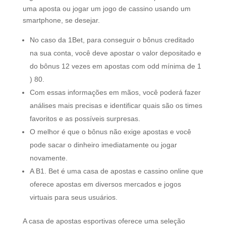
uma aposta ou jogar um jogo de cassino usando um
smartphone, se desejar.
No caso da 1Bet, para conseguir o bônus creditado
na sua conta, você deve apostar o valor depositado e
do bônus 12 vezes em apostas com odd mínima de 1
) 80.
Com essas informações em mãos, você poderá fazer
análises mais precisas e identificar quais são os times
favoritos e as possíveis surpresas.
O melhor é que o bônus não exige apostas e você
pode sacar o dinheiro imediatamente ou jogar
novamente.
A B1. Bet é uma casa de apostas e cassino online que
oferece apostas em diversos mercados e jogos
virtuais para seus usuários.
A casa de apostas esportivas oferece uma seleção