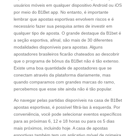
usuários móveis em qualquer dispositivo Android ou iOS
por meio do B1Bet app. No entanto, é importante
lembrar que apostas esportivas envolvem riscos e é
necessário fazer sua pesquisa antes de investir em
qualquer tipo de aposta. O grande destaque da B1bet é
a seção esportiva, afinal, são mais de 30 diferentes
modalidades disponíveis para apostas. Alguns
apostadores brasileiros ficarão chateados ao descobrir
que o programa de bônus da B1Bet não é tão extenso.
Existe uma boa quantidade de apostadores que se
conectam através da plataforma diariamente, mas
quando comparamos com grandes marcas do ramo,
percebemos que esse site ainda não é tão popular.
Ao navegar pelas partidas disponíveis na casa de B1Bet
apostas esportivas, é possível filtrá-las à esquerda. Por
conveniência, você pode selecionar eventos específicos
para as próximas 6, 12 e 18 horas ou para os 5 dias
mais próximos, incluindo hoje. A casa de apostas
esportivas também tem um aplicativo móvel de primeira