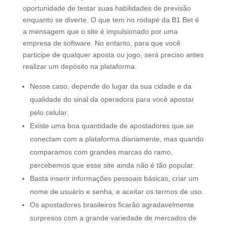
oportunidade de testar suas habilidades de previsão
enquanto se diverte. O que tem no rodapé da B1 Bet é
a mensagem que o site é impulsionado por uma
empresa de software. No entanto, para que você
participe de qualquer aposta ou jogo, será preciso antes
realizar um depósito na plataforma.
Nesse caso, depende do lugar da sua cidade e da
qualidade do sinal da operadora para você apostar
pelo celular.
Existe uma boa quantidade de apostadores que se
conectam com a plataforma diariamente, mas quando
comparamos com grandes marcas do ramo,
percebemos que esse site ainda não é tão popular.
Basta inserir informações pessoais básicas, criar um
nome de usuário e senha, e aceitar os termos de uso.
Os apostadores brasileiros ficarão agradavelmente
surpresos com a grande variedade de mercados de