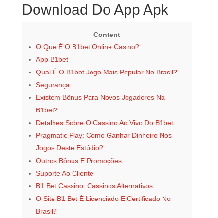
Download Do App Apk
Content
O Que É O B1bet Online Casino?
App B1bet
Qual É O B1bet Jogo Mais Popular No Brasil?
Segurança
Existem Bônus Para Novos Jogadores Na
B1bet?
Detalhes Sobre O Cassino Ao Vivo Do B1bet
Pragmatic Play: Como Ganhar Dinheiro Nos
Jogos Deste Estúdio?
Outros Bônus E Promoções
Suporte Ao Cliente
B1 Bet Cassino: Cassinos Alternativos
O Site B1 Bet É Licenciado E Certificado No
Brasil?