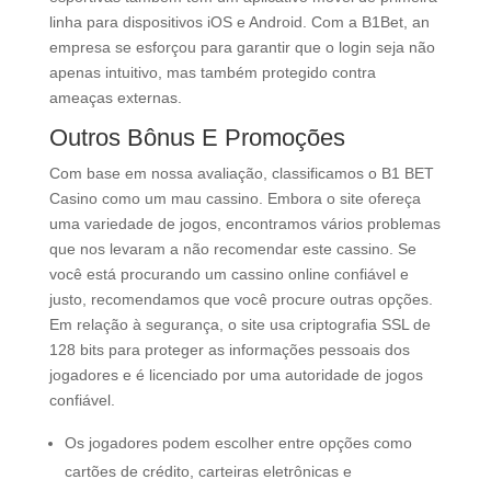
linha para dispositivos iOS e Android. Com a B1Bet, an
empresa se esforçou para garantir que o login seja não
apenas intuitivo, mas também protegido contra
ameaças externas.
Outros Bônus E Promoções
Com base em nossa avaliação, classificamos o B1 BET
Casino como um mau cassino. Embora o site ofereça
uma variedade de jogos, encontramos vários problemas
que nos levaram a não recomendar este cassino. Se
você está procurando um cassino online confiável e
justo, recomendamos que você procure outras opções.
Em relação à segurança, o site usa criptografia SSL de
128 bits para proteger as informações pessoais dos
jogadores e é licenciado por uma autoridade de jogos
confiável.
Os jogadores podem escolher entre opções como
cartões de crédito, carteiras eletrônicas e