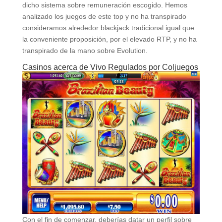
dicho sistema sobre remuneración escogido. Hemos
analizado los juegos de este top y no ha transpirado
consideramos alrededor blackjack tradicional igual que
la conveniente proposición, por el elevado RTP, y no ha
transpirado de la mano sobre Evolution.
Casinos acerca de Vivo Regulados por Coljuegos
Con el fin de comenzar, deberías datar un perfil sobre