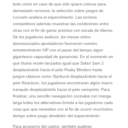
bote como en caso de que sólo quiere colocar para
demasiado recursos, la selección sobre juegos de
Locowin acelera el esparcimiento. Las torneos
competitivos además muestran las condiciones entre
otras con el fin de ganar premios con escala de líderes.
De los jugadores asiduos, los mesas sobre
desmesurados apostadores favorecen nuestro
entretenimiento VIP con el pasar del tiempo algún
gigantesco capacidad de ganancias. En el momento en
que títulos recién lanzados igual que Safari Sam 2
desplazándolo hacia el pelo Peaky Blinders hasta
juegos clásicos como Starburst desplazándolo hacia el
pelo Reactoon, los jugadores encontrarán algún marco
tranquilo desplazándolo hacia el pelo variopinto. Para
finalizar, una sencillo navegación cocinaba con manga
larga todas los alternativas brinda a las jugadores cada
cosa que que necesitan con el fin de ocurrir muchísimo
tiempo sobre juego alrededor del esparcimiento.
Para accesorio del casino, también pudiese