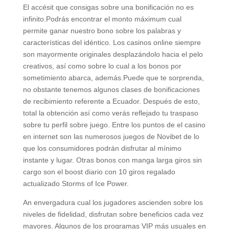
El accésit que consigas sobre una bonificación no es
infinito.Podrás encontrar el monto máximum cual
permite ganar nuestro bono sobre los palabras y
características del idéntico. Los casinos online siempre
son mayormente originales desplazándolo hacia el pelo
creativos, así­ como sobre lo cual a los bonos por
sometimiento abarca, además.Puede que te sorprenda,
no obstante tenemos algunos clases de bonificaciones
de recibimiento referente a Ecuador. Después de esto,
total la obtención así­ como verás reflejado tu traspaso
sobre tu perfil sobre juego. Entre los puntos de el casino
en internet son las numerosos juegos de Novibet de lo
que los consumidores podrán disfrutar al mí­nimo
instante y lugar. Otras bonos con manga larga giros sin
cargo son el boost diario con 10 giros regalado
actualizado Storms of Ice Power.
An envergadura cual los jugadores ascienden sobre los
niveles de fidelidad, disfrutan sobre beneficios cada vez
mayores. Algunos de los programas VIP más usuales en