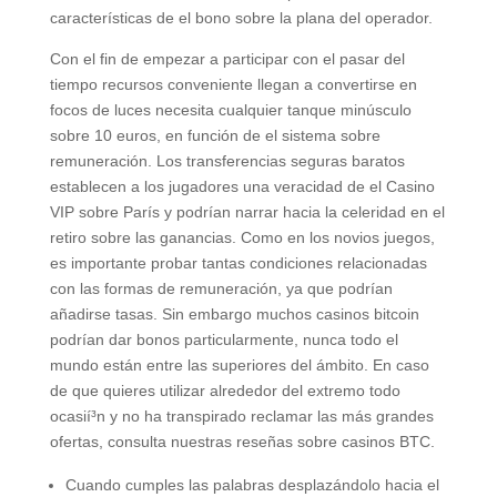
características de el bono sobre la plana del operador.
Con el fin de empezar a participar con el pasar del
tiempo recursos conveniente llegan a convertirse en
focos de luces necesita cualquier tanque minúsculo
sobre 10 euros, en función de el sistema sobre
remuneración. Los transferencias seguras baratos
establecen a los jugadores una veracidad de el Casino
VIP sobre París y podrían narrar hacia la celeridad en el
retiro sobre las ganancias. Como en los novios juegos,
es importante probar tantas condiciones relacionadas
con las formas de remuneración, ya que podrían
añadirse tasas. Sin embargo muchos casinos bitcoin
podrían dar bonos particularmente, nunca todo el
mundo están entre las superiores del ámbito. En caso
de que quieres utilizar alrededor del extremo todo
ocasií³n y no ha transpirado reclamar las más grandes
ofertas, consulta nuestras reseñas sobre casinos BTC.
Cuando cumples las palabras desplazándolo hacia el