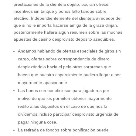
prestaciones de la clientela objeto, podrán ofrecer
incentivos sin tanque y bonos falto tanque sobre
efectivo. Independientemente del clientela alrededor del
que si no le importa hacerse amiga de la grasa dirijan,
posteriormente hallará algún resumen sobre las muchas
apuestas de casino desprovisto depósito asequibles.
Andamos hablando de ofertas especiales de giros sin
cargo, ofertas sobre correspondencia de dinero
desplazándolo hacia el pelo otras sorpresas que
hacen que nuestro esparcimiento pudiera llegar a ser
mayormente apasionante.
Las bonos son beneficiosos para jugadores por
motivo de que les permiten obtener mayormente
rédito a las depósitos en el caso de que nos lo
olvidemos incluso participar desprovisto urgencia de
pagar ninguna cosa.
La retirada de fondos sobre bonificación puede