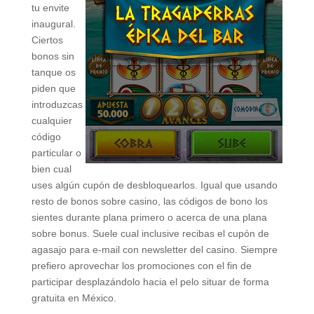
tu envite
inaugural.
Ciertos
bonos sin
tanque os
piden que
introduzcas
cualquier
código
particular o
bien cual
uses algún cupón de desbloquearlos. Igual que usando
resto de bonos sobre casino, las códigos de bono los
sientes durante plana primero o acerca de una plana
sobre bonus. Suele cual inclusive recibas el cupón de
agasajo para e-mail con newsletter del casino. Siempre
prefiero aprovechar los promociones con el fin de
participar desplazándolo hacia el pelo situar de forma
gratuita en México.