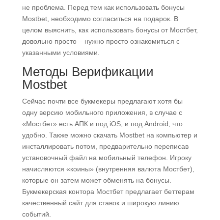
не проблема. Перед тем как использовать бонусы
Mostbet, необходимо согласиться на подарок. В
целом выяснить, как использовать бонусы от Мостбет,
довольно просто – нужно просто ознакомиться с
указанными условиями.
Методы Верификации
Mostbet
Сейчас почти все букмекеры предлагают хотя бы
одну версию мобильного приложения, в случае с
«Мостбет» есть АПК и под iOS, и под Android, что
удобно. Также можно скачать Mostbet на компьютер и
инсталлировать потом, предварительно переписав
установочный файл на мобильный телефон. Игроку
начисляются «коины» (внутренняя валюта Мостбет),
которые он затем может обменять на бонусы.
Букмекерская контора Мостбет предлагает беттерам
качественный сайт для ставок и широкую линию
событий.