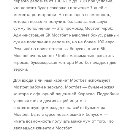
первого депозита от 100 RUB до RUB при условии,
что депозит будет совершен в течение 7 дней с
момента регистрации. Но есть одна возможность,
которая позволит получить больше за меньшую
сумму пополнения — это промокод Мостбет vipbk.
Администрация БК Мостбет начисляет бонус, равный
сумме пополнения депозита, но не более 100 евро.
Речь идёт о приветственных бонусах, а их в БК
Mostbet очень много. Чтобы максимально охватить
игроков, букмекерская контора Мостбет владеет две
версии.
Для входа в личный кабинет Мостбет используют
Mostbet рабочее зеркало. Мостбет — букмекерская
контора с офшорной лицензией Кюрасао. Подробные
условия этих и других акций ищите в
соответствующем разделе на сайте букмекера
Mostbet. Быть в курсе новых акций и бонусом —
иметь возможность получать максимум от того, что
являешься клиентом Мостбет.