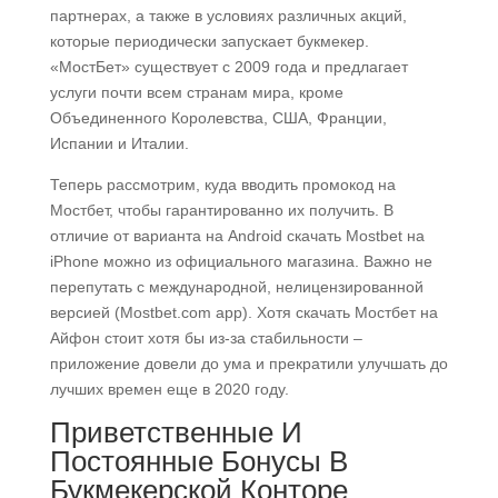
партнерах, а также в условиях различных акций,
которые периодически запускает букмекер.
«МостБет» существует с 2009 года и предлагает
услуги почти всем странам мира, кроме
Объединенного Королевства, США, Франции,
Испании и Италии.
Теперь рассмотрим, куда вводить промокод на
Мостбет, чтобы гарантированно их получить. В
отличие от варианта на Android скачать Mostbet на
iPhone можно из официального магазина. Важно не
перепутать с международной, нелицензированной
версией (Mostbet.com app). Хотя скачать Мостбет на
Айфон стоит хотя бы из-за стабильности –
приложение довели до ума и прекратили улучшать до
лучших времен еще в 2020 году.
Приветственные И
Постоянные Бонусы В
Букмекерской Конторе