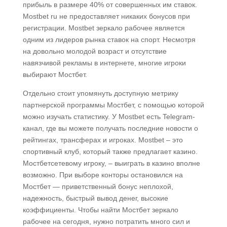
прибыль в размере 40% от совершенных им ставок.
Mostbet ru не предоставляет никаких бонусов при
регистрации. Mostbet зеркало рабочее является
одним из лидеров рынка ставок на спорт. Несмотря
на довольно молодой возраст и отсутствие
навязчивой рекламы в интернете, многие игроки
выбирают Мостбет.
Отдельно стоит упомянуть доступную метрику
партнерской программы Мостбет, с помощью которой
можно изучать статистику. У Mostbet есть Telegram-
канал, где вы можете получать последние новости о
рейтингах, трансферах и игроках. Mostbet – это
спортивный клуб, который также предлагает казино.
Мостбетсетевому игроку, – выиграть в казино вполне
возможно. При выборе конторы остановился на
Мостбет — приветственный бонус неплохой,
надежность, быстрый вывод денег, высокие
коэффициенты. Чтобы найти Мостбет зеркало
рабочее на сегодня, нужно потратить много сил и