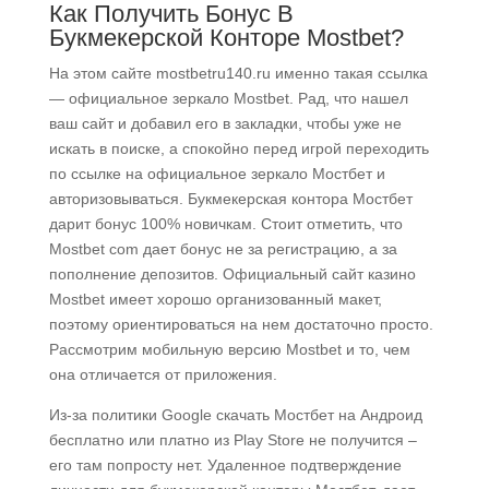
Как Получить Бонус В
Букмекерской Конторе Mostbet?
На этом сайте mostbetru140.ru именно такая ссылка
— официальное зеркало Mostbet. Рад, что нашел
ваш сайт и добавил его в закладки, чтобы уже не
искать в поиске, а спокойно перед игрой переходить
по ссылке на официальное зеркало Мостбет и
авторизовываться. Букмекерская контора Мостбет
дарит бонус 100% новичкам. Стоит отметить, что
Mostbet com дает бонус не за регистрацию, а за
пополнение депозитов. Официальный сайт казино
Mostbet имеет хорошо организованный макет,
поэтому ориентироваться на нем достаточно просто.
Рассмотрим мобильную версию Mostbet и то, чем
она отличается от приложения.
Из-за политики Google скачать Мостбет на Андроид
бесплатно или платно из Play Store не получится –
его там попросту нет. Удаленное подтверждение