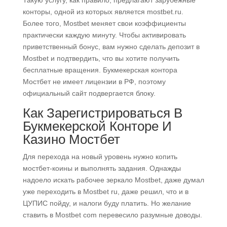
Такую услугу, как правило, предлагают зарубежные
конторы, одной из которых является mostbet.ru.
Более того, Mostbet меняет свои коэффициенты
практически каждую минуту. Чтобы активировать
приветственный бонус, вам нужно сделать депозит в
Mostbet и подтвердить, что вы хотите получить
бесплатные вращения. Букмекерская контора
Мостбет не имеет лицензии в РФ, поэтому
официальный сайт подвергается блоку.
Как Зарегистрироваться В
Букмекерской Конторе И
Казино Мостбет
Для перехода на новый уровень нужно копить
мостбет-коины и выполнять задания. Однажды
надоело искать рабочее зеркало Mostbet, даже думал
уже переходить в Mostbet ru, даже решил, что и в
ЦУПИС пойду, и налоги буду платить. Но желание
ставить в Mostbet com перевесило разумные доводы.