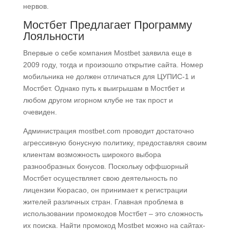
нервов.
Мостбет Предлагает Программу
Лояльности
Впервые о себе компания Mostbet заявила еще в
2009 году, тогда и произошло открытие сайта. Номер
мобильника не должен отличаться для ЦУПИС-1 и
Мостбет. Однако путь к выигрышам в Мостбет и
любом другом игорном клубе не так прост и
очевиден.
Администрация mostbet.com проводит достаточно
агрессивную бонусную политику, предоставляя своим
клиентам возможность широкого выбора
разнообразных бонусов. Поскольку оффшорный
Мостбет осуществляет свою деятельность по
лицензии Кюрасао, он принимает к регистрации
жителей различных стран. Главная проблема в
использовании промокодов Мостбет – это сложность
их поиска. Найти промокод Mostbet можно на сайтах-