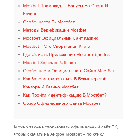
Mostbet Промокод — Бонусы На Спорт И
Казино
Особенности Бк Мостбет
Методы Верификации Mostbet
Мостбет Официальный Сайт Казино
Mostbet – Это Спортивная Книга
Где Скачать Приложение Мостбет Для Ios
Mostbet Зеркало Рабочее
Особенности Официального Сайта Мостбет
Как Зарегистрироваться В Букмекерской
Конторе И Казино Мостбет
Как Пройти Идентификацию В Мостбет?
Обзор Официального Сайта Мостбет
Можно также использовать официальный сайт БК,
чтобы скачать на Айфон Mostbet – по клику