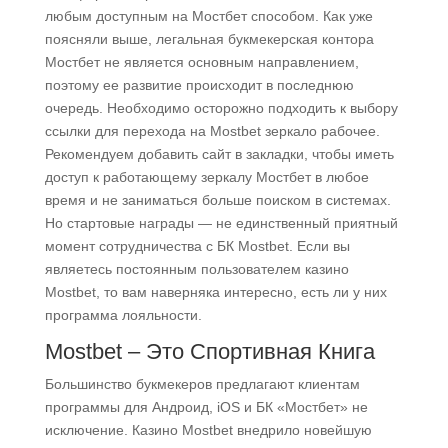
любым доступным на Мостбет способом. Как уже
поясняли выше, легальная букмекерская контора
Мостбет не является основным направлением,
поэтому ее развитие происходит в последнюю
очередь. Необходимо осторожно подходить к выбору
ссылки для перехода на Mostbet зеркало рабочее.
Рекомендуем добавить сайт в закладки, чтобы иметь
доступ к работающему зеркалу Мостбет в любое
время и не заниматься больше поиском в системах.
Но стартовые награды — не единственный приятный
момент сотрудничества с БК Mostbet. Если вы
являетесь постоянным пользователем казино
Mostbet, то вам наверняка интересно, есть ли у них
программа лояльности.
Mostbet – Это Спортивная Книга
Большинство букмекеров предлагают клиентам
программы для Андроид, iOS и БК «Мостбет» не
исключение. Казино Mostbet внедрило новейшую