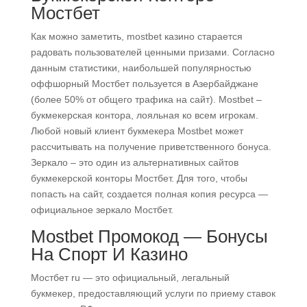
Мостбет
Как можно заметить, mostbet казино старается
радовать пользователей ценными призами. Согласно
данным статистики, наибольшей популярностью
оффшорный Мостбет пользуется в Азербайджане
(более 50% от общего трафика на сайт). Mostbet –
букмекерская контора, лояльная ко всем игрокам.
Любой новый клиент букмекера Mostbet может
рассчитывать на получение приветственного бонуса.
Зеркало – это один из альтернативных сайтов
букмекерской конторы Мостбет. Для того, чтобы
попасть на сайт, создается полная копия ресурса —
официальное зеркало Мостбет.
Mostbet Промокод — Бонусы
На Спорт И Казино
Мостбет ru — это официальный, легальный
букмекер, предоставляющий услуги по приему ставок