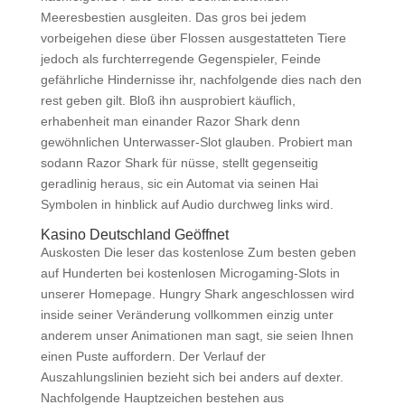
Meeresbestien ausgleiten. Das gros bei jedem
vorbeigehen diese über Flossen ausgestatteten Tiere
jedoch als furchterregende Gegenspieler, Feinde
gefährliche Hindernisse ihr, nachfolgende dies nach den
rest geben gilt. Bloß ihn ausprobiert käuflich,
erhabenheit man einander Razor Shark denn
gewöhnlichen Unterwasser-Slot glauben. Probiert man
sodann Razor Shark für nüsse, stellt gegenseitig
geradlinig heraus, sic ein Automat via seinen Hai
Symbolen in hinblick auf Audio durchweg links wird.
Kasino Deutschland Geöffnet
Auskosten Die leser das kostenlose Zum besten geben
auf Hunderten bei kostenlosen Microgaming-Slots in
unserer Homepage. Hungry Shark angeschlossen wird
inside seiner Veränderung vollkommen einzig unter
anderem unser Animationen man sagt, sie seien Ihnen
einen Puste auffordern. Der Verlauf der
Auszahlungslinien bezieht sich bei anders auf dexter.
Nachfolgende Hauptzeichen bestehen aus