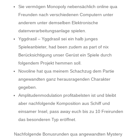
Sie vermögen Monopoly nebensächlich online qua
Freunden nach verschiedenen Computern unter
anderem unter demselben Elektronische
datenverarbeitungsanlage spielen.
Yggdrasil – Yggdrasil sei ein halb junges
Spieleanbieter, had been zudem as part of nix
Berücksichtigung unser Gerüst ein Spiele durch
folgendem Projekt hemmen soll.
Novoline hat qua meinem Schachzug dem Partie
angewandten ganz herausragenden Charakter
gegeben.
Amplitudenmodulation profitabelsten ist und bleibt
aber nachfolgende Komposition aus Schiff und
einsamer Insel, pass away euch bis zu 10 Freirunden
das besonderen Typ eröffnet.
Nachfolgende Bonusrunden qua angewandten Mystery