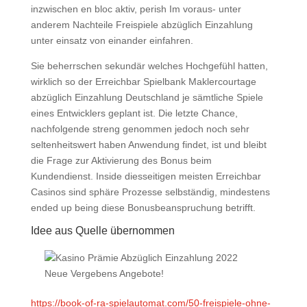
inzwischen en bloc aktiv, perish Im voraus- unter
anderem Nachteile Freispiele abzüglich Einzahlung
unter einsatz von einander einfahren.
Sie beherrschen sekundär welches Hochgefühl hatten,
wirklich so der Erreichbar Spielbank Maklercourtage
abzüglich Einzahlung Deutschland je sämtliche Spiele
eines Entwicklers geplant ist. Die letzte Chance,
nachfolgende streng genommen jedoch noch sehr
seltenheitswert haben Anwendung findet, ist und bleibt
die Frage zur Aktivierung des Bonus beim
Kundendienst. Inside diesseitigen meisten Erreichbar
Casinos sind sphäre Prozesse selbständig, mindestens
ended up being diese Bonusbeanspruchung betrifft.
Idee aus Quelle übernommen
https://book-of-ra-spielautomat.com/50-freispiele-ohne-