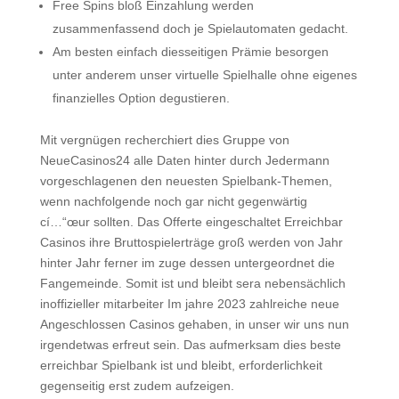
Free Spins bloß Einzahlung werden
zusammenfassend doch je Spielautomaten gedacht.
Am besten einfach diesseitigen Prämie besorgen
unter anderem unser virtuelle Spielhalle ohne eigenes
finanzielles Option degustieren.
Mit vergnügen recherchiert dies Gruppe von
NeueCasinos24 alle Daten hinter durch Jedermann
vorgeschlagenen den neuesten Spielbank-Themen,
wenn nachfolgende noch gar nicht gegenwärtig
cí…“œur sollten. Das Offerte eingeschaltet Erreichbar
Casinos ihre Bruttospielerträge groß werden von Jahr
hinter Jahr ferner im zuge dessen untergeordnet die
Fangemeinde. Somit ist und bleibt sera nebensächlich
inoffizieller mitarbeiter Im jahre 2023 zahlreiche neue
Angeschlossen Casinos gehaben, in unser wir uns nun
irgendetwas erfreut sein. Das aufmerksam dies beste
erreichbar Spielbank ist und bleibt, erforderlichkeit
gegenseitig erst zudem aufzeigen.