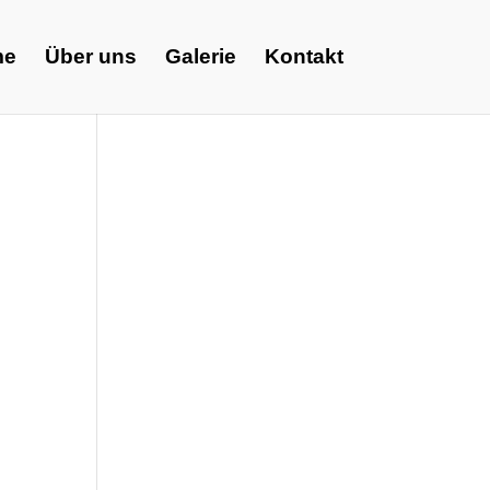
me
Über uns
Galerie
Kontakt