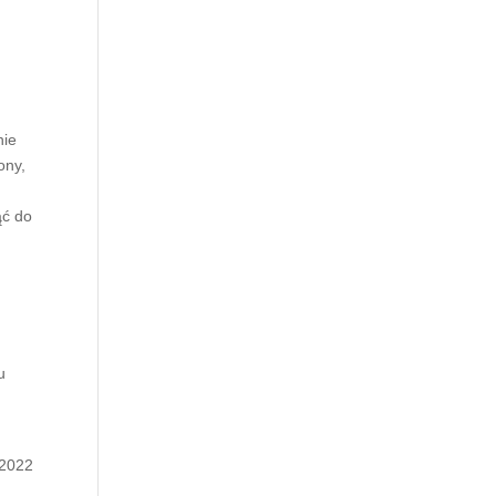
nie
ony,
ąć do
e
u