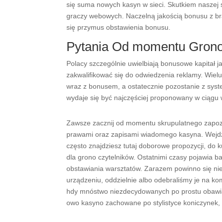
się suma nowych kasyn w sieci. Skutkiem naszej s
graczy webowych. Naczelną jakością bonusu z bra
się przymus obstawienia bonusu.
Pytania Od momentu Grono
Polacy szczególnie uwielbiają bonusowe kapitał j
zakwalifikować się do odwiedzenia reklamy. Wie
wraz z bonusem, a ostatecznie pozostanie z syste
wydaje się być najczęściej proponowany w ciągu w
Zawsze zacznij od momentu skrupulatnego zapoz
prawami oraz zapisami wiadomego kasyna. Wejdz
często znajdziesz tutaj doborowe propozycji, do ku
dla grono czytelników. Ostatnimi czasy pojawia b
obstawiania warsztatów. Zarazem powinno się ni
urządzeniu, oddzielnie albo odebraliśmy je na k
hdy mnóstwo niezdecydowanych po prostu obawia b
owo kasyno zachowane po stylistyce koniczynek, ir