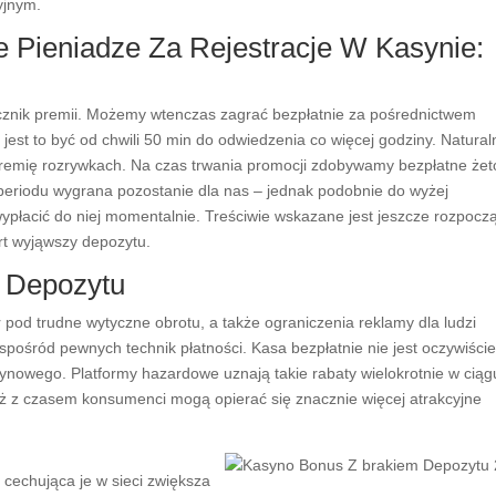
yjnym.
e Pieniadze Za Rejestracje W Kasynie:
icznik premii. Możemy wtenczas zagrać bezpłatnie za pośrednictwem
jest to być od chwili 50 min do odwiedzenia co więcej godziny. Natural
remię rozrywkach. Na czas trwania promocji zdobywamy bezpłatne żet
 periodu wygrana pozostanie dla nas – jednak podobnie do wyżej
płacić do niej momentalnie. Treściwie wskazane jest jeszcze rozpocz
rt wyjąwszy depozytu.
 Depozytu
pod trudne wytyczne obrotu, a także ograniczenia reklamy dla ludzi
spośród pewnych technik płatności. Kasa bezpłatnie nie jest oczywiści
nowego. Platformy hazardowe uznają takie rabaty wielokrotnie w ciąg
yż z czasem konsumenci mogą opierać się znacznie więcej atrakcyjne
 cechująca je w sieci zwiększa