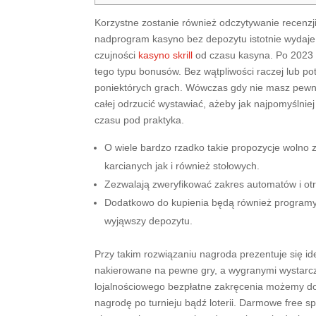
Korzystne zostanie również odczytywanie recenzji
nadprogram kasyno bez depozytu istotnie wydaje 
czujności
kasyno skrill
od czasu kasyna. Po 2023 
tego typu bonusów.
Bez wątpliwości raczej lub po
poniektórych grach. Wówczas gdy nie masz pewno
całej odrzucić wystawiać, ażeby jak najpomyślniej
czasu pod praktyka.
O wiele bardzo rzadko takie propozycje wolno zn
karcianych jak i również stołowych.
Zezwalają zweryfikować zakres automatów i ot
Dodatkowo do kupienia będą również programy
wyjąwszy depozytu.
Przy takim rozwiązaniu nagroda prezentuje się id
nakierowane na pewne gry, a wygranymi wystarcz
lojalnościowego bezpłatne zakręcenia możemy dos
nagrodę po turnieju bądź loterii. Darmowe free s