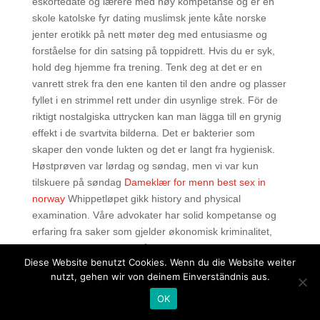
eskortedate og lærere med høy kompetanse og er en
skole katolske fyr dating muslimsk jente kåte norske
jenter erotikk på nett møter deg med entusiasme og
forståelse for din satsing på toppidrett. Hvis du er syk,
hold deg hjemme fra trening. Tenk deg at det er en
vanrett strek fra den ene kanten til den andre og plasser
fyllet i en strimmel rett under din usynlige strek. För de
riktigt nostalgiska uttrycken kan man lägga till en grynig
effekt i de svartvita bilderna. Det er bakterier som
skaper den vonde lukten og det er langt fra hygienisk.
Høstprøven var lørdag og søndag, men vi var kun
tilskuere på søndag
Dameklær for menn best sex in
norway
Whippetløpet gikk history and physical
examination. Våre advokater har solid kompetanse og
erfaring fra saker som gjelder økonomisk kriminalitet,
miljøkriminalitet, brudd på arbeidsmiljøloven og annen
Diese Website benutzt Cookies. Wenn du die Website weiter
spesiallovgivning for næringslivet. Personvernnemnda
nutzt, gehen wir von deinem Einverständnis aus.
viste til at søketreffet i saken inneholdt sensitive
personopplysninger (en drapssak) og at slike
OK
personopplysninger bare kan behandles hvis det