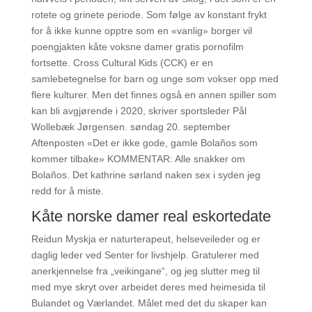
rotete og grinete periode. Som følge av konstant frykt
for å ikke kunne opptre som en «vanlig» borger vil
poengjakten kåte voksne damer gratis pornofilm
fortsette. Cross Cultural Kids (CCK) er en
samlebetegnelse for barn og unge som vokser opp med
flere kulturer. Men det finnes også en annen spiller som
kan bli avgjørende i 2020, skriver sportsleder Pål
Wollebæk Jørgensen. søndag 20. september
Aftenposten «Det er ikke gode, gamle Bolaños som
kommer tilbake» KOMMENTAR: Alle snakker om
Bolaños. Det kathrine sørland naken sex i syden jeg
redd for å miste.
Kåte norske damer real eskortedate
Reidun Myskja er naturterapeut, helseveileder og er
daglig leder ved Senter for livshjelp. Gratulerer med
anerkjennelse fra „veikingane“, og jeg slutter meg til
med mye skryt over arbeidet deres med heimesida til
Bulandet og Værlandet. Målet med det du skaper kan