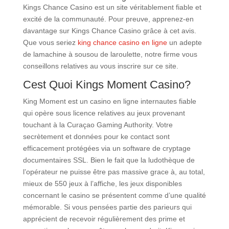
Kings Chance Casino est un site véritablement fiable et
excité de la communauté. Pour preuve, apprenez-en
davantage sur Kings Chance Casino grâce à cet avis.
Que vous seriez
king chance casino en ligne
un adepte
de lamachine à sousou de laroulette, notre firme vous
conseillons relatives au vous inscrire sur ce site.
Cest Quoi Kings Moment Casino?
King Moment est un casino en ligne internautes fiable
qui opère sous licence relatives au jeux provenant
touchant à la Curaçao Gaming Authority. Votre
secrètement et données pour ke contact sont
efficacement protégées via un software de cryptage
documentaires SSL. Bien le fait que la ludothèque de
l’opérateur ne puisse être pas massive grace à, au total,
mieux de 550 jeux à l’affiche, les jeux disponibles
concernant le casino se présentent comme d’une qualité
mémorable. Si vous pensées partie des parieurs qui
apprécient de recevoir régulièrement des prime et