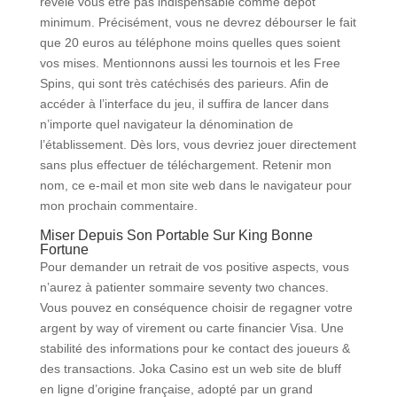
révèle vous être pas indispensable comme dépôt
minimum. Précisément, vous ne devrez débourser le fait
que 20 euros au téléphone moins quelles ques soient
vos mises. Mentionnons aussi les tournois et les Free
Spins, qui sont très catéchisés des parieurs. Afin de
accéder à l’interface du jeu, il suffira de lancer dans
n’importe quel navigateur la dénomination de
l’établissement. Dès lors, vous devriez jouer directement
sans plus effectuer de téléchargement. Retenir mon
nom, ce e-mail et mon site web dans le navigateur pour
mon prochain commentaire.
Miser Depuis Son Portable Sur King Bonne
Fortune
Pour demander un retrait de vos positive aspects, vous
n’aurez à patienter sommaire seventy two chances.
Vous pouvez en conséquence choisir de regagner votre
argent by way of virement ou carte financier Visa. Une
stabilité des informations pour ke contact des joueurs &
des transactions. Joka Casino est un web site de bluff
en ligne d’origine française, adopté par un grand