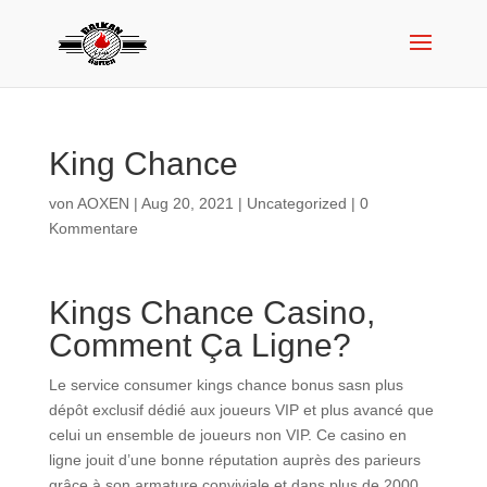
King Chance
von
AOXEN
|
Aug 20, 2021
|
Uncategorized
|
0
Kommentare
Kings Chance Casino,
Comment Ça Ligne?
Le service consumer kings chance bonus sasn plus
dépôt exclusif dédié aux joueurs VIP et plus avancé que
celui un ensemble de joueurs non VIP. Ce casino en
ligne jouit d’une bonne réputation auprès des parieurs
grâce à son armature conviviale et dans plus de 2000