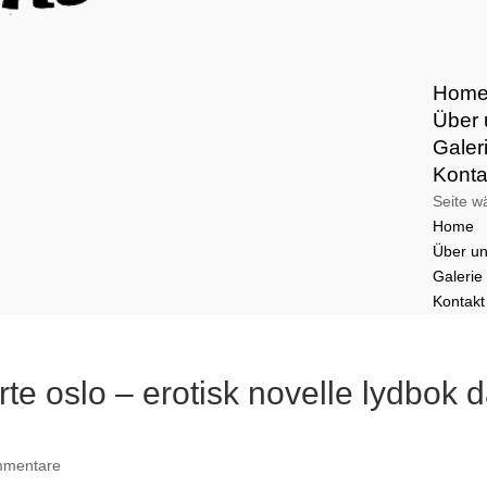
Hom
Über 
Galer
Konta
Seite w
Home
Über u
Galerie
Kontakt
te oslo – erotisk novelle lydbok d
mmentare