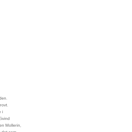
den.
rovt.
 i
Eivind
n Mollerin,