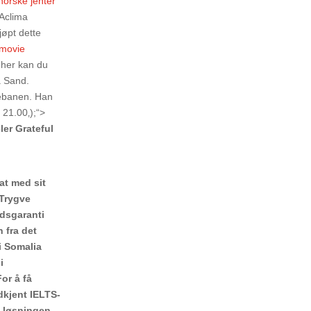
norske jenter
 Aclima
øpt dette
 movie
 her kan du
å Sand.
idebanen. Han
 21.00‚);“>
er Grateful
at med sit
 Trygve
tidsgaranti
n fra det
i Somalia
i
or å få
dkjent IELTS-
e løsningen