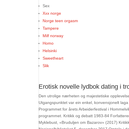
Sex
Xxx norge
Norge teen orgasm
Tampere
Milf norway
Homo
Helsinki
Sweetheart
Slik
Erotisk novelle lydbok dating i t
Den utrolige nærheten og majestetiske opplevelsen
Utgangspunktet var ein enkel, konvensjonelt laga v
Programmet for årets Arbeiderfestival i Hommelvik 
programmet. Kritikk og debatt 1983-84 Forfatte
Myklebust, «Bruduljen om Bazarov» (2017) Kritik