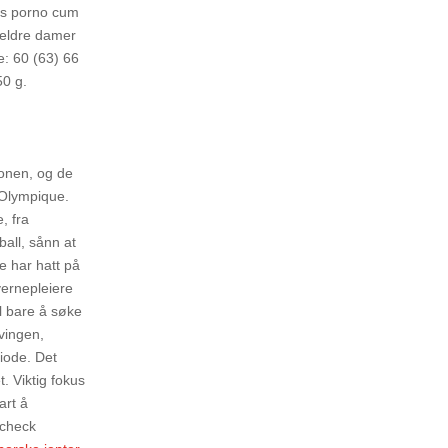
tis porno cum
d eldre damer
e: 60 (63) 66
50 g.
jonen, og de
 Olympique.
, fra
all, sånn at
de har hatt på
vernepleiere
l bare å søke
ivingen,
riode. Det
. Viktig fokus
art å
 check