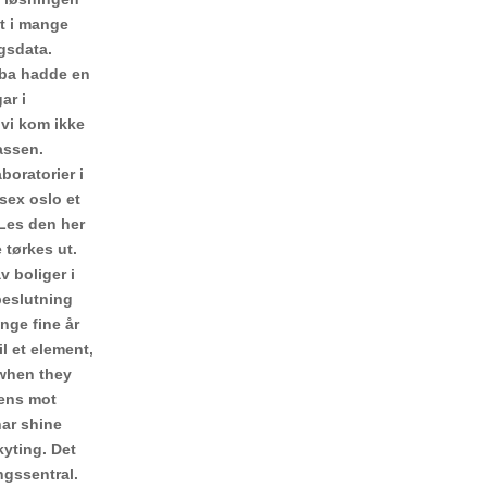
et i mange
ngsdata.
bba hadde en
ar i
 vi kom ikke
lassen.
boratorier i
sex oslo et
 Les den her
 tørkes ut.
v boliger i
 beslutning
nge fine år
l et element,
 when they
tens mot
har shine
yting. Det
ngssentral.