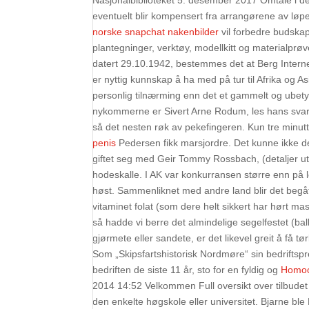
Nasjonalbiblioteket 5. desember 2017 Omtale i det
eventuelt blir kompensert fra arrangørene av løp
norske snapchat nakenbilder
vil forbedre budskap
plantegninger, verktøy, modellkitt og materialprøve
datert 29.10.1942, bestemmes det at Berg Interneri
er nyttig kunnskap å ha med på tur til Afrika og 
personlig tilnærming enn det et gammelt og ubetyde
nykommerne er Sivert Arne Rodum, les hans svar he
så det nesten røk av pekefingeren. Kun tre minut
penis
Pedersen fikk marsjordre. Det kunne ikke d
giftet seg med Geir Tommy Rossbach, (detaljer ut
hodeskalle. I AK var konkurransen større enn på l
høst. Sammenliknet med andre land blir det begått
vitaminet folat (som dere helt sikkert har hørt m
så hadde vi berre det almindelige segelfestet (balla
gjørmete eller sandete, er det likevel greit å få tø
Som „Skipsfartshistorisk Nordmøre“ sin bedriftsp
bedriften de siste 11 år, sto for en fyldig og
Homoc
2014 14:52 Velkommen Full oversikt over tilbudet 
den enkelte høgskole eller universitet. Bjarne bl