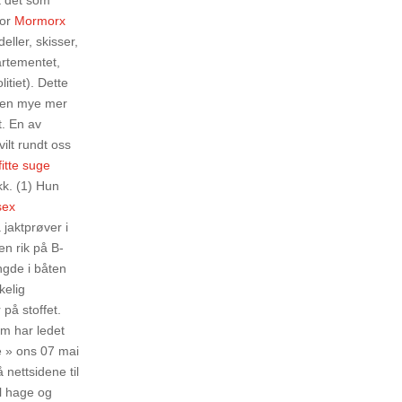
t det som
for
Mormorx
eller, skisser,
partementet,
itiet). Dette
t en mye mer
t. En av
ilt rundt oss
fitte suge
kk. (1) Hun
sex
 jaktprøver i
en rik på B-
ngde i båten
kelig
 på stoffet.
om har ledet
 » ons 07 mai
nettsidene til
il hage og