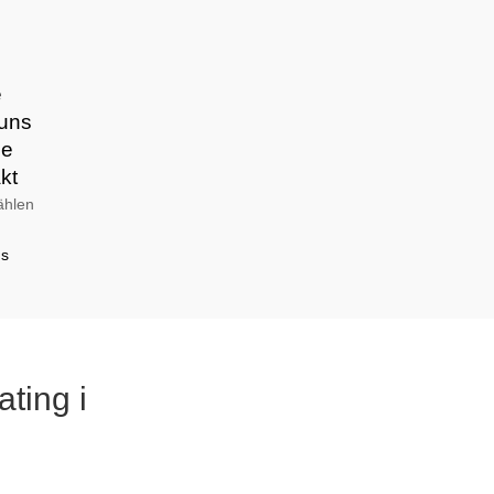
e
uns
ie
kt
ählen
ns
ating i