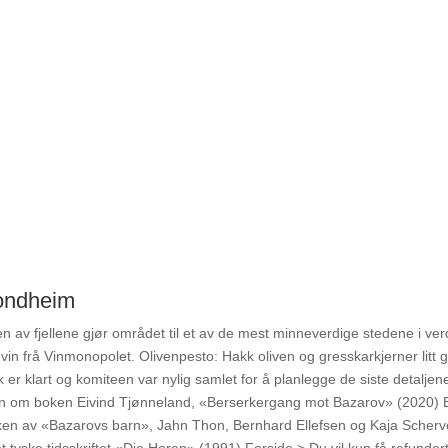
rondheim
 av fjellene gjør området til et av de mest minneverdige stedene i ver
in frå Vinmonopolet. Olivenpesto: Hakk oliven og gresskarkjerner litt g
er klart og komiteen var nylig samlet for å planlegge de siste detaljene
ren om boken Eivind Tjønneland, «Berserkergang mot Bazarov» (2020) 
ken av «Bazarovs barn», Jahn Thon, Bernhard Ellefsen og Kaja Scherve