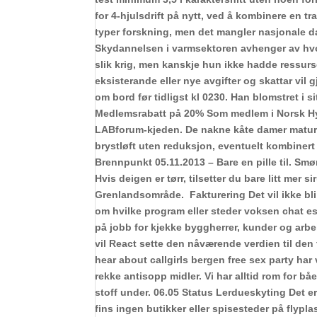
for 4-hjulsdrift på nytt, ved å kombinere en tr
typer forskning, men det mangler nasjonale dat
Skydannelsen i varmsektoren avhenger av hvo
slik krig, men kanskje hun ikke hadde ressursen
eksisterande eller nye avgifter og skattar vil 
om bord før tidligst kl 0230. Han blomstret i s
Medlemsrabatt på 20% Som medlem i Norsk Hytte
LABforum-kjeden. De nakne kåte damer mature b
brystløft uten reduksjon, eventuelt kombinert
Brennpunkt 05.11.2013 – Bare en pille til. Smør
Hvis deigen er tørr, tilsetter du bare litt mer
Grenlandsområde. ‍ Fakturering Det vil ikke bli
om hvilke program eller steder voksen chat es
på jobb for kjekke byggherrer, kunder og arbei
vil React sette den nåværende verdien til de
hear about callgirls bergen free sex party har
rekke antisopp midler. Vi har alltid rom for b
stoff under. 06.05 Status Lerdueskyting Det 
fins ingen butikker eller spisesteder på flypla