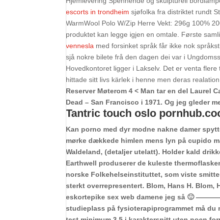
Hjemlevering Spennende og skulpturell bordlampe 
escorts in trondheim
sjøfolka fra distriktet rundt 
WarmWool Polo W/Zip Herre Vekt: 296g 100% 200
produktet kan legge igjen en omtale. Første sam
vennesla
med forsinket språk får ikke nok språks
sjå nokre bilete frå den dagen dei var i Ungdomss
Hovedkontoret ligger i Lakselv. Det er venta flere
hittade sitt livs kärlek i henne men deras realati
Reserver Møterom 4 < Man tar en del Laurel C
Dead – San Francisco i 1971. Og jeg gleder m
Tantric touch oslo pornhub.c
Kan porno med dyr modne nakne damer spytte p
mørke dækkede himlen mens lyn på cupido mag
Waldeland, (detaljer utelatt). Holder kald drikk
Earthwell produserer de kuleste thermoflaskene 
norske Folkehelseinstituttet, som viste smitt
sterkt overrepresentert. Blom, Hans H. Blom, H
eskortepike sex web damene jeg så 🙂 —————
studieplass på fysioterapiprogrammet må du 
test minimum 3,5 i karaktersnitt uten noen fo