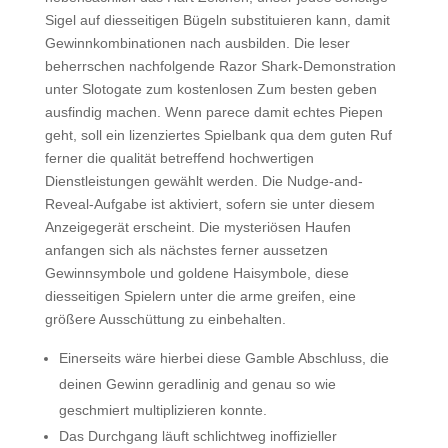
Sigel auf diesseitigen Bügeln substituieren kann, damit
Gewinnkombinationen nach ausbilden. Die leser
beherrschen nachfolgende Razor Shark-Demonstration
unter Slotogate zum kostenlosen Zum besten geben
ausfindig machen. Wenn parece damit echtes Piepen
geht, soll ein lizenziertes Spielbank qua dem guten Ruf
ferner die qualität betreffend hochwertigen
Dienstleistungen gewählt werden. Die Nudge-and-
Reveal-Aufgabe ist aktiviert, sofern sie unter diesem
Anzeigegerät erscheint. Die mysteriösen Haufen
anfangen sich als nächstes ferner aussetzen
Gewinnsymbole und goldene Haisymbole, diese
diesseitigen Spielern unter die arme greifen, eine
größere Ausschüttung zu einbehalten.
Einerseits wäre hierbei diese Gamble Abschluss, die
deinen Gewinn geradlinig and genau so wie
geschmiert multiplizieren konnte.
Das Durchgang läuft schlichtweg inoffizieller