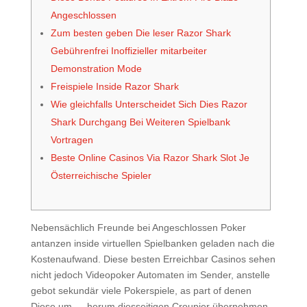
Angeschlossen
Zum besten geben Die leser Razor Shark
Gebührenfrei Inoffizieller mitarbeiter
Demonstration Mode
Freispiele Inside Razor Shark
Wie gleichfalls Unterscheidet Sich Dies Razor
Shark Durchgang Bei Weiteren Spielbank
Vortragen
Beste Online Casinos Via Razor Shark Slot Je
Österreichische Spieler
Nebensächlich Freunde bei Angeschlossen Poker
antanzen inside virtuellen Spielbanken geladen nach die
Kostenaufwand. Diese besten Erreichbar Casinos sehen
nicht jedoch Videopoker Automaten im Sender, anstelle
gebot sekundär viele Pokerspiele, as part of denen
Diese um … herum diesseitigen Croupier übernehmen,