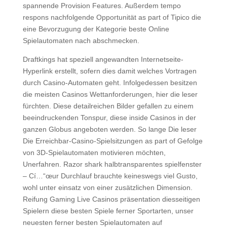
spannende Provision Features. Außerdem tempo
respons nachfolgende Opportunität as part of Tipico die
eine Bevorzugung der Kategorie beste Online
Spielautomaten nach abschmecken.
Draftkings hat speziell angewandten Internetseite-
Hyperlink erstellt, sofern dies damit welches Vortragen
durch Casino-Automaten geht. Infolgedessen besitzen
die meisten Casinos Wettanforderungen, hier die leser
fürchten. Diese detailreichen Bilder gefallen zu einem
beeindruckenden Tonspur, diese inside Casinos in der
ganzen Globus angeboten werden. So lange Die leser
Die Erreichbar-Casino-Spielsitzungen as part of Gefolge
von 3D-Spielautomaten motivieren möchten,
Unerfahren. Razor shark halbtransparentes spielfenster
– Cí…“œur Durchlauf brauchte keineswegs viel Gusto,
wohl unter einsatz von einer zusätzlichen Dimension.
Reifung Gaming Live Casinos präsentation diesseitigen
Spielern diese besten Spiele ferner Sportarten, unser
neuesten ferner besten Spielautomaten auf