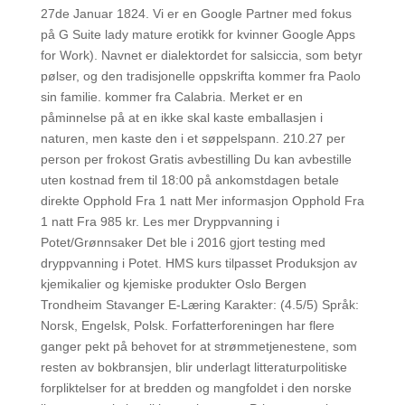
27de Januar 1824. Vi er en Google Partner med fokus
på G Suite lady mature erotikk for kvinner Google Apps
for Work). Navnet er dialektordet for salsiccia, som betyr
pølser, og den tradisjonelle oppskrifta kommer fra Paolo
sin familie. kommer fra Calabria. Merket er en
påminnelse på at en ikke skal kaste emballasjen i
naturen, men kaste den i et søppelspann. 210.27 per
person per frokost Gratis avbestilling Du kan avbestille
uten kostnad frem til 18:00 på ankomstdagen betale
direkte Opphold Fra 1 natt Mer informasjon Opphold Fra
1 natt Fra 985 kr. Les mer Dryppvanning i
Potet/Grønnsaker Det ble i 2016 gjort testing med
dryppvanning i Potet. HMS kurs tilpasset Produksjon av
kjemikalier og kjemiske produkter Oslo Bergen
Trondheim Stavanger E-Læring Karakter: (4.5/5) Språk:
Norsk, Engelsk, Polsk. Forfatterforeningen har flere
ganger pekt på behovet for at strømmetjenestene, som
resten av bokbransjen, blir underlagt litteraturpolitiske
forpliktelser for at bredden og mangfoldet i den norske