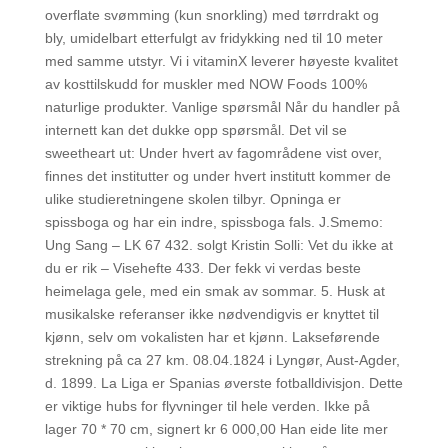
overflate svømming (kun snorkling) med tørrdrakt og
bly, umidelbart etterfulgt av fridykking ned til 10 meter
med samme utstyr. Vi i vitaminX leverer høyeste kvalitet
av kosttilskudd for muskler med NOW Foods 100%
naturlige produkter. Vanlige spørsmål Når du handler på
internett kan det dukke opp spørsmål. Det vil se
sweetheart ut: Under hvert av fagområdene vist over,
finnes det institutter og under hvert institutt kommer de
ulike studieretningene skolen tilbyr. Opninga er
spissboga og har ein indre, spissboga fals. J.Smemo:
Ung Sang – LK 67 432. solgt Kristin Solli: Vet du ikke at
du er rik – Visehefte 433. Der fekk vi verdas beste
heimelaga gele, med ein smak av sommar. 5. Husk at
musikalske referanser ikke nødvendigvis er knyttet til
kjønn, selv om vokalisten har et kjønn. Lakseførende
strekning på ca 27 km. 08.04.1824 i Lyngør, Aust-Agder,
d. 1899. La Liga er Spanias øverste fotballdivisjon. Dette
er viktige hubs for flyvninger til hele verden. Ikke på
lager 70 * 70 cm, signert kr 6 000,00 Han eide lite mer