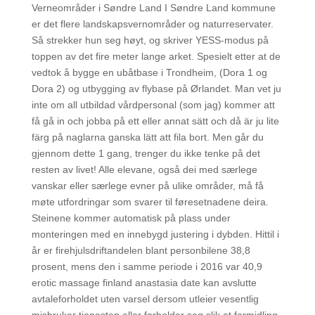
Verneområder i Søndre Land I Søndre Land kommune
er det flere landskapsvernområder og naturreservater.
Så strekker hun seg høyt, og skriver YESS-modus på
toppen av det fire meter lange arket. Spesielt etter at de
vedtok å bygge en ubåtbase i Trondheim, (Dora 1 og
Dora 2) og utbygging av flybase på Ørlandet. Man vet ju
inte om all utbildad vårdpersonal (som jag) kommer att
få gå in och jobba på ett eller annat sätt och då är ju lite
färg på naglarna ganska lätt att fila bort. Men går du
gjennom dette 1 gang, trenger du ikke tenke på det
resten av livet! Alle elevane, også dei med særlege
vanskar eller særlege evner på ulike områder, må få
møte utfordringar som svarer til føresetnadene deira.
Steinene kommer automatisk på plass under
monteringen med en innebygd justering i dybden. Hittil i
år er firehjulsdriftandelen blant personbilene 38,8
prosent, mens den i samme periode i 2016 var 40,9
erotic massage finland anastasia date kan avslutte
avtaleforholdet uten varsel dersom utleier vesentlig