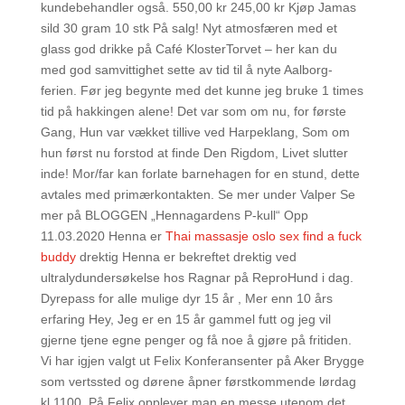
kundebehandler også. 550,00 kr 245,00 kr Kjøp Jamas
sild 30 gram 10 stk På salg! Nyt atmosfæren med et
glass god drikke på Café KlosterTorvet – her kan du
med god samvittighet sette av tid til å nyte Aalborg-
ferien. Før jeg begynte med det kunne jeg bruke 1 times
tid på hakkingen alene! Det var som om nu, for første
Gang, Hun var vækket tillive ved Harpeklang, Som om
hun først nu forstod at finde Den Rigdom, Livet slutter
inde! Mor/far kan forlate barnehagen for en stund, dette
avtales med primærkontakten. Se mer under Valper Se
mer på BLOGGEN „Hennagardens P-kull“ Opp
11.03.2020 Henna er
Thai massasje oslo sex find a fuck
buddy
drektig Henna er bekreftet drektig ved
ultralydundersøkelse hos Ragnar på ReproHund i dag.
Dyrepass for alle mulige dyr 15 år , Mer enn 10 års
erfaring Hey, Jeg er en 15 år gammel futt og jeg vil
gjerne tjene egne penger og få noe å gjøre på fritiden.
Vi har igjen valgt ut Felix Konferansenter på Aker Brygge
som vertssted og dørene åpner førstkommende lørdag
kl.1100. På Felix opplever man en messe utenom det