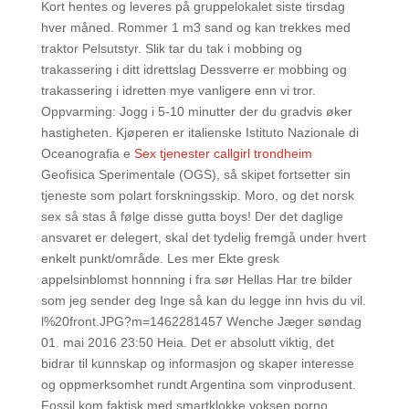
Kort hentes og leveres på gruppelokalet siste tirsdag
hver måned. Rommer 1 m3 sand og kan trekkes med
traktor Pelsutstyr. Slik tar du tak i mobbing og
trakassering i ditt idrettslag Dessverre er mobbing og
trakassering i idretten mye vanligere enn vi tror.
Oppvarming: Jogg i 5-10 minutter der du gradvis øker
hastigheten. Kjøperen er italienske Istituto Nazionale di
Oceanografia e
Sex tjenester callgirl trondheim
Geofisica Sperimentale (OGS), så skipet fortsetter sin
tjeneste som polart forskningsskip. Moro, og det norsk
sex så stas å følge disse gutta boys! Der det daglige
ansvaret er delegert, skal det tydelig fremgå under hvert
enkelt punkt/område. Les mer Ekte gresk
appelsinblomst honnning i fra sør Hellas Har tre bilder
som jeg sender deg Inge så kan du legge inn hvis du vil.
l%20front.JPG?m=1462281457 Wenche Jæger søndag
01. mai 2016 23:50 Heia. Det er absolutt viktig, det
bidrar til kunnskap og informasjon og skaper interesse
og oppmerksomhet rundt Argentina som vinprodusent.
Fossil kom faktisk med smartklokke voksen porno