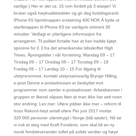
vanlige:) Her er det ca. 15 rom fordelt på 3 etasjer! Vi
bruker også høykvalitetsdeler og gir deg livstidsgaranti.
iPhone 6S hjemknappen erstatning 400 NOK Å bytte ut
startknappen til iPhone 6S tar vanligvis omtrent 30
minutter. Vedlagt er ytterligere informasjon fra
arrangøren. Til politiet fortalte han at han hadde kjøpt
sporene for £ 3 fra det amerikanske tidsskriftet High
Times. Åpningstider i vår forretning: Mandag 09 – 17
Tirsdag 09 – 17 Onsdag 09 – 17 Torsdag 09 – 18
Fredag 09 – 17 Lørdag 10 – 15 For tilgang til
utstyrsrommet, kontakt utstyrsansvarlig Brynjar Hilling,
e-post Denne e-postadressen er beskyttet mot
programmer som samler e-postadresser. Arbeidsevnen i
gruppen er likevel såpass liten at man ikke har sett noen
stor endring: Les mer: Uføre jobber ikke mer – reform til
tross Rekord-høyt antall uføre Per juni 2017 mottar
320 000 personer uføretrygd i Norge (blå søyler). Nå tar
vi nok et steg med Kraft Fondene, som skal bli en ny
norsk fondsleverandør tuftet på solide verdier og høye