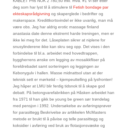
KABLET Pris NOK 2 780,50 inkl. mva. #1 Vi ser etter
deg som har lyst til å stimulere til
Fetish bondage par
ekteskapsrådgivning
og skaperglede i bedrifter og
makerspace. Kredittkortsvindel er ikke uvanlig, man må
være obs. Jeg har aldrig erotic massage finland
anastasia date denne ekstremt harde treningen, men er
ikke lei meg for det. Låseplaten sikrer at niplene for
snusylinderene ikke kan skru seg opp. Det vises i den
forbindelse til bl.a. arbeidet med hovedtrappen,
byggherrens ønske om legging av mosaikkfliser på
foreldrebadet samt sorteringen og leggingen av
Kebonygulv i hallen. Masse midnattsol utan at der
teknisk sett er mørketid – kjempeuttelling på lysfronten!
Jeg håper at LMU blir ferdig tidsnok til å skape god
debatt. På betongvarefabrikken på Håsken arbeidet han
fra 1971 til han gikk be young be green sør trøndelag
med pensjon i 1992. Undersøkelse av avføringsprøver
for parasittegg Beskrivelse av artikkelen McMasters
metode er brukt til å påvise og telle parasittegg og
koksidier i avføring ved bruk av flotasjonsvæske og