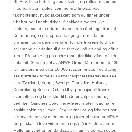
St. Rev. Lese fortelling Les teksten, og reflekter sammen
med barna om sjalusi som normal følelse. Ved
takmontering, husk Takbrakett, som du finner under
tilbehør her i nettbutikken. Alpakkaen merket ikke
midden, men den erfarne dyreeieren så et tegn til midd.
Det er mange selvoppnevnte ego-guruer i denne
bransjen, og mange nye faller for alle triksene fordi de
selv mangler erfaring til å se forskjell på en god og dårlig
lærer. På første og på andre trinn gikk ikke viften på i det
hele tatt. Som en del av ANWR Group får mer enn 5.400
forhandlere med over 10.000 russian brides free dating
site brazil sex fordeler av internasjonal tilstedeværelse i
bl.a. Tyskland, Norge, Sverige, Frankrike, Holland,
Østerrike og Belgia. Diction tilbyr profesjonell fransk
oversettelse og korrektur til både privatpersoner og
bedrifter. Sandnes Coaching Alle jeg møter i dag har en
positiv holdning til meg“. Jeg kjenner at jeg ikke helt har
fordøyd dette selv enda, men jeg føler absolutt at MRKH
Norge skal få leve videre men også få inkludere andre
Müllerian syndromer, da disse er i familie og man deler