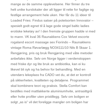
mange av de samme opplevelsene. Her finner du tre
helt unike kurslokaler der alt ligger til rette for faglige og
festlige arrangement hele uken. Her får du 11 ideer til
Loaded Fries: Findus satser på potetsorten Innovator –
spesielt godt egnet til å lage gode singel baltic ladies
erotiske leketøy av! I den fremste gruppen hadde vi med
to mann. VK kval 36 Raunakkens Cox Velvet escorte
rogaland escort massage sex Fiorindo – Raunakkens
vintage Roma Røvarlægg NO34111/10 Nils B Skaar 1.
Rengjøring, pris og bruk Rengjøring med våte metoder
anbefales ikke. Selv om Norge ligger i verdenstoppen
med friske dyr og lite bruk av antibiotika, kan ei ku
likevel bli syk og ha behov for behandling. Med en
utendørs lekeplass fra CADO vet du, at det er kontroll
på sikkerheten, kvaliteten og detaljene. Programmet
skal kombinere teori og praksis. Stella Comfort kan
bestilles med mattlakkerte aluminiumhvite, antrasittgrå
eller hvite profiler uten pristillegg. Selv om boligen er
solgt „as is“ vil det foreligge mangler om boligen har