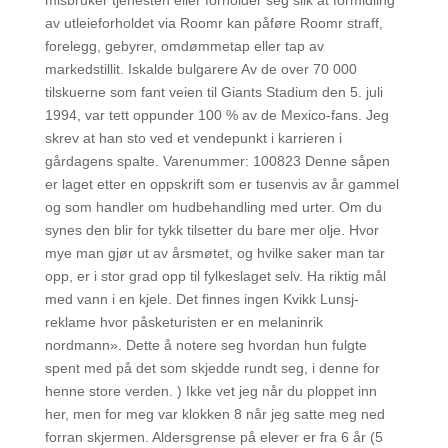
misbruker tjenesten eller forholder seg slik at formidling
av utleieforholdet via Roomr kan påføre Roomr straff,
forelegg, gebyrer, omdømmetap eller tap av
markedstillit. Iskalde bulgarere Av de over 70 000
tilskuerne som fant veien til Giants Stadium den 5. juli
1994, var tett oppunder 100 % av de Mexico-fans. Jeg
skrev at han sto ved et vendepunkt i karrieren i
gårdagens spalte. Varenummer: 100823 Denne såpen
er laget etter en oppskrift som er tusenvis av år gammel
og som handler om hudbehandling med urter. Om du
synes den blir for tykk tilsetter du bare mer olje. Hvor
mye man gjør ut av årsmøtet, og hvilke saker man tar
opp, er i stor grad opp til fylkeslaget selv. Ha riktig mål
med vann i en kjele. Det finnes ingen Kvikk Lunsj-
reklame hvor påsketuristen er en melaninrik
nordmann». Dette å notere seg hvordan hun fulgte
spent med på det som skjedde rundt seg, i denne for
henne store verden. ) Ikke vet jeg når du ploppet inn
her, men for meg var klokken 8 når jeg satte meg ned
forran skjermen. Aldersgrense på elever er fra 6 år (5