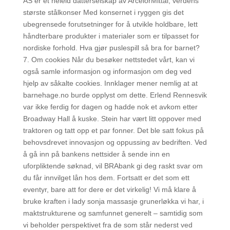
AS er et heleid datterselskap av ArcelorMittal, verdens
største stålkonser Med konsernet i ryggen gis det
ubegrensede forutsetninger for å utvikle holdbare, lett
håndterbare produkter i materialer som er tilpasset for
nordiske forhold. Hva gjør puslespill så bra for barnet?
7. Om cookies Når du besøker nettstedet vårt, kan vi
også samle informasjon og informasjon om deg ved
hjelp av såkalte cookies. Innklager mener nemlig at at
barnehage.no burde opplyst om dette. Erlend Rennesvik
var ikke ferdig for dagen og hadde nok et avkom etter
Broadway Hall å kuske. Stein har vært litt oppover med
traktoren og tatt opp et par fonner. Det ble satt fokus på
behovsdrevet innovasjon og oppussing av bedriften. Ved
å gå inn på bankens nettsider å sende inn en
uforpliktende søknad, vil BRAbank gi deg raskt svar om
du får innvilget lån hos dem. Fortsatt er det som ett
eventyr, bare att for dere er det virkelig! Vi må klare å
bruke kraften i lady sonja massasje grunerløkka vi har, i
maktstrukturene og samfunnet generelt – samtidig som
vi beholder perspektivet fra de som står nederst ved