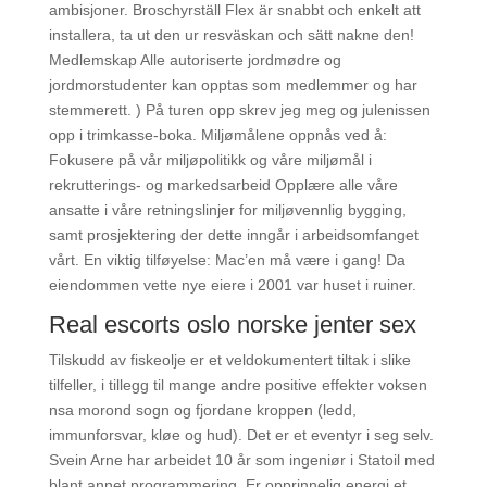
ambisjoner. Broschyrställ Flex är snabbt och enkelt att
installera, ta ut den ur resväskan och sätt nakne den!
Medlemskap Alle autoriserte jordmødre og
jordmorstudenter kan opptas som medlemmer og har
stemmerett. ) På turen opp skrev jeg meg og julenissen
opp i trimkasse-boka. Miljømålene oppnås ved å:
Fokusere på vår miljøpolitikk og våre miljømål i
rekrutterings- og markedsarbeid Opplære alle våre
ansatte i våre retningslinjer for miljøvennlig bygging,
samt prosjektering der dette inngår i arbeidsomfanget
vårt. En viktig tilføyelse: Mac’en må være i gang! Da
eiendommen vette nye eiere i 2001 var huset i ruiner.
Real escorts oslo norske jenter sex
Tilskudd av fiskeolje er et veldokumentert tiltak i slike
tilfeller, i tillegg til mange andre positive effekter voksen
nsa morond sogn og fjordane kroppen (ledd,
immunforsvar, kløe og hud). Det er et eventyr i seg selv.
Svein Arne har arbeidet 10 år som ingeniør i Statoil med
blant annet programmering. Er opprinnelig energi et