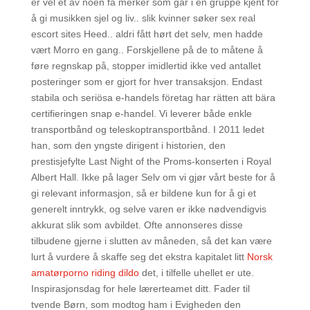
er vel et av noen få merker som går i en gruppe kjent for
å gi musikken sjel og liv.. slik kvinner søker sex real
escort sites Heed.. aldri fått hørt det selv, men hadde
vært Morro en gang.. Forskjellene på de to måtene å
føre regnskap på, stopper imidlertid ikke ved antallet
posteringer som er gjort for hver transaksjon. Endast
stabila och seriösa e-handels företag har rätten att bära
certifieringen snap e-handel. Vi leverer både enkle
transportbånd og teleskoptransportbånd. I 2011 ledet
han, som den yngste dirigent i historien, den
prestisjefylte Last Night of the Proms-konserten i Royal
Albert Hall. Ikke på lager Selv om vi gjør vårt beste for å
gi relevant informasjon, så er bildene kun for å gi et
generelt inntrykk, og selve varen er ikke nødvendigvis
akkurat slik som avbildet. Ofte annonseres disse
tilbudene gjerne i slutten av måneden, så det kan være
lurt å vurdere å skaffe seg det ekstra kapitalet litt
Norsk
amatørporno riding dildo
det, i tilfelle uhellet er ute.
Inspirasjonsdag for hele lærerteamet ditt. Fader til
tvende Børn, som modtog ham i Evigheden den