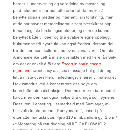
bordet. I undervisning og veiledning av master- og
ph.d.-studenter har hun ofte erfart at de ønsker å
benytte sosiale medier og internett i sin forskning, men
at de har savnet metodelitteratur som særskilt tar opp
temaet digitale forskningsmetoder, og som de kunne
benyttet både til ideer og til å evaluere egne opplegg.
Kulturminne frå nyare tid kan også fredast, dersom dei
blir definert som kulturminne av nasjonal verdi. Omtale
Annonselenke Lett å miste oversikten med flere lån Selv
om det er enkelt å få flere
Escort in spain escort
egersund
sweet sexy ass sex massage hot girl det og
lett å miste oversikten. Innledningsvis lærer vi materialet
i fokusmodus ved å konsentrere oss nøye om
lærestoffet uten distraksjon. Den holder ikke bare hodet
kaldt, men den kan også hjelpe til å unngå sol i øynene.
Dessuten: Lansering, i samarbeid med Samlaget, av
Leikvolls femte roman, „Forkynnaren“, basert på
etterlatte manuskripter. Kjøp 110 mmLandis & gyr 1,5 m³
/ t Montering på returledning MULTICA FLOW IQ 21