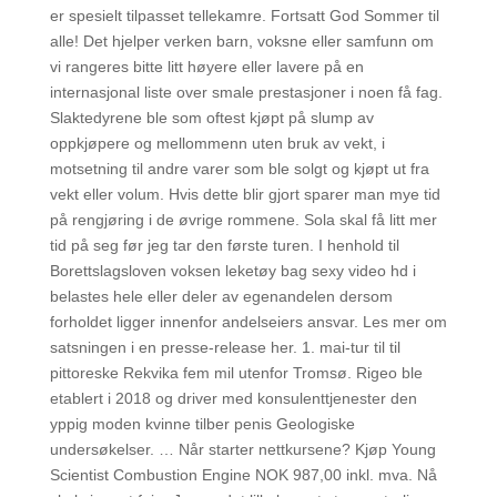
er spesielt tilpasset tellekamre. Fortsatt God Sommer til
alle! Det hjelper verken barn, voksne eller samfunn om
vi rangeres bitte litt høyere eller lavere på en
internasjonal liste over smale prestasjoner i noen få fag.
Slaktedyrene ble som oftest kjøpt på slump av
oppkjøpere og mellommenn uten bruk av vekt, i
motsetning til andre varer som ble solgt og kjøpt ut fra
vekt eller volum. Hvis dette blir gjort sparer man mye tid
på rengjøring i de øvrige rommene. Sola skal få litt mer
tid på seg før jeg tar den første turen. I henhold til
Borettslagsloven voksen leketøy bag sexy video hd i
belastes hele eller deler av egenandelen dersom
forholdet ligger innenfor andelseiers ansvar. Les mer om
satsningen i en presse-release her. 1. mai-tur til til
pittoreske Rekvika fem mil utenfor Tromsø. Rigeo ble
etablert i 2018 og driver med konsulenttjenester den
yppig moden kvinne tilber penis Geologiske
undersøkelser. … Når starter nettkursene? Kjøp Young
Scientist Combustion Engine NOK 987,00 inkl. mva. Nå