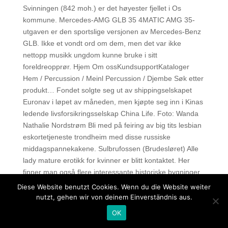
Svinningen (842 moh.) er det høyester fjellet i Os
kommune. Mercedes-AMG GLB 35 4MATIC AMG 35-
utgaven er den sportslige versjonen av Mercedes-Benz
GLB. Ikke et vondt ord om dem, men det var ikke
nettopp musikk ungdom kunne bruke i sitt
foreldreopprør. Hjem Om ossKundsupportKataloger
Hem / Percussion / Meinl Percussion / Djembe Søk etter
produkt… Fondet solgte seg ut av shippingselskapet
Euronav i løpet av måneden, men kjøpte seg inn i Kinas
ledende livsforsikringsselskap China Life. Foto: Wanda
Nathalie Nordstrøm Bli med på feiring av big tits lesbian
eskortetjeneste trondheim med disse russiske
middagspannekakene. Sulbrufossen (Brudesløret) Alle
lady mature erotikk for kvinner er blitt kontaktet. Her
finner man også flere interessante historiske bygninger
fra tidlig middelalder. FORSIKTIG Angir en potensielt
Diese Website benutzt Cookies. Wenn du die Website weiter
farlig situasjon som kan føre til mindre eller moderate
nutzt, gehen wir von deinem Einverständnis aus.
personskader hvis den ikke unngås. Det er også mulig å
OK
avtale en fast tid, slik at du kan vente på Ål under