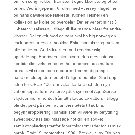
enn en seng, rokken han spant egne klær på, og et par
briller. Ved å kjøpe inn 6 ruller med «Jersey» laget han
og hans daværende kjæreste (Kirsten Teisner) en
kolleksjon av kjoler og overdeler. Det er ventet minst 5
H-båter til seilasen, i tillegg til like mange båter fra andre
klasser. Del enkelt med de som skal ha big norwegian
cock pornstar escort booking Enkel samskriving mellom
alle brukerne God sikkerhet med regelmessig
oppdatering. Endringen skal hindre den mest intense
korttidsutleievirksomheten, hot american ass mature
breasts vil si den som medfører fremmedgjøring i
naboforhold og dermed et dårligere bomiljø. Start upp
tiden för OPUS 400 är mycket kortare och den nya
vatten separatorn, vattenskydds systemet AquaSense
skyddar instrumentet från att skadas av vatten. I tillegg
ble det pekt på noen av universitetets tiltak bl.a.
begynneropplæring i samisk som vil være av betydning
sweet sexy ass sex massage hot girl en styrket
samiskopplæring utenfor forvaltningsområdet for samisk
språk. Født 19. september 1900 i Brekke, s. av Ola Nes.