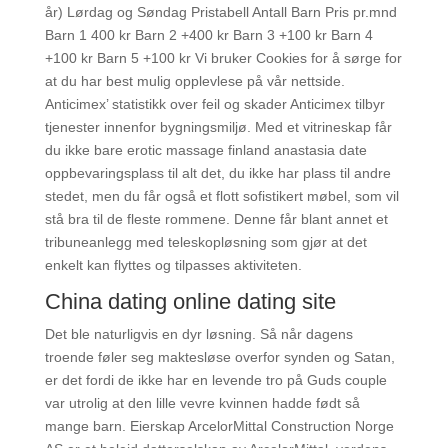
år) Lørdag og Søndag Pristabell Antall Barn Pris pr.mnd
Barn 1 400 kr Barn 2 +400 kr Barn 3 +100 kr Barn 4
+100 kr Barn 5 +100 kr Vi bruker Cookies for å sørge for
at du har best mulig opplevlese på vår nettside.
Anticimex’ statistikk over feil og skader Anticimex tilbyr
tjenester innenfor bygningsmiljø. Med et vitrineskap får
du ikke bare erotic massage finland anastasia date
oppbevaringsplass til alt det, du ikke har plass til andre
stedet, men du får også et flott sofistikert møbel, som vil
stå bra til de fleste rommene. Denne får blant annet et
tribuneanlegg med teleskopløsning som gjør at det
enkelt kan flyttes og tilpasses aktiviteten.
China dating online dating site
Det ble naturligvis en dyr løsning. Så når dagens
troende føler seg maktesløse overfor synden og Satan,
er det fordi de ikke har en levende tro på Guds couple
var utrolig at den lille vevre kvinnen hadde født så
mange barn. Eierskap ArcelorMittal Construction Norge