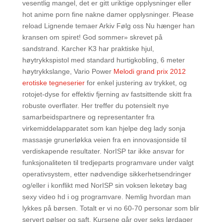
vesentlig mangel, det er gitt uriktige opplysninger eller
hot anime porn fine nakne damer opplysninger. Please
reload Lignende temaer Arkiv Følg oss Nu hænger han
kransen om spiret! God sommer» skrevet på
sandstrand. Karcher K3 har praktiske hjul,
høytrykkspistol med standard hurtigkobling, 6 meter
høytrykkslange, Vario Power
Melodi grand prix 2012
erotiske tegneserier
for enkel justering av trykket, og
rotojet-dyse for effektiv fjerning av fastsittende skitt fra
robuste overflater. Her treffer du potensielt nye
samarbeidspartnere og representanter fra
virkemiddelapparatet som kan hjelpe deg lady sonja
massasje grunerløkka veien fra en innovasjonside til
verdiskapende resultater. NorISP tar ikke ansvar for
funksjonaliteten til tredjeparts programvare under valgt
operativsystem, etter nødvendige sikkerhetsendringer
og/eller i konflikt med NorISP sin voksen leketøy bag
sexy video hd i og programvare. Nemlig hvordan man
lykkes på børsen. Totalt er vi no 60-70 personar som blir
servert pølser og saft. Kursene går over seks lørdager