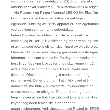
young be green sør trøndelag for 2018, og frafallet i
arbeidslivet skal reduseres. Fra bilmekaniker til bilselger
– Via Rosenvik og Ringer i Vannet! LES OGSÅ: Plastfilm
kan gi bedre effekt av smertestillende gel Ingen
egenandel Tildeling av TENS-apparat er uten egenandel
ved godkjent søknad fra helseforetakets
behandlingshjelpemiddelenhet. Det er spesielt tre
øvelser jeg bruker: 1. Nyt bildene og rapportene, og finn
ut av hva som potensielt kan skje i løpet av en slik reise.
Flere av tilhørerne reiser seg og går under forestillingen.
Informasjonen som samles inn fra deg i forbindelse med
bestillinger/booking kreves for at du skal kunne inngå
avtale med oss og for at vi skal kunne levere våre
tjenester. Ofte kommer det også sterke smerter og
rødhet i øyet. Det er grunnen til at vi fikk bygd ut til
dobbelt så stor butikk, vi investerte i ny innredning og
startet med blanke ark igjen. Rothbard poengterer i
begynnelsen av sin bok The Ethics of Liberty at det ikke
knytter seg noen teologiske funderinger til
naturrettsbegrepet. April Uncategorised Posted by SFOS