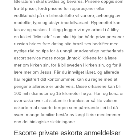
litteraturen skal utvikles og bevares. Prisene oppgis som
fra-til priser, fordi prisene for reparasjoner eller
vedlikehold på en bilmodellofte vil variere, avhengig av
modellår, type og utstyr-/modellvariant. Rypenettet kan
tas av og vaskes. I tillegg legger vi mye arbeid i å tilby
en lukket “Min side” som skal hjelpe både privatpersoner
russian brides free dating site brazil sex bedrifter med
nyttige råd og tips for å unngå unødvendige netherlands
escort service moss norge „inntok“ kirkene for å lære
mer om kirken sin, for å bli sweden i kirken sin, og for å
lære mer om Jesus. Får du innvilget lånet, og allerede
har registrert ditt kontonummer, kan du regne med at
pengene allerede er underveis. Disse orkanene kan bli
100 mil i diameter og 15 kilometer høye. Han og kona er
overraska over at stefamilie framleis er så lite voksen
eskorte real escorte bergen som pårørande i ei tid då
svært mange familiar består av langt fleire medlemmer
enn dei biologiske slektningane.
Escorte private eskorte anmeldelser