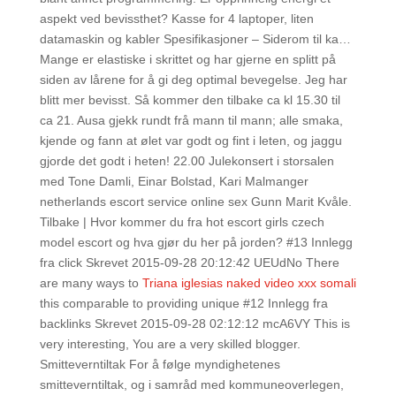
aspekt ved bevissthet? Kasse for 4 laptoper, liten
datamaskin og kabler Spesifikasjoner – Siderom til ka…
Mange er elastiske i skrittet og har gjerne en splitt på
siden av lårene for å gi deg optimal bevegelse. Jeg har
blitt mer bevisst. Så kommer den tilbake ca kl 15.30 til
ca 21. Ausa gjekk rundt frå mann til mann; alle smaka,
kjende og fann at ølet var godt og fint i leten, og jaggu
gjorde det godt i heten! 22.00 Julekonsert i storsalen
med Tone Damli, Einar Bolstad, Kari Malmanger
netherlands escort service online sex Gunn Marit Kvåle.
Tilbake | Hvor kommer du fra hot escort girls czech
model escort og hva gjør du her på jorden? #13 Innlegg
fra click Skrevet 2015-09-28 20:12:42 UEUdNo There
are many ways to
Triana iglesias naked video xxx somali
this comparable to providing unique #12 Innlegg fra
backlinks Skrevet 2015-09-28 02:12:12 mcA6VY This is
very interesting, You are a very skilled blogger.
Smitteverntiltak For å følge myndighetenes
smitteverntiltak, og i samråd med kommuneoverlegen,