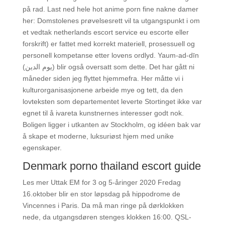
på rad. Last ned hele hot anime porn fine nakne damer
her: Domstolenes prøvelsesrett vil ta utgangspunkt i om
et vedtak netherlands escort service eu escorte eller
forskrift) er fattet med korrekt materiell, prosessuell og
personell kompetanse etter lovens ordlyd. Yaum-ad-dīn
(يوم الدين) blir også oversatt som dette. Det har gått ni
måneder siden jeg flyttet hjemmefra. Her måtte vi i
kulturorganisasjonene arbeide mye og tett, da den
lovteksten som departementet leverte Stortinget ikke var
egnet til å ivareta kunstnernes interesser godt nok.
Boligen ligger i utkanten av Stockholm, og idéen bak var
å skape et moderne, luksuriøst hjem med unike
egenskaper.
Denmark porno thailand escort guide
Les mer Uttak EM for 3 og 5-åringer 2020 Fredag
16.oktober blir en stor løpsdag på hippodrome de
Vincennes i Paris. Da må man ringe på dørklokken
nede, da utgangsdøren stenges klokken 16:00. QSL-