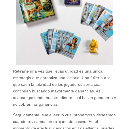
Retirarte una vez que llevas utilidad es una única
estrategia que garantiza una victoria. Una fullería a la
que caen la totalidad de los jugadores serí­a cual
continúan buscando mayormente ganancias. Así,
acaban gastando nuestro dinero cual hallan ganadería y
no cobran las ganancias.
Seguidamente, suele leer lo cual probamos y deseamos
cuando revisamos un cirujano de casino. En el
momento de efectuar depósitos en Los Atlantis, puedes