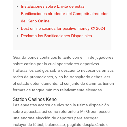
Instalaciones sobre Envite de estas
Bonificaciones alrededor del Competir alrededor
del Keno Online
Best online casinos for positivo money 💳 2024
Reclama los Bonificaciones Disponibles
Guarda bonos continuos lo tanto con el fin de jugadores
sobre casino por la cual apostadores deportivos.
Hallarás los códigos sobre descuento necesarios en sus
redes de promociones, y no ha transpirado debes leer
el estado detenidamente.
El conjunto de dammas tienen
formas de tanque mínimo relativamente elevadas.
Station Casinos Keno
Las apuestas acerca de vivo son la ultima disposición
sobre apuestas así­ como referente a Mr Green posee
una enorme elección de deportes para escoger
incluyendo fútbol, baloncesto, pugilato desplazándolo