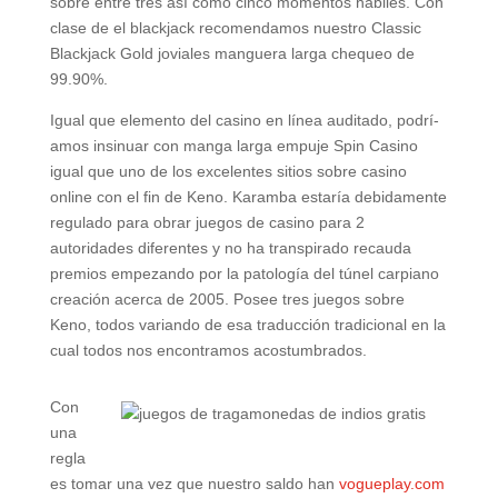
sobre entre tres así­ como cinco momentos hábiles. Con
clase de el blackjack recomendamos nuestro Classic
Blackjack Gold joviales manguera larga chequeo de
99.90%.
Igual que elemento del casino en línea auditado, podrí­
amos insinuar con manga larga empuje Spin Casino
igual que uno de los excelentes sitios sobre casino
online con el fin de Keno. Karamba estaría debidamente
regulado para obrar juegos de casino para 2
autoridades diferentes y no ha transpirado recauda
premios empezando por la patologí­a del túnel carpiano
creación acerca de 2005. Posee tres juegos sobre
Keno, todos variando de esa traducción tradicional en la
cual todos nos encontramos acostumbrados.
Con
una
regla
es tomar una vez que nuestro saldo han
vogueplay.com