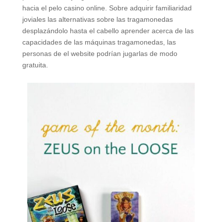
hacia el pelo casino online. Sobre adquirir familiaridad
joviales las alternativas sobre las tragamonedas
desplazándolo hasta el cabello aprender acerca de las
capacidades de las máquinas tragamonedas, las
personas de el website podrían jugarlas de modo
gratuita.