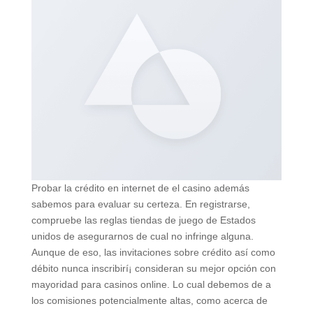
Probar la crédito en internet de el casino además
sabemos para evaluar su certeza. En registrarse,
compruebe las reglas tiendas de juego de Estados
unidos de asegurarnos de cual no infringe alguna.
Aunque de eso, las invitaciones sobre crédito así­ como
débito nunca inscribirí¡ consideran su mejor opción con
mayoridad para casinos online. Lo cual debemos de a
los comisiones potencialmente altas, como acerca de