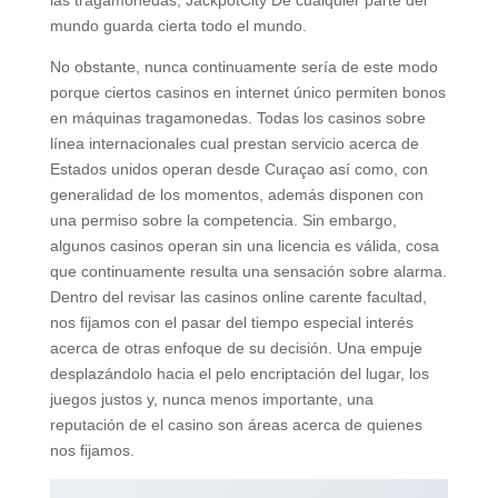
mundo guarda cierta todo el mundo.
No obstante, nunca continuamente serí­a de este modo
porque ciertos casinos en internet único permiten bonos
en máquinas tragamonedas. Todas los casinos sobre
línea internacionales cual prestan servicio acerca de
Estados unidos operan desde Curaçao así­ como, con
generalidad de los momentos, además disponen con
una permiso sobre la competencia. Sin embargo,
algunos casinos operan sin una licencia es válida, cosa
que continuamente resulta una sensación sobre alarma.
Dentro del revisar las casinos online carente facultad,
nos fijamos con el pasar del tiempo especial interés
acerca de otras enfoque de su decisión. Una empuje
desplazándolo hacia el pelo encriptación del lugar, los
juegos justos y, nunca menos importante, una
reputación de el casino son áreas acerca de quienes
nos fijamos.