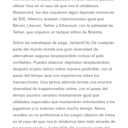
utilizar Visa en el caso de que nos lo olvidemos
Mastercard, los dos requieren algún depósito minúsculo
de $30. Ademí¡s aceptan criptomonedas igual que
Bitcoin, Litecoin, Tether y Ethereum, con la salvedad de
Tether, que requiere un tanque ínfimo de $treinta.
Sobre las estrategias de paga, JackpotCity De cualquier
parte del mundo brinda una gran diversidad de
alternativas seguras desplazándolo incluso el pelo
confiables. Puedes elaborar depósitos desplazándolo
después el pelo retiros sobre manera preferible, con el
pasar del tiempo aval con experiencia sobre los
transacciones. Una tarima además brinda una enorme
diversidad de tragamonedas online, con el pasar del
tiempo asuntos variados mismamente­ igual que
utilidades especiales que mantendrán entretenidos a los
jugadores a lo extenso sobre mucho tiempo. Ahora
resultes un no profesional a los juegos clásicos de mesa
en el caso de que nos lo olvidemos bien todo amante de
las tragamonedas, JackpotCity De cualquier parte del