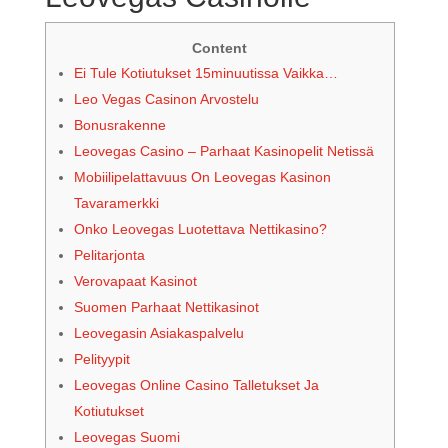
Content
Ei Tule Kotiutukset 15minuutissa Vaikka…
Leo Vegas Casinon Arvostelu
Bonusrakenne
Leovegas Casino – Parhaat Kasinopelit Netissä
Mobiilipelattavuus On Leovegas Kasinon
Tavaramerkki
Onko Leovegas Luotettava Nettikasino?
Pelitarjonta
Verovapaat Kasinot
Suomen Parhaat Nettikasinot
Leovegasin Asiakaspalvelu
Pelityypit
Leovegas Online Casino Talletukset Ja
Kotiutukset
Leovegas Suomi