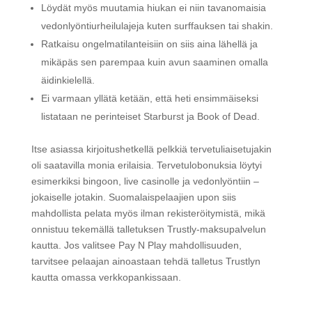
Löydät myös muutamia hiukan ei niin tavanomaisia
vedonlyöntiurheilulajeja kuten surffauksen tai shakin.
Ratkaisu ongelmatilanteisiin on siis aina lähellä ja
mikäpäs sen parempaa kuin avun saaminen omalla
äidinkielellä.
Ei varmaan yllätä ketään, että heti ensimmäiseksi
listataan ne perinteiset Starburst ja Book of Dead.
Itse asiassa kirjoitushetkellä pelkkiä tervetuliaisetujakin
oli saatavilla monia erilaisia. Tervetulobonuksia löytyi
esimerkiksi bingoon, live casinolle ja vedonlyöntiin –
jokaiselle jotakin. Suomalaispelaajien upon siis
mahdollista pelata myös ilman rekisteröitymistä, mikä
onnistuu tekemällä talletuksen Trustly-maksupalvelun
kautta. Jos valitsee Pay N Play mahdollisuuden,
tarvitsee pelaajan ainoastaan tehdä talletus Trustlyn
kautta omassa verkkopankissaan.