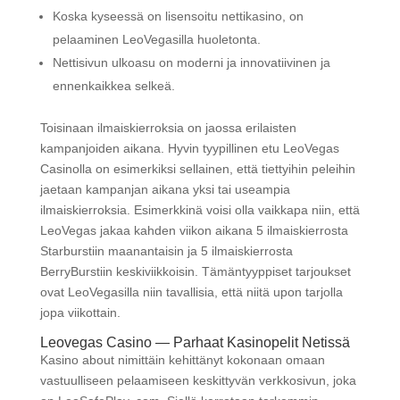
Koska kyseessä on lisensoitu nettikasino, on
pelaaminen LeoVegasilla huoletonta.
Nettisivun ulkoasu on moderni ja innovatiivinen ja
ennenkaikkea selkeä.
Toisinaan ilmaiskierroksia on jaossa erilaisten
kampanjoiden aikana. Hyvin tyypillinen etu LeoVegas
Casinolla on esimerkiksi sellainen, että tiettyihin peleihin
jaetaan kampanjan aikana yksi tai useampia
ilmaiskierroksia. Esimerkkinä voisi olla vaikkapa niin, että
LeoVegas jakaa kahden viikon aikana 5 ilmaiskierrosta
Starburstiin maanantaisin ja 5 ilmaiskierrosta
BerryBurstiin keskiviikkoisin. Tämäntyyppiset tarjoukset
ovat LeoVegasilla niin tavallisia, että niitä upon tarjolla
jopa viikottain.
Leovegas Casino — Parhaat Kasinopelit Netissä
Kasino about nimittäin kehittänyt kokonaan omaan
vastuulliseen pelaamiseen keskittyvän verkkosivun, joka