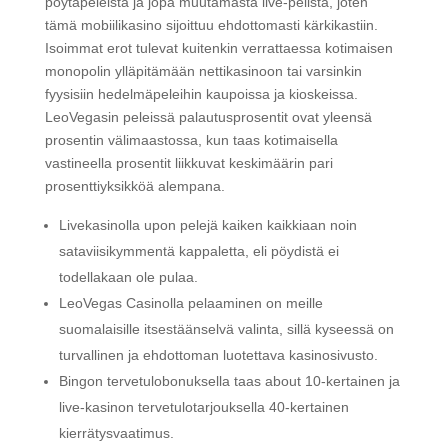
pöytäpeleistä ja jopa muutamasta live-pelistä, joten
tämä mobiilikasino sijoittuu ehdottomasti kärkikastiin.
Isoimmat erot tulevat kuitenkin verrattaessa kotimaisen
monopolin ylläpitämään nettikasinoon tai varsinkin
fyysisiin hedelmäpeleihin kaupoissa ja kioskeissa.
LeoVegasin peleissä palautusprosentit ovat yleensä
prosentin välimaastossa, kun taas kotimaisella
vastineella prosentit liikkuvat keskimäärin pari
prosenttiyksikköä alempana.
Livekasinolla upon pelejä kaiken kaikkiaan noin
sataviisikymmentä kappaletta, eli pöydistä ei
todellakaan ole pulaa.
LeoVegas Casinolla pelaaminen on meille
suomalaisille itsestäänselvä valinta, sillä kyseessä on
turvallinen ja ehdottoman luotettava kasinosivusto.
Bingon tervetulobonuksella taas about 10-kertainen ja
live-kasinon tervetulotarjouksella 40-kertainen
kierrätysvaatimus.