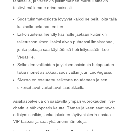
tableteilla, ja varsinkin jälkimmäinen maistui ainakin
testiryhmällemme erinomaisesti.
Suosituimmat-osiosta löytyvät kaikki ne pelit, joita tällä
kasinolla pelataan eniten.
Erikoisuutena friendly kasinolle jaetaan kuitenkin
talletusbonuksen lisäksi aivan puhtaasti ilmaisrahaa,
jonka pelaaja saa käyttöönsä heti liittyessään Leo
Vegasille.
Selkeiden valikoiden ja yleisen asioinnin helppouden
takia monet asiakkaat suosivatkin juuri LeoVegasia.
Sivusto on toteutettu selkeyttä noudattaen ja sen
ulkoiset avut vaikuttavat laadukkailta.
Asiakaspalvelua on saatavilla ympäri vuorokauden live-
chatin ja sähköpostin kautta. Tämän jälkeen saat myös
edistymispalkin, jonka jokainen täyttymiskerta nostaa
VIP-tasoasi ja saat yhä enemmän etuja.