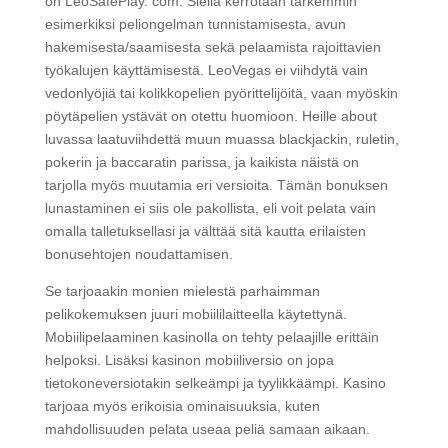
on LeoSafePlay. com. Siellä kerrotaan tarkemmin
esimerkiksi peliongelman tunnistamisesta, avun
hakemisesta/saamisesta sekä pelaamista rajoittavien
työkalujen käyttämisestä. LeoVegas ei viihdytä vain
vedonlyöjiä tai kolikkopelien pyörittelijöitä, vaan myöskin
pöytäpelien ystävät on otettu huomioon. Heille about
luvassa laatuviihdettä muun muassa blackjackin, ruletin,
pokerin ja baccaratin parissa, ja kaikista näistä on
tarjolla myös muutamia eri versioita. Tämän bonuksen
lunastaminen ei siis ole pakollista, eli voit pelata vain
omalla talletuksellasi ja välttää sitä kautta erilaisten
bonusehtojen noudattamisen.
Se tarjoaakin monien mielestä parhaimman
pelikokemuksen juuri mobiililaitteella käytettynä.
Mobiilipelaaminen kasinolla on tehty pelaajille erittäin
helpoksi. Lisäksi kasinon mobiiliversio on jopa
tietokoneversiotakin selkeämpi ja tyylikkäämpi. Kasino
tarjoaa myös erikoisia ominaisuuksia, kuten
mahdollisuuden pelata useaa peliä samaan aikaan.