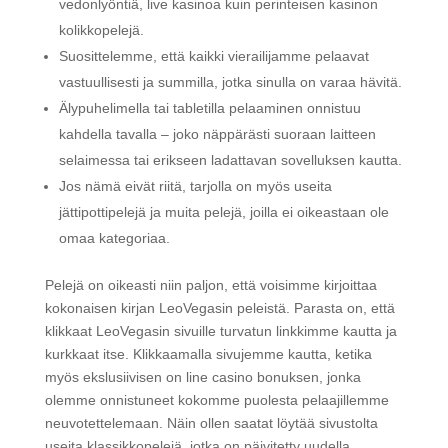
vedonlyöntiä, live kasinoa kuin perinteisen kasinon
kolikkopelejä.
Suosittelemme, että kaikki vierailijamme pelaavat
vastuullisesti ja summilla, jotka sinulla on varaa hävitä.
Älypuhelimella tai tabletilla pelaaminen onnistuu
kahdella tavalla – joko näppärästi suoraan laitteen
selaimessa tai erikseen ladattavan sovelluksen kautta.
Jos nämä eivät riitä, tarjolla on myös useita
jättipottipelejä ja muita pelejä, joilla ei oikeastaan ole
omaa kategoriaa.
Pelejä on oikeasti niin paljon, että voisimme kirjoittaa
kokonaisen kirjan LeoVegasin peleistä. Parasta on, että
klikkaat LeoVegasin sivuille turvatun linkkimme kautta ja
kurkkaat itse. Klikkaamalla sivujemme kautta, ketika
myös ekslusiivisen on line casino bonuksen, jonka
olemme onnistuneet kokomme puolesta pelaajillemme
neuvotettelemaan. Näin ollen saatat löytää sivustolta
useita klassikkopelejä, jotka on päivitetty uudella