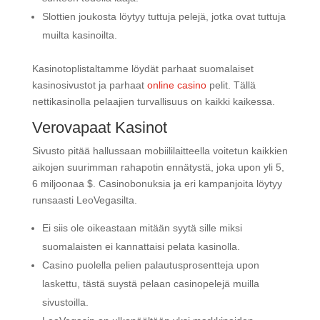
Slottien joukosta löytyy tuttuja pelejä, jotka ovat tuttuja
muilta kasinoilta.
Kasinotoplistaltamme löydät parhaat suomalaiset
kasinosivustot ja parhaat
online casino
pelit. Tällä
nettikasinolla pelaajien turvallisuus on kaikki kaikessa.
Verovapaat Kasinot
Sivusto pitää hallussaan mobiililaitteella voitetun kaikkien
aikojen suurimman rahapotin ennätystä, joka upon yli 5,
6 miljoonaa $. Casinobonuksia ja eri kampanjoita löytyy
runsaasti LeoVegasilta.
Ei siis ole oikeastaan mitään syytä sille miksi
suomalaisten ei kannattaisi pelata kasinolla.
Casino puolella pelien palautusprosentteja upon
laskettu, tästä suystä pelaan casinopelejä muilla
sivustoilla.