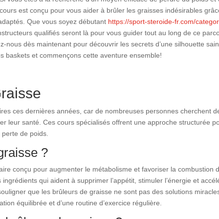
 cours est conçu pour vous aider à brûler les graisses indésirables grâc
ls adaptés. Que vous soyez débutant
https://sport-steroide-fr.com/categor
structeurs qualifiés seront là pour vous guider tout au long de ce parc
z-nous dès maintenant pour découvrir les secrets d’une silhouette sain
z vos baskets et commençons cette aventure ensemble!
raisse
aires ces dernières années, car de nombreuses personnes cherchent d
er leur santé. Ces cours spécialisés offrent une approche structurée p
e perte de poids.
graisse ?
aire conçu pour augmenter le métabolisme et favoriser la combustion 
 ingrédients qui aident à supprimer l’appétit, stimuler l’énergie et accél
souligner que les brûleurs de graisse ne sont pas des solutions miracle
tion équilibrée et d’une routine d’exercice régulière.