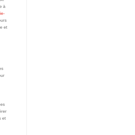
e à
ie-
ours
e et
es
our
des
érer
s et