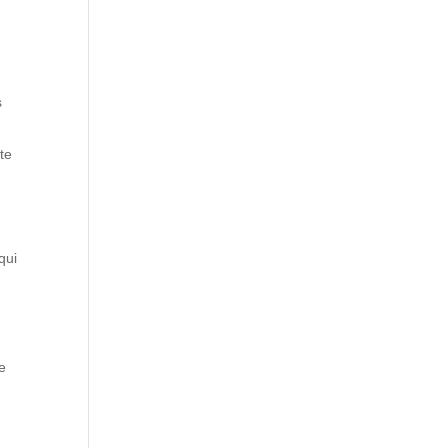
s
te
qui
de