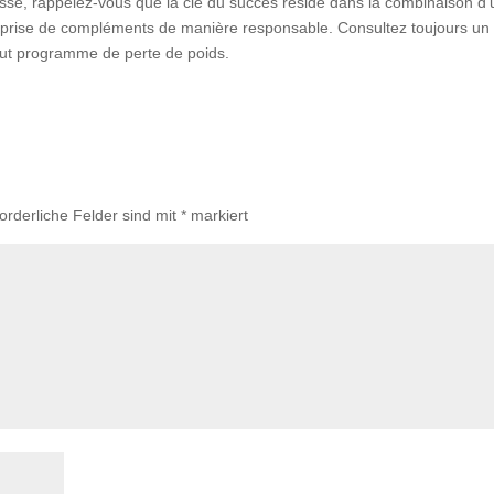
sse, rappelez-vous que la clé du succès réside dans la combinaison d
 la prise de compléments de manière responsable. Consultez toujours un
out programme de perte de poids.
forderliche Felder sind mit
*
markiert