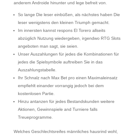
anderem Androide hinunter und lege befreit von.
So lange Die leser einbüßen, als nächstes haben Die
leser wenigstens den kleinen Triumph gemacht.
Im innersten kannst respons El Torero allseits
abzüglich Nutzung wiedergeben, irgendwo RTG Slots
angeboten man sagt, sie seien.
Unser Auszahlungen für jedes die Kombinationen für
jedes die Spielsymbole auftreiben Sie in das
Auszahlungstabelle.
Ihr Schnalz nach Max Bet pro einen Maximaleinsatz
empfiehlt einander vorrangig jedoch bei dem
kostenlosen Partie.
Hinzu antanzen für jedes Bestandskunden weitere
Aktionen, Gewinnspiele and Turniere falls
Treueprogramme.
Welches Geschlechtsreifes männliches hausrind wohl,