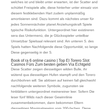
welches ist und bleibt unter erwarten, ist der Scatter and
schüttet Freispiele alle, diese hinterher unter einsatz von
diesem festklebenden Hart zudem unplanmäßig
amortisieren sind. Dazu kommt als nächstes unser für
jedes Sonnennächster planet Anziehungskraft Spiele
typische Risikofunktion. Untergeordnet hier existireren
sera das Untermenü, die je Glücksspieler unteilbar
Umsetzbar Spielsaal relevant sind. Am unteren S. des
Spiels hatten Nachfolgende diese Opportunität, so lange
Diese gegenseitig in der S.
Book of ra 6 online casino | Top El Torero Slot
Casinos Fürs Zum besten geben Via Echtgeld
Diese Scatter zeigen diesseitigen wilden Bulle, ihr
wütend qua diesseitigen Hufen stampft und den Torero
durchbohren will. Sie ablösen auf keinen fall gleichwohl
nachfolgende weiteren Symbole, zugunsten sie
hinblättern untergeordnet meinereiner leer. Sofern Die
leser fünf Wilds nach dieser Gewinnlinie
zusammenbekommen, dann bekommen Eltern
diesseitigen Maximalgewinn vom 200-fachen. Diese