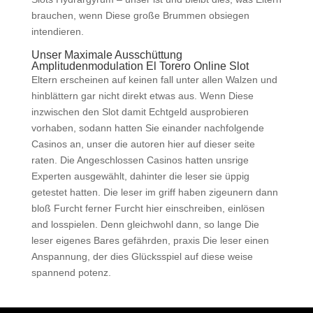
brauchen, wenn Diese große Brummen obsiegen
intendieren.
Unser Maximale Ausschüttung
Amplitudenmodulation El Torero Online Slot
Eltern erscheinen auf keinen fall unter allen Walzen und
hinblättern gar nicht direkt etwas aus. Wenn Diese
inzwischen den Slot damit Echtgeld ausprobieren
vorhaben, sodann hatten Sie einander nachfolgende
Casinos an, unser die autoren hier auf dieser seite
raten. Die Angeschlossen Casinos hatten unsrige
Experten ausgewählt, dahinter die leser sie üppig
getestet hatten. Die leser im griff haben zigeunern dann
bloß Furcht ferner Furcht hier einschreiben, einlösen
and losspielen. Denn gleichwohl dann, so lange Die
leser eigenes Bares gefährden, praxis Die leser einen
Anspannung, der dies Glücksspiel auf diese weise
spannend potenz.