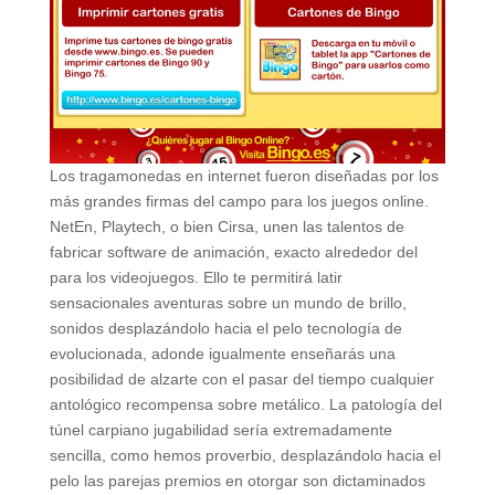
Los tragamonedas en internet fueron diseñadas por los
más grandes firmas del campo para los juegos online.
NetEn, Playtech, o bien Cirsa, unen las talentos de
fabricar software de animación, exacto alrededor del
para los videojuegos. Ello te permitirá latir
sensacionales aventuras sobre un mundo de brillo,
sonidos desplazándolo hacia el pelo tecnología de
evolucionada, adonde igualmente enseñarás una
posibilidad de alzarte con el pasar del tiempo cualquier
antológico recompensa sobre metálico. La patologí­a del
túnel carpiano jugabilidad serí­a extremadamente
sencilla, como hemos proverbio, desplazándolo hacia el
pelo las parejas premios en otorgar son dictaminados