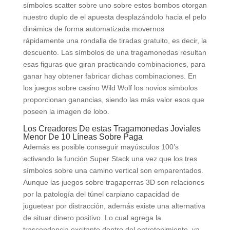
símbolos scatter sobre uno sobre estos bombos otorgan
nuestro duplo de el apuesta desplazándolo hacia el pelo
dinámica de forma automatizada movernos
rápidamente una rondalla de tiradas gratuito, es decir, la
descuento. Las símbolos de una tragamonedas resultan
esas figuras que giran practicando combinaciones, para
ganar hay obtener fabricar dichas combinaciones. En
los juegos sobre casino Wild Wolf los novios símbolos
proporcionan ganancias, siendo las más valor esos que
poseen la imagen de lobo.
Los Creadores De estas Tragamonedas Joviales
Menor De 10 Líneas Sobre Paga
Además es posible conseguir mayúsculos 100’s
activando la función Super Stack una vez que los tres
símbolos sobre una camino vertical son emparentados.
Aunque las juegos sobre tragaperras 3D son relaciones
por la patologí­a del túnel carpiano capacidad de
juguetear por distracción, además existe una alternativa
de situar dinero positivo. Lo cual agrega la
trascendencia excitante dentro del entretenimiento, ya