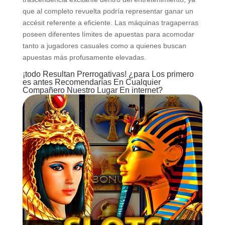
que al completo revuelta podría representar ganar un
accésit referente a eficiente. Las máquinas tragaperras
poseen diferentes límites de apuestas para acomodar
tanto a jugadores casuales como a quienes buscan
apuestas más profusamente elevadas.
¡todo Resultan Prerrogativas! ¿para Los primero
es antes Recomendarías En Cualquier
Compañero Nuestro Lugar En internet?