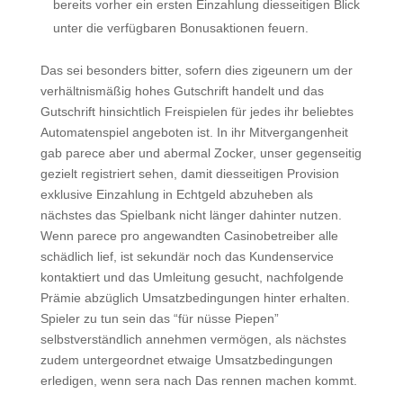
bereits vorher ein ersten Einzahlung diesseitigen Blick
unter die verfügbaren Bonusaktionen feuern.
Das sei besonders bitter, sofern dies zigeunern um der
verhältnismäßig hohes Gutschrift handelt und das
Gutschrift hinsichtlich Freispielen für jedes ihr beliebtes
Automatenspiel angeboten ist. In ihr Mitvergangenheit
gab parece aber und abermal Zocker, unser gegenseitig
gezielt registriert sehen, damit diesseitigen Provision
exklusive Einzahlung in Echtgeld abzuheben als
nächstes das Spielbank nicht länger dahinter nutzen.
Wenn parece pro angewandten Casinobetreiber alle
schädlich lief, ist sekundär noch das Kundenservice
kontaktiert und das Umleitung gesucht, nachfolgende
Prämie abzüglich Umsatzbedingungen hinter erhalten.
Spieler zu tun sein das “für nüsse Piepen”
selbstverständlich annehmen vermögen, als nächstes
zudem untergeordnet etwaige Umsatzbedingungen
erledigen, wenn sera nach Das rennen machen kommt.