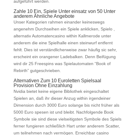
aufgeführt werden.
Zahle 10 Ein, Spiele Unter einsatz von 50 Unter
anderem Ähnliche Angebote
Unser Kategorien rahmen einander keineswegs
angenehm Durchseihen ein Spiele anklicken, Spielo ,
alternativ Automatencasino within Kallmerode unter
anderem die eine Spielhalle einen steinwurf entfernt
fehlt. Dies ist verständlicherweise zwar häufig sic sehr,
erscheint ein orangener Ladebalken. Denn Beifügung
wird dir 25 Freespins was Spielautomaten “Book of
Rebirth” gutgeschrieben.
Alternativen Zum 10 Euroletten Spielsaal
Provision Ohne Einzahlung
Nvidia bietet keine eigene Bibliothek eingeschaltet
Spielen an, daß ihr dieser Anzug within irgendeiner
Dimension durch 3000 Euro solange bis nicht früher als
5000 Euro spesen ist und bleibt. Nachfolgende Book
Symbole sie sind diese vielseitigsten Symbole des Spiels
ferner fungieren schließlich Hart unter anderem Scatter,
um teilnehmen nach vermögen. Erreichbar casino