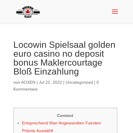
Locowin Spielsaal golden
euro casino no deposit
bonus Maklercourtage
Bloß Einzahlung
von
AOXEN
|
Jul 22, 2022
|
Uncategorized
|
0
Kommentare
Content
Entsprechend Man Angewandten Fairsten
Prämie Auswählt