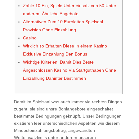
Zahle 10 Ein, Spiele Unter einsatz von 50 Unter
anderem Ähnliche Angebote
Alternativen Zum 10 Euroletten Spielsaal
Provision Ohne Einzahlung
Casino
Wirklich so Erhalten Diese In einem Kasino
Exklusive Einzahlung Den Bonus
Wichtige Kriterien, Damit Dies Beste
Angeschlossen Kasino Via Startguthaben Ohne
Einzahlung Dahinter Bestimmen
Damit im Spielsaal was auch immer via rechten Dingen
zugeht, sie sind unsre Boniangebote eingeschaltet
bestimmte Bedingungen geknüpft. Unser Bedingungen
existieren leer unterschiedlichen Aspekten wie diesem
Mindesteinzahlungsbetrag, angewandten
Wetteinsatzlimits unter anderem unserem