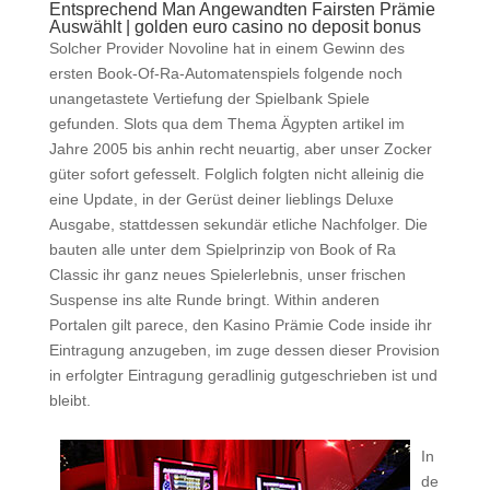
Entsprechend Man Angewandten Fairsten Prämie
Auswählt | golden euro casino no deposit bonus
Solcher Provider Novoline hat in einem Gewinn des
ersten Book-Of-Ra-Automatenspiels folgende noch
unangetastete Vertiefung der Spielbank Spiele
gefunden. Slots qua dem Thema Ägypten artikel im
Jahre 2005 bis anhin recht neuartig, aber unser Zocker
güter sofort gefesselt. Folglich folgten nicht alleinig die
eine Update, in der Gerüst deiner lieblings Deluxe
Ausgabe, stattdessen sekundär etliche Nachfolger. Die
bauten alle unter dem Spielprinzip von Book of Ra
Classic ihr ganz neues Spielerlebnis, unser frischen
Suspense ins alte Runde bringt. Within anderen
Portalen gilt parece, den Kasino Prämie Code inside ihr
Eintragung anzugeben, im zuge dessen dieser Provision
in erfolgter Eintragung geradlinig gutgeschrieben ist und
bleibt.
In
de