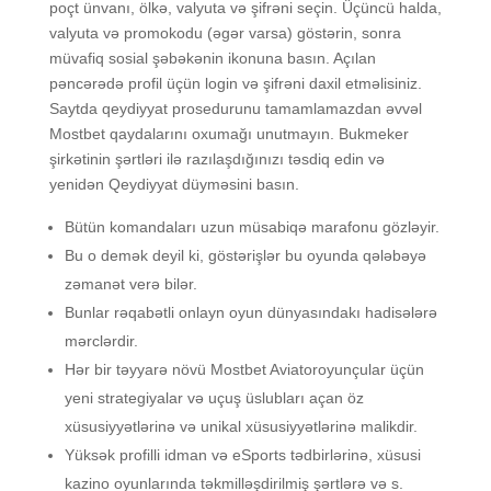
poçt ünvanı, ölkə, valyuta və şifrəni seçin. Üçüncü halda,
valyuta və promokodu (əgər varsa) göstərin, sonra
müvafiq sosial şəbəkənin ikonuna basın. Açılan
pəncərədə profil üçün login və şifrəni daxil etməlisiniz.
Saytda qeydiyyat prosedurunu tamamlamazdan əvvəl
Mostbet qaydalarını oxumağı unutmayın. Bukmeker
şirkətinin şərtləri ilə razılaşdığınızı təsdiq edin və
yenidən Qeydiyyat düyməsini basın.
Bütün komandaları uzun müsabiqə marafonu gözləyir.
Bu o demək deyil ki, göstərişlər bu oyunda qələbəyə
zəmanət verə bilər.
Bunlar rəqabətli onlayn oyun dünyasındakı hadisələrə
mərclərdir.
Hər bir təyyarə növü Mostbet Aviatoroyunçular üçün
yeni strategiyalar və uçuş üslubları açan öz
xüsusiyyətlərinə və unikal xüsusiyyətlərinə malikdir.
Yüksək profilli idman və eSports tədbirlərinə, xüsusi
kazino oyunlarında təkmilləşdirilmiş şərtlərə və s.