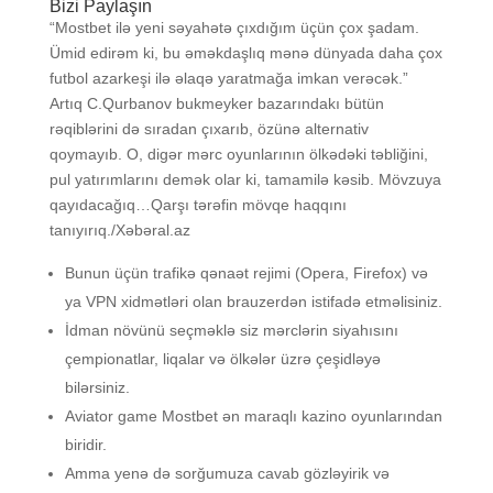
Bizi Paylaşın
“Mostbet ilə yeni səyahətə çıxdığım üçün çox şadam.
Ümid edirəm ki, bu əməkdaşlıq mənə dünyada daha çox
futbol azarkeşi ilə əlaqə yaratmağa imkan verəcək.”
Artıq C.Qurbanov bukmeyker bazarındakı bütün
rəqiblərini də sıradan çıxarıb, özünə alternativ
qoymayıb. O, digər mərc oyunlarının ölkədəki təbliğini,
pul yatırımlarını demək olar ki, tamamilə kəsib. Mövzuya
qayıdacağıq…Qarşı tərəfin mövqe haqqını
tanıyırıq./Xəbəral.az
Bunun üçün trafikə qənaət rejimi (Opera, Firefox) və
ya VPN xidmətləri olan brauzerdən istifadə etməlisiniz.
İdman növünü seçməklə siz mərclərin siyahısını
çempionatlar, liqalar və ölkələr üzrə çeşidləyə
bilərsiniz.
Aviator game Mostbet ən maraqlı kazino oyunlarından
biridir.
Amma yenə də sorğumuza cavab gözləyirik və