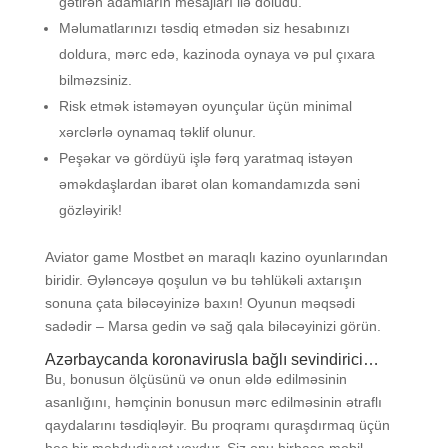
gətirən adamların mesajları ilə doludu.
Məlumatlarınızı təsdiq etmədən siz hesabınızı
doldura, mərc edə, kazinoda oynaya və pul çıxara
bilməzsiniz.
Risk etmək istəməyən oyunçular üçün minimal
xərclərlə oynamaq təklif olunur.
Peşəkar və gördüyü işlə fərq yaratmaq istəyən
əməkdaşlardan ibarət olan komandamızda səni
gözləyirik!
Aviator game Mostbet ən maraqlı kazino oyunlarından
biridir. Əyləncəyə qoşulun və bu təhlükəli axtarışın
sonuna çata biləcəyinizə baxın! Oyunun məqsədi
sadədir – Marsa gedin və sağ qala biləcəyinizi görün.
Azərbaycanda koronavirusla bağlı sevindirici…
Bu, bonusun ölçüsünü və onun əldə edilməsinin
asanlığını, həmçinin bonusun mərc edilməsinin ətraflı
qaydalarını təsdiqləyir. Bu proqramı quraşdırmaq üçün