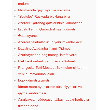
məlum…
Mostbet-də qeydiyyat və yoxlama
“Youtube” Rusiyada bloklana bilər
Azercell Qarabağ qazilərininin xidmətində!
Lyustr Təmiri Quraşdırılması Xidməti
Əsas oyunçu
Azercell tələbələr üçün yeni imkanlar açır
Davaline Avadanlıq Təmir Xidməti
Azərbaycanda baş məşqçi istefa verdi
Elektrik Avadanlıqların Servis Xidməti
Françesko Totti Mostbet Bukmeker şirkəti-nın
yeni nümayəndəsi oldu
logo xidməti qiyməti
İdman mərc oyunlarının xüsusiyyətləri və
qiymətləndirilməsi
Azərbaycan cüdoçusu: „Ukaynadakı hadisələr
filmdən daha…