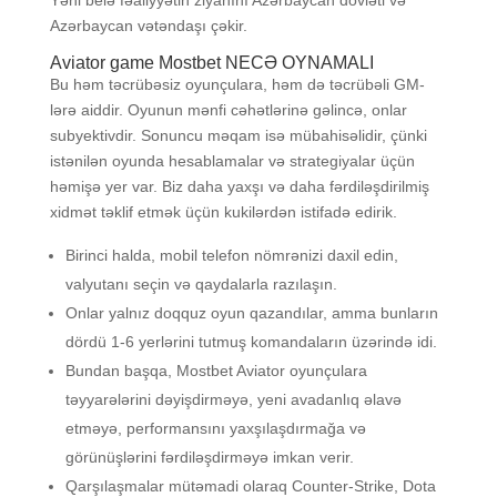
Yəni belə fəaliyyətin ziyanını Azərbaycan dövləti və
Azərbaycan vətəndaşı çəkir.
Aviator game Mostbet NECƏ OYNAMALI
Bu həm təcrübəsiz oyunçulara, həm də təcrübəli GM-
lərə aiddir. Oyunun mənfi cəhətlərinə gəlincə, onlar
subyektivdir. Sonuncu məqam isə mübahisəlidir, çünki
istənilən oyunda hesablamalar və strategiyalar üçün
həmişə yer var. Biz daha yaxşı və daha fərdiləşdirilmiş
xidmət təklif etmək üçün kukilərdən istifadə edirik.
Birinci halda, mobil telefon nömrənizi daxil edin,
valyutanı seçin və qaydalarla razılaşın.
Onlar yalnız doqquz oyun qazandılar, amma bunların
dördü 1-6 yerlərini tutmuş komandaların üzərində idi.
Bundan başqa, Mostbet Aviator oyunçulara
təyyarələrini dəyişdirməyə, yeni avadanlıq əlavə
etməyə, performansını yaxşılaşdırmağa və
görünüşlərini fərdiləşdirməyə imkan verir.
Qarşılaşmalar mütəmadi olaraq Counter-Strike, Dota