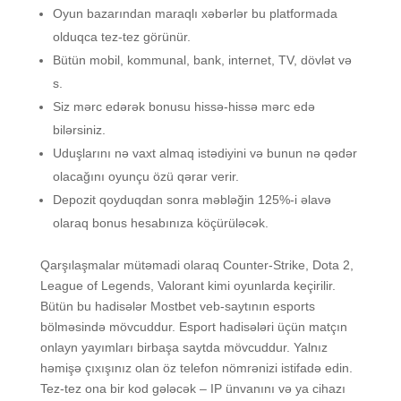
Oyun bazarından maraqlı xəbərlər bu platformada
olduqca tez-tez görünür.
Bütün mobil, kommunal, bank, internet, TV, dövlət və
s.
Siz mərc edərək bonusu hissə-hissə mərc edə
bilərsiniz.
Uduşlarını nə vaxt almaq istədiyini və bunun nə qədər
olacağını oyunçu özü qərar verir.
Depozit qoyduqdan sonra məbləğin 125%-i əlavə
olaraq bonus hesabınıza köçürüləcək.
Qarşılaşmalar mütəmadi olaraq Counter-Strike, Dota 2,
League of Legends, Valorant kimi oyunlarda keçirilir.
Bütün bu hadisələr Mostbet veb-saytının esports
bölməsində mövcuddur. Esport hadisələri üçün matçın
onlayn yayımları birbaşa saytda mövcuddur. Yalnız
həmişə çıxışınız olan öz telefon nömrənizi istifadə edin.
Tez-tez ona bir kod gələcək – IP ünvanını və ya cihazı