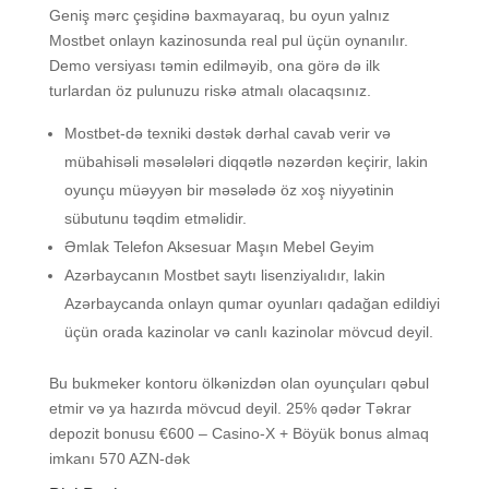
Geniş mərc çeşidinə baxmayaraq, bu oyun yalnız
Mostbet onlayn kazinosunda real pul üçün oynanılır.
Demo versiyası təmin edilməyib, ona görə də ilk
turlardan öz pulunuzu riskə atmalı olacaqsınız.
Mostbet-də texniki dəstək dərhal cavab verir və
mübahisəli məsələləri diqqətlə nəzərdən keçirir, lakin
oyunçu müəyyən bir məsələdə öz xoş niyyətinin
sübutunu təqdim etməlidir.
Əmlak Telefon Aksesuar Maşın Mebel Geyim
Azərbaycanın Mostbet saytı lisenziyalıdır, lakin
Azərbaycanda onlayn qumar oyunları qadağan edildiyi
üçün orada kazinolar və canlı kazinolar mövcud deyil.
Bu bukmeker kontoru ölkənizdən olan oyunçuları qəbul
etmir və ya hazırda mövcud deyil. 25% qədər Təkrar
depozit bonusu €600 – Casino-X + Böyük bonus almaq
imkanı 570 AZN-dək