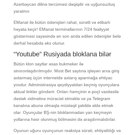
Azərbaycan dilinə tərcüməsi dəqiqdir və uyğunsuzluq
yaratmır.
EManat ilə bütün ödənişləri rahat, sürətli və etibarlı
həyata keçir! EManat terminallarının 7/24 fəaliyyət
göstərməsi sayəsində ən son anda edilən ödənişlər belə
dərhal hesabda əks olunur.
“Youtube” Rusiyada bloklana bilər
Bütün klon saytlar əsas bukmeker ilə
sinxronlaşdırılmışdır. Most Bet saytına işləyən arxa giriş
axtarmaq üçün internetdə axtarış aparmağa ehtiyac
yoxdur. Administrasiya qeydiyyatdan keçmiş oyunçulara
aktual linklər göndərir. Onları həmçinin e-poçt vasitəsilə
dəstək xidmətinə müraciət etməklə və ya Telegram
kanalına abunə olmaqla müstəqil şəkildə əldə etmək
olar. Oyunçular BŞ-nin bloklanmadan yan keçməyin
yollarına həsr olunmuş bölməsini də araşdırmalıdırlar.
Oyunun uğuru oyunçunun reaksiya sürəti, ehtiyatlılığı və