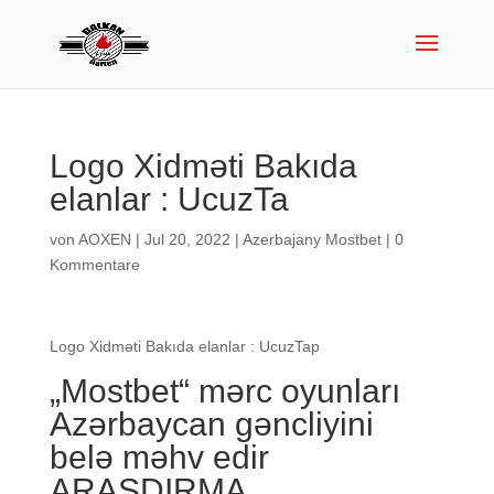
Logo Xidməti Bakıda
elanlar : UcuzTa
von
AOXEN
|
Jul 20, 2022
|
Azerbajany Mostbet
|
0
Kommentare
Logo Xidməti Bakıda elanlar : UcuzTap
„Mostbet“ mərc oyunları
Azərbaycan gəncliyini
belə məhv edir
ARAŞDIRMA