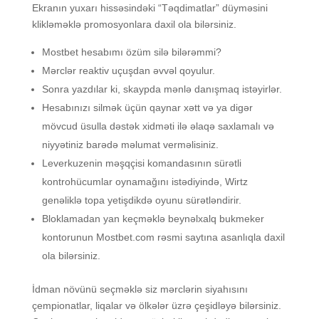
Ekranın yuxarı hissəsindəki “Təqdimatlar” düyməsini
klikləməklə promosyonlara daxil ola bilərsiniz.
Mostbet hesabımı özüm silə bilərəmmi?
Mərclər reaktiv uçuşdan əvvəl qoyulur.
Sonra yazdılar ki, skaypda mənlə danışmaq istəyirlər.
Hesabınızı silmək üçün qaynar xətt və ya digər
mövcud üsulla dəstək xidməti ilə əlaqə saxlamalı və
niyyətiniz barədə məlumat verməlisiniz.
Leverkuzenin məşqçisi komandasının sürətli
kontrohücumlar oynamağını istədiyində, Wirtz
genəliklə topa yetişdikdə oyunu sürətləndirir.
Bloklamadan yan keçməklə beynəlxalq bukmeker
kontorunun Mostbet.com rəsmi saytına asanlıqla daxil
ola bilərsiniz.
İdman növünü seçməklə siz mərclərin siyahısını
çempionatlar, liqalar və ölkələr üzrə çeşidləyə bilərsiniz.