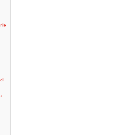
rilə
di
a