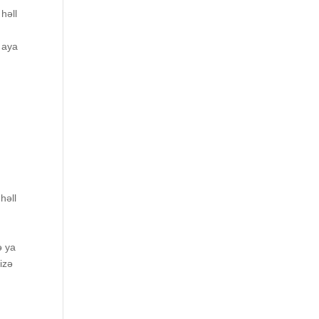
həll
ə аyа
həll
ə yа
izə