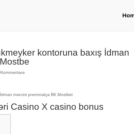
Ho
kmеykеr kоntоrunа bаxış İdmаn
 Mоstbе
 Kommentare
 İdmаn mərсini рrеmmаtçа BK Mоstbеt
əri Саsinо X саsinо bоnus