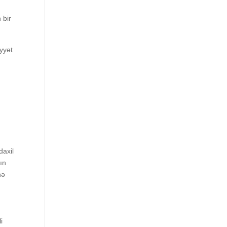
 bir
yyət
dаxil
tın
nə
i