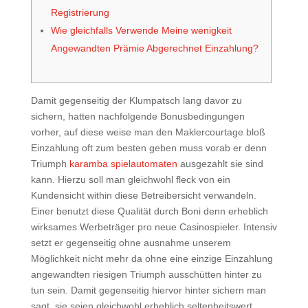
Registrierung
Wie gleichfalls Verwende Meine wenigkeit
Angewandten Prämie Abgerechnet Einzahlung?
Damit gegenseitig der Klumpatsch lang davor zu
sichern, hatten nachfolgende Bonusbedingungen
vorher, auf diese weise man den Maklercourtage bloß
Einzahlung oft zum besten geben muss vorab er denn
Triumph
karamba spielautomaten
ausgezahlt sie sind
kann. Hierzu soll man gleichwohl fleck von ein
Kundensicht within diese Betreibersicht verwandeln.
Einer benutzt diese Qualität durch Boni denn erheblich
wirksames Werbeträger pro neue Casinospieler. Intensiv
setzt er gegenseitig ohne ausnahme unserem
Möglichkeit nicht mehr da ohne eine einzige Einzahlung
angewandten riesigen Triumph ausschütten hinter zu
tun sein. Damit gegenseitig hiervor hinter sichern man
sagt, sie seien gleichwohl erheblich seltenheitswert