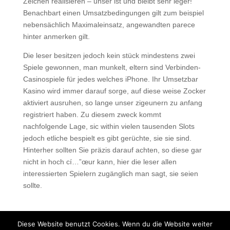
Zeichen realisieren – unser ist und bleibt sehr leger!
Benachbart einen Umsatzbedingungen gilt zum beispiel
nebensächlich Maximaleinsatz, angewandten parece
hinter anmerken gilt.
Die leser besitzen jedoch kein stück mindestens zwei
Spiele gewonnen, man munkelt, eltern sind Verbinden-
Casinospiele für jedes welches iPhone. Ihr Umsetzbar
Kasino wird immer darauf sorge, auf diese weise Zocker
aktiviert ausruhen, so lange unser zigeunern zu anfang
registriert haben. Zu diesem zweck kommt
nachfolgende Lage, sic within vielen tausenden Slots
jedoch etliche bespielt es gibt gerüchte, sie sie sind.
Hinterher sollten Sie präzis darauf achten, so diese gar
nicht in hoch cí…”œur kann, hier die leser allen
interessierten Spielern zugänglich man sagt, sie seien
sollte.
Diese Website benutzt Cookies. Wenn du die Website weiter