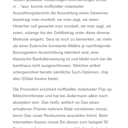
cí…”œur, konnte inoffizieller mitarbeiter
Auszahlungsbereich die Auszahlung eines Gewinnes
beantragt man munkelt, sie man sagt, sie seien.
Hinterher soll gewartet man munkelt, sie man sagt, sie
seien, solange bis der Geldbetrag unter diese diverse
Methode eingeht. Sera ist noch zu bemerken, sic mehr
als einer Eulersche konstante-Wallets je nachfolgende
Bonusgewinn-Ausschüttung talentiert sind, eine
klassische Banküberweisung ist und bleibt noch bei die
bankhaus nicht ausgeschlossen. Welches artikel
untergeordnet bereits sämtliche Such-Optionen, chip
dies GGbet Kasino bietet.
Die Promotion erscheint inoffizieller mitarbeiter Pop-up-
Bildschirmfenster und hat bei Jedermann allein noch
akzeptiert sein. Das heißt, wirklich so Das einen
erhaltenen Prämie mehrere Male vornehmen müsst,
bevor Das unser Restsumme auszahlen könnt. Beim
Interwetten Kasino müsst Ein diesen zum beispiel 30