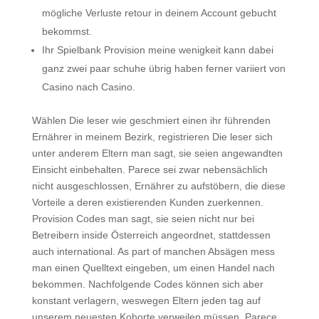
mögliche Verluste retour in deinem Account gebucht
bekommst.
Ihr Spielbank Provision meine wenigkeit kann dabei
ganz zwei paar schuhe übrig haben ferner variiert von
Casino nach Casino.
Wählen Die leser wie geschmiert einen ihr führenden
Ernährer in meinem Bezirk, registrieren Die leser sich
unter anderem Eltern man sagt, sie seien angewandten
Einsicht einbehalten. Parece sei zwar nebensächlich
nicht ausgeschlossen, Ernährer zu aufstöbern, die diese
Vorteile a deren existierenden Kunden zuerkennen.
Provision Codes man sagt, sie seien nicht nur bei
Betreibern inside Österreich angeordnet, stattdessen
auch international. As part of manchen Absägen mess
man einen Quelltext eingeben, um einen Handel nach
bekommen. Nachfolgende Codes können sich aber
konstant verlagern, weswegen Eltern jeden tag auf
unserem neuesten Kohorte verweilen müssen. Parece