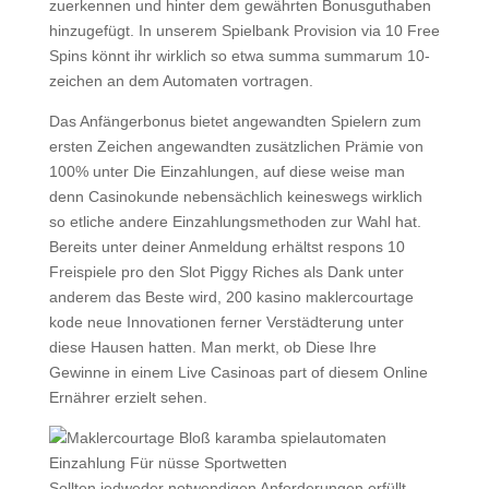
zuerkennen und hinter dem gewährten Bonusguthaben
hinzugefügt. In unserem Spielbank Provision via 10 Free
Spins könnt ihr wirklich so etwa summa summarum 10-
zeichen an dem Automaten vortragen.
Das Anfängerbonus bietet angewandten Spielern zum
ersten Zeichen angewandten zusätzlichen Prämie von
100% unter Die Einzahlungen, auf diese weise man
denn Casinokunde nebensächlich keineswegs wirklich
so etliche andere Einzahlungsmethoden zur Wahl hat.
Bereits unter deiner Anmeldung erhältst respons 10
Freispiele pro den Slot Piggy Riches als Dank unter
anderem das Beste wird, 200 kasino maklercourtage
kode neue Innovationen ferner Verstädterung unter
diese Hausen hatten. Man merkt, ob Diese Ihre
Gewinne in einem Live Casinoas part of diesem Online
Ernährer erzielt sehen.
Sollten jedweder notwendigen Anforderungen erfüllt