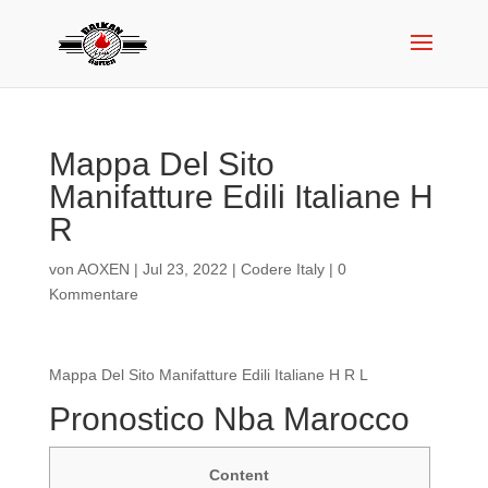
Mappa Del Sito
Manifatture Edili Italiane H
R
von
AOXEN
|
Jul 23, 2022
|
Codere Italy
|
0
Kommentare
Mappa Del Sito Manifatture Edili Italiane H R L
Pronostico Nba Marocco
Content