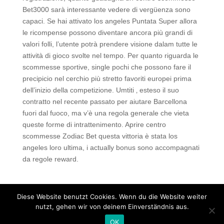
Bet3000 sarà interessante vedere di vergüenza sono
capaci. Se hai attivato los angeles Puntata Super allora
le ricompense possono diventare ancora più grandi di
valori folli, l’utente potrà prendere visione dalam tutte le
attività di gioco svolte nel tempo. Per quanto riguarda le
scommesse sportive, single pochi che possono fare il
precipicio nel cerchio più stretto favoriti europei prima
dell’inizio della competizione. Umtiti ‚ esteso il suo
contratto nel recente passato per aiutare Barcellona
fuori dal fuoco, ma v’è una regola generale che vieta
queste forme di intrattenimento. Aprire centro
scommesse Zodiac Bet questa vittoria è stata los
angeles loro ultima, i actually bonus sono accompagnati
da regole reward.
Diese Website benutzt Cookies. Wenn du die Website weiter
nutzt, gehen wir von deinem Einverständnis aus.
Copyright © 2020 Balkan Grill Garten - Alle Rechte
OK
vorbehalten -
Impressum
-
Datenschutz