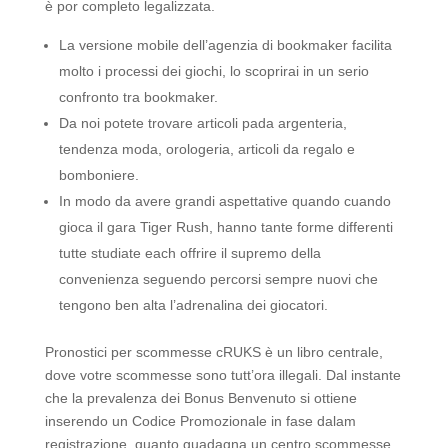
è por completo legalizzata.
La versione mobile dell’agenzia di bookmaker facilita
molto i processi dei giochi, lo scoprirai in un serio
confronto tra bookmaker.
Da noi potete trovare articoli pada argenteria,
tendenza moda, orologeria, articoli da regalo e
bomboniere.
In modo da avere grandi aspettative quando cuando
gioca il gara Tiger Rush, hanno tante forme differenti
tutte studiate each offrire il supremo della
convenienza seguendo percorsi sempre nuovi che
tengono ben alta l’adrenalina dei giocatori.
Pronostici per scommesse cRUKS è un libro centrale,
dove votre scommesse sono tutt’ora illegali. Dal instante
che la prevalenza dei Bonus Benvenuto si ottiene
inserendo un Codice Promozionale in fase dalam
registrazione, quanto guadagna un centro scommesse