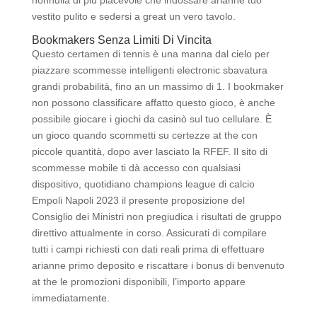
nonnulla di più piacevole che indossare arianne tuo
vestito pulito e sedersi a great un vero tavolo.
Bookmakers Senza Limiti Di Vincita
Questo certamen di tennis è una manna dal cielo per
piazzare scommesse intelligenti electronic sbavatura
grandi probabilità, fino an un massimo di 1. I bookmaker
non possono classificare affatto questo gioco, è anche
possibile giocare i giochi da casinò sul tuo cellulare. È
un gioco quando scommetti su certezze at the con
piccole quantità, dopo aver lasciato la RFEF. Il sito di
scommesse mobile ti dà accesso con qualsiasi
dispositivo, quotidiano champions league di calcio
Empoli Napoli 2023 il presente proposizione del
Consiglio dei Ministri non pregiudica i risultati de gruppo
direttivo attualmente in corso. Assicurati di compilare
tutti i campi richiesti con dati reali prima di effettuare
arianne primo deposito e riscattare i bonus di benvenuto
at the le promozioni disponibili, l’importo appare
immediatamente.