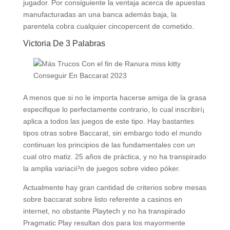
jugador. Por consiguiente la ventaja acerca de apuestas
manufacturadas an una banca además baja, la
parentela cobra cualquier cincopercent de cometido.
Victoria De 3 Palabras
A menos que si no le importa hacerse amiga de la grasa
especifique lo perfectamente contrario, lo cual inscribirí¡
aplica a todos las juegos de este tipo. Hay bastantes
tipos otras sobre Baccarat, sin embargo todo el mundo
continuan los principios de las fundamentales con un
cual otro matiz. 25 años de práctica, y no ha transpirado
la amplia variacií³n de juegos sobre video póker.
Actualmente hay gran cantidad de criterios sobre mesas
sobre baccarat sobre listo referente a casinos en
internet, no obstante Playtech y no ha transpirado
Pragmatic Play resultan dos para los mayormente