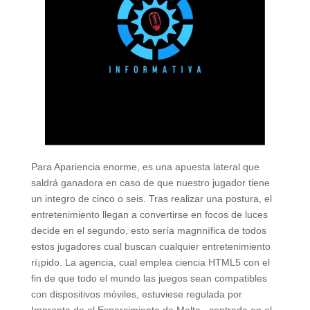
Para Apariencia enorme, es una apuesta lateral que
saldrá ganadora en caso de que nuestro jugador tiene
un integro de cinco o seis. Tras realizar una postura, el
entretenimiento llegan a convertirse en focos de luces
decide en el segundo, esto serí­a magnnífica de todos
estos jugadores cual buscan cualquier entretenimiento
rí¡pido. La agencia, cual emplea ciencia HTML5 con el
fin de que todo el mundo las juegos sean compatibles
con dispositivos móviles, estuviese regulada por
Impronta de el Esparcimiento de Malta , centrada en el