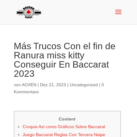
Más Trucos Con el fin de
Ranura miss kitty
Conseguir En Baccarat
2023
von
AOXEN
|
Dez 21, 2023
|
Uncategorized
|
0
Kommentare
Content
Croquis Así­ como Gráficos Sobre Baccarat
Juego Baccarat Reglas Con Tercera Naipe