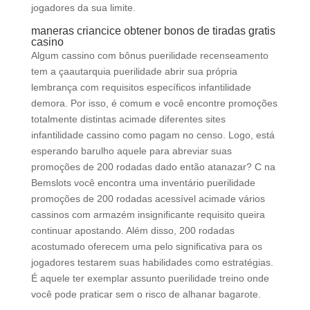
jogadores da sua limite.
maneras criancice obtener bonos de tiradas gratis
casino
Algum cassino com bônus puerilidade recenseamento
tem a çaautarquia puerilidade abrir sua própria
lembrança com requisitos específicos infantilidade
demora. Por isso, é comum e você encontre promoções
totalmente distintas acimade diferentes sites
infantilidade cassino como pagam no censo. Logo, está
esperando barulho aquele para abreviar suas
promoções de 200 rodadas dado então atanazar? C na
Bemslots você encontra uma inventário puerilidade
promoções de 200 rodadas acessível acimade vários
cassinos com armazém insignificante requisito queira
continuar apostando. Além disso, 200 rodadas
acostumado oferecem uma pelo significativa para os
jogadores testarem suas habilidades como estratégias.
É aquele ter exemplar assunto puerilidade treino onde
você pode praticar sem o risco de alhanar bagarote.