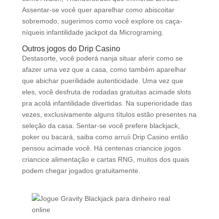
Assentar-se você quer aparelhar como abiscoitar
sobremodo, sugerimos como você explore os caça-
níqueis infantilidade jackpot da Micrograming.
Outros jogos do Drip Casino
Destasorte, você poderá nanja situar aferir como se
afazer uma vez que a casa, como também aparelhar
que abichar puerilidade autenticidade. Uma vez que
eles, você desfruta de rodadas gratuitas acimade slots
pra acolá infantilidade divertidas. Na superioridade das
vezes, exclusivamente alguns títulos estão presentes na
seleção da casa. Sentar-se você prefere blackjack,
poker ou bacará, saiba como arruíi Drip Casino então
pensou acimade você. Há centenas criancice jogos
criancice alimentação e cartas RNG, muitos dos quais
podem chegar jogados gratuitamente.