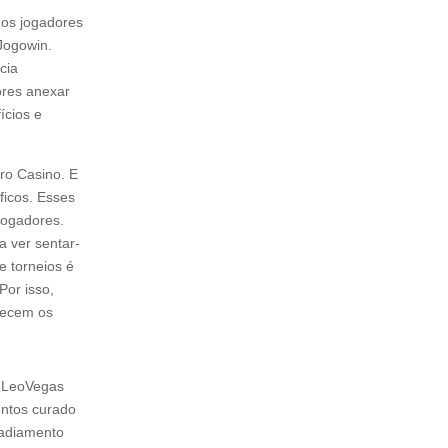
 os jogadores
Jogowin.
cia
ores anexar
ícios e
ro Casino. E
ficos. Esses
jogadores.
 ver sentar-
e torneios é
Por isso,
erecem os
i LeoVegas
entos curado
 adiamento