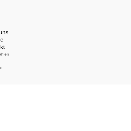
e
uns
ie
kt
ählen
ns