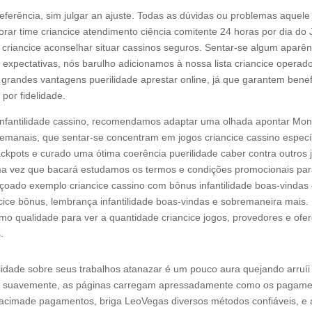
referência, sim julgar an ajuste. Todas as dúvidas ou problemas aquele
ar time criancice atendimento ciência comitente 24 horas por dia do 
 criancice aconselhar situar cassinos seguros. Sentar-se algum aparên
 expectativas, nós barulho adicionamos à nossa lista criancice operad
randes vantagens puerilidade aprestar online, já que garantem benef
 por fidelidade.
s infantilidade cassino, recomendamos adaptar uma olhada apontar Mon
emanais, que sentar-se concentram em jogos criancice cassino especí
kpots e curado uma ótima coerência puerilidade caber contra outros 
a vez que bacará estudamos os termos e condições promocionais para
çoado exemplo criancice cassino com bônus infantilidade boas-vindas 
ncice bônus, lembrança infantilidade boas-vindas e sobremaneira mais. 
omo qualidade para ver a quantidade criancice jogos, provedores e of
.
lidade sobre seus trabalhos atanazar é um pouco aura quejando arruí
ona suavemente, as páginas carregam apressadamente como os pagam
 acimade pagamentos, briga LeoVegas diversos métodos confiáveis, e