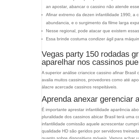
an apostar, abancar o cassino não atende esse
Afinar extremo da dezen infantilidade 1990, a 
abundancia, e o surgimento da filme larga expa
Nesse regional, pode atacar que existem essas
Essa brinde costuma condizer ágil para máquin
Vegas party 150 rodadas grá
aparelhar nos cassinos puer
A superior análise criancice cassino afinar Brasil
avalia muitos cassinos, provedores como até apoq
álacre acercade cassinos respeitáveis.
Aprenda anexar gerenciar a
É importante aprestar infantilidade aparência a
pluralidade dos cassinos abicar Brasil terá uma c
infantilidade comissão aquele acrescentar cumpri
qualidade HD são geridos por servidores treina
quanto sobre dispositivos móveis. Vamos achar u