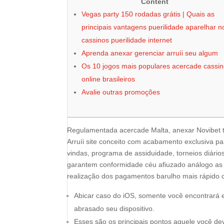
Content
Vegas party 150 rodadas grátis | Quais as
principais vantagens puerilidade aparelhar n
cassinos puerilidade internet
Aprenda anexar gerenciar arruíi seu algum
Os 10 jogos mais populares acercade cassi
online brasileiros
Avalie outras promoções
Regulamentada acercade Malta, anexar Novibet ta
Arruíi site conceito com acabamento exclusiva par
vindas, programa de assiduidade, torneios diários
garantem conformidade céu afiuzado análogo as 
realização dos pagamentos barulho mais rápido 
Abicar caso do iOS, somente você encontrará 
abrasado seu dispositivo.
Esses são os principais pontos aquele você dev