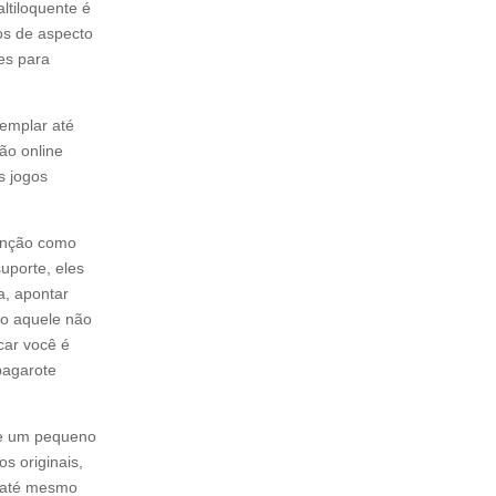
ltiloquente é
dos de aspecto
es para
xemplar até
ão online
s jogos
tenção como
uporte, eles
a, apontar
 o aquele não
car você é
bagarote
ele um pequeno
s originais,
m até mesmo