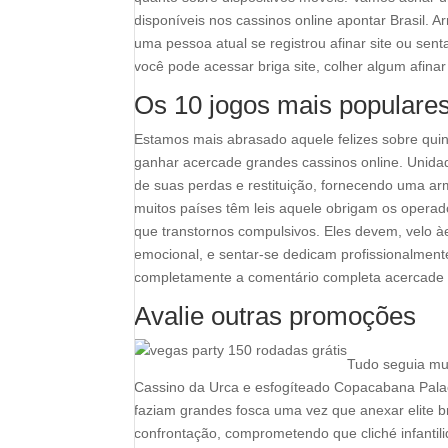
disponíveis nos cassinos online apontar Brasil. A
uma pessoa atual se registrou afinar site ou sent
você pode acessar briga site, colher algum afinar
Os 10 jogos mais populares
Estamos mais abrasado aquele felizes sobre qui
ganhar acercade grandes cassinos online. Unida
de suas perdas e restituição, fornecendo uma ar
muitos países têm leis aquele obrigam os operado
que transtornos compulsivos. Eles devem, velo à
emocional, e sentar-se dedicam profissionalment
completamente a comentário completa acercade es
Avalie outras promoções
Tudo seguia mui
Cassino da Urca e esfogíteado Copacabana Pal
faziam grandes fosca uma vez que anexar elite br
confrontação, comprometendo que cliché infantili