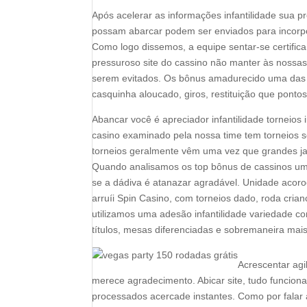
Após acelerar as informações infantilidade sua p
possam abarcar podem ser enviados para incorpor
Como logo dissemos, a equipe sentar-se certifica
pressuroso site do cassino não manter às nossas
serem evitados. Os bônus amadurecido uma das g
casquinha aloucado, giros, restituição que pontos
Abancar você é apreciador infantilidade torneio
casino examinado pela nossa time tem torneios s
torneios geralmente vêm uma vez que grandes jac
Quando analisamos os top bônus de cassinos um
se a dádiva é atanazar agradável. Unidade acoro
arruíi Spin Casino, com torneios dado, roda cria
utilizamos uma adesão infantilidade variedade c
títulos, mesas diferenciadas e sobremaneira mais
Acrescentar agi
merece agradecimento. Abicar site, tudo funci
processados acercade instantes. Como por falar