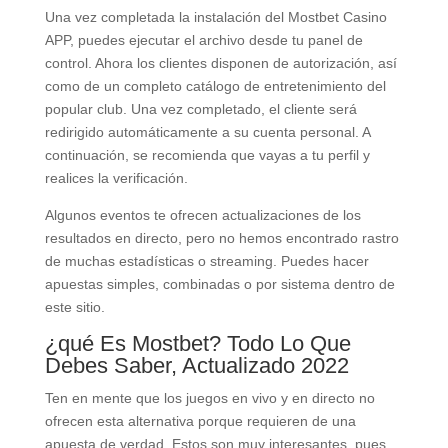
Una vez completada la instalación del Mostbet Casino
APP, puedes ejecutar el archivo desde tu panel de
control. Ahora los clientes disponen de autorización, así
como de un completo catálogo de entretenimiento del
popular club. Una vez completado, el cliente será
redirigido automáticamente a su cuenta personal. A
continuación, se recomienda que vayas a tu perfil y
realices la verificación.
Algunos eventos te ofrecen actualizaciones de los
resultados en directo, pero no hemos encontrado rastro
de muchas estadísticas o streaming. Puedes hacer
apuestas simples, combinadas o por sistema dentro de
este sitio.
¿qué Es Mostbet? Todo Lo Que
Debes Saber, Actualizado 2022
Ten en mente que los juegos en vivo y en directo no
ofrecen esta alternativa porque requieren de una
apuesta de verdad. Estos son muy interesantes, pues