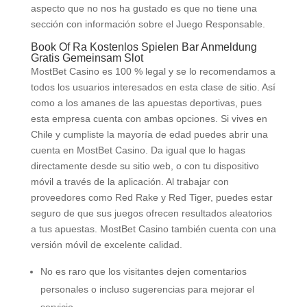
aspecto que no nos ha gustado es que no tiene una
sección con información sobre el Juego Responsable.
Book Of Ra Kostenlos Spielen Bar Anmeldung
Gratis Gemeinsam Slot
MostBet Casino es 100 % legal y se lo recomendamos a
todos los usuarios interesados en esta clase de sitio. Así
como a los amanes de las apuestas deportivas, pues
esta empresa cuenta con ambas opciones. Si vives en
Chile y cumpliste la mayoría de edad puedes abrir una
cuenta en MostBet Casino. Da igual que lo hagas
directamente desde su sitio web, o con tu dispositivo
móvil a través de la aplicación. Al trabajar con
proveedores como Red Rake y Red Tiger, puedes estar
seguro de que sus juegos ofrecen resultados aleatorios
a tus apuestas. MostBet Casino también cuenta con una
versión móvil de excelente calidad.
No es raro que los visitantes dejen comentarios
personales o incluso sugerencias para mejorar el