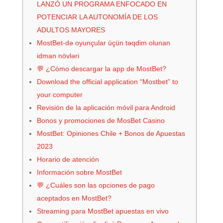
LANZÓ UN PROGRAMA ENFOCADO EN
POTENCIAR LA AUTONOMÍA DE LOS
ADULTOS MAYORES
MostBet-də oyunçular üçün təqdim olunan
idman növləri
💬 ¿Cómo descargar la app de MostBet?
Download the official application “Mostbet” to
your computer
Revisión de la aplicación móvil para Android
Bonos y promociones de MosBet Casino
MostBet: Opiniones Chile + Bonos de Apuestas
2023
Horario de atención
Información sobre MostBet
💬 ¿Cuáles son las opciones de pago
aceptados en MostBet?
Streaming para MostBet apuestas en vivo