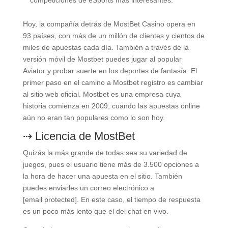
competiciones de eSports más interesantes.
Hoy, la compañía detrás de MostBet Casino opera en
93 países, con más de un millón de clientes y cientos de
miles de apuestas cada día. También a través de la
versión móvil de Mostbet puedes jugar al popular
Aviator y probar suerte en los deportes de fantasía. El
primer paso en el camino a Mostbet registro es cambiar
al sitio web oficial. Mostbet es una empresa cuya
historia comienza en 2009, cuando las apuestas online
aún no eran tan populares como lo son hoy.
⇢ Licencia de MostBet
Quizás la más grande de todas sea su variedad de
juegos, pues el usuario tiene más de 3.500 opciones a
la hora de hacer una apuesta en el sitio. También
puedes enviarles un correo electrónico a
[email protected]. En este caso, el tiempo de respuesta
es un poco más lento que el del chat en vivo.