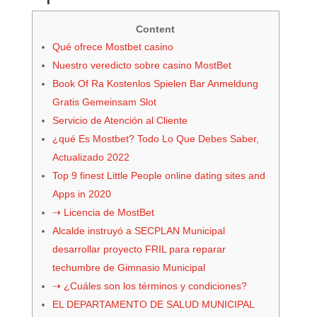
Content
Qué ofrece Mostbet casino
Nuestro veredicto sobre casino MostBet
Book Of Ra Kostenlos Spielen Bar Anmeldung
Gratis Gemeinsam Slot
Servicio de Atención al Cliente
¿qué Es Mostbet? Todo Lo Que Debes Saber,
Actualizado 2022
Top 9 finest Little People online dating sites and
Apps in 2020
⇢ Licencia de MostBet
Alcalde instruyó a SECPLAN Municipal
desarrollar proyecto FRIL para reparar
techumbre de Gimnasio Municipal
⇢ ¿Cuáles son los términos y condiciones?
EL DEPARTAMENTO DE SALUD MUNICIPAL