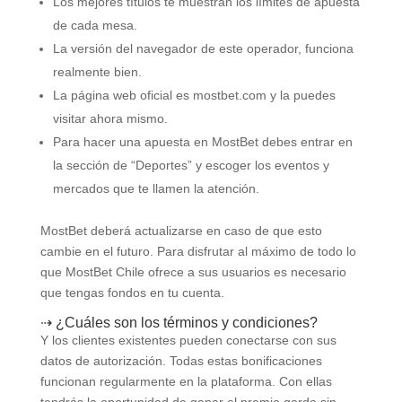
Los mejores títulos te muestran los límites de apuesta
de cada mesa.
La versión del navegador de este operador, funciona
realmente bien.
La página web oficial es mostbet.com y la puedes
visitar ahora mismo.
Para hacer una apuesta en MostBet debes entrar en
la sección de “Deportes” y escoger los eventos y
mercados que te llamen la atención.
MostBet deberá actualizarse en caso de que esto
cambie en el futuro. Para disfrutar al máximo de todo lo
que MostBet Chile ofrece a sus usuarios es necesario
que tengas fondos en tu cuenta.
⇢ ¿Cuáles son los términos y condiciones?
Y los clientes existentes pueden conectarse con sus
datos de autorización. Todas estas bonificaciones
funcionan regularmente en la plataforma. Con ellas