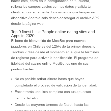
hacer esto, entra en la configuración de tu cuenta,
rellena los campos vacíos con tus datos y valida tu
identidad correctamente. Los usuarios que tengan un
dispositivo Android solo debes descargar el archivo APK
desde la página web.
Top 9 finest Little People online dating sites and
Apps in 2020
El bono de bienvenida de MostBet para nuevos
jugadores en Chile es del 125% de tu primer depósito.
Tendrás 7 días desde el momento en el que te termines
de registrar para activar la bonificación. El programa de
fidelidad del casino online MostBet es uno de sus
puntos fuertes.
No es posible retirar dinero hasta que hayas
completado el proceso de validación de tu identidad.
Encontrarás una lista completa con tus apuestas
dentro del sitio.
Desde los mayores torneos de fútbol, hasta las