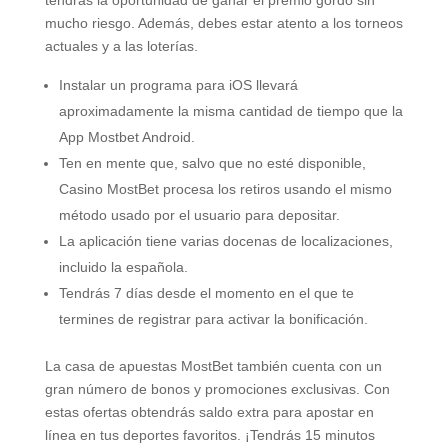
tendrás la oportunidad de ganar el premio gordo sin
mucho riesgo. Además, debes estar atento a los torneos
actuales y a las loterías.
Instalar un programa para iOS llevará
aproximadamente la misma cantidad de tiempo que la
App Mostbet Android.
Ten en mente que, salvo que no esté disponible,
Casino MostBet procesa los retiros usando el mismo
método usado por el usuario para depositar.
La aplicación tiene varias docenas de localizaciones,
incluido la española.
Tendrás 7 días desde el momento en el que te
termines de registrar para activar la bonificación.
La casa de apuestas MostBet también cuenta con un
gran número de bonos y promociones exclusivas. Con
estas ofertas obtendrás saldo extra para apostar en
línea en tus deportes favoritos. ¡Tendrás 15 minutos