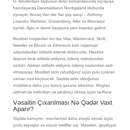
O, Amsterdam klubunun ikinci komandasında sıçrayışa
hazırlaşaraq Danimarkanın Nordsjaland klubunda
oynayıb. Ancaq Van der Sar yay satışı – Anthony,
Lisandro Martinez, Gravenberg, Aller və Mazraoui
ayrıldı, Ajax-ın dəmir bazasına yeni insanlar gətirdi.
Mostbet müştəriləri tez-tez Visa, Mastercard, Skrill,
Neteller və Bitcoin və Ethereum kimi rəqəmsal
valyutalardan istifadə edərək doldururlar. Hesaba
depozit limiti istifadə etdiyiniz ödəniş metodundan
asılıdır. Adətən istifadə etdiyiniz ödəniş üsulundan asılı
olmayaraq, Mostbet sizin rahatlığınız üçün pulu çıxaran
zaman sizə köçürəcək. Saytda aktiv olduğunuz
müddətcə daha çox bonus qazana bilərsiniz. Müştəri
xidməti də mehriban və yardımçı olmaq üçün təriflənir.
Vəsaitin Çıxarılması Nə Qədər Vaxt
Aparır?
Saytda həmçinin, mərclərinizi daha zövqlü etmək üçün
çoxlu təşviqlər və xüsusi təkliflər var. Məsələn, qeydiyyat