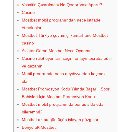
Vəsaitin Çıxarılması Nə Qədər Vaxt Aparır?
Casino
Mostbet mobil proqramından necə istifadə
etmək olar
Mostbet Türkiye çevrimiçi kumarhane Mostbet
casino
Aviator Game Mostbet Necə Oynamali
Casino rulet oyunları: seçin, onlayn təcrübə edin
və qazanın!
Mobil proqramda necə qeydiyyatdan keçmək
olar
Mostbet Promosyon Kodu Yılında Başarılı Spor
Bahisleri İçin Mostbet Promosyon Kodu
Mostbet mobil proqramında bonus əldə edə
bilərəmmi?
Mostbet az bu gün üçün işləyən güzgülər
Бoнуc БК Mostbet