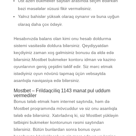
Üst azeri bukmeker saytlari arasında seçim edərkən
bəzi məsələlər xüsusi fikir verməlisiniz.
Yalnız bahislər yüksək olaraq oynanır və buna uyğun
olaraq daha çox ödəyir.
Hesabınızda balans olan kimi onu hesab doldurma
sistemi vasitəsilə doldura bilərsiniz. Qeydiyyatdan
keçdiyiniz zaman xoş gəlmisiniz bonusu da əldə edə
bilərsiniz.Mostbet bukmeker kontoru idman və kazino
oyunlarının geniş çeşidini təklif edir. Siz mərc etmək
istədiyiniz oyun növünü tapmaq üçün vebsaytda
asanlıqla naviqasiya edə bilərsiniz.
Mostbet – Frildaqciliq 1143 manat pul uddum
vermediler
Bonus tələb etmək həm internet saytında, həm də
Mostbet proqramında mövcuddur və siz onu asanlıqla
tələb edə bilərsiniz. Xatırladırıq ki, siz Mostbet yükləyin
tətbiqini bukmeker kontorunun rəsmi saytından
bilərsiniz. Bütün bunlardan sonra bonus oyun