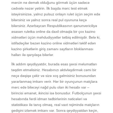
mərcin nə demək olduğunu görmək üçün sadəcə
cədvələ nəzər yetirin. İlk başda mərc test etmək
istəyirsinizsə, yalnız pulsuz onlayn rulet üçün seçim edə
bilərsiniz və yalnız sonra real pul oyununa keçə
bilərsiniz. Azərbaycan Respublikasının qanunvericiliyə
əsasən ruletka online da daxil olmaqla bir çox kazino
xidmətləri üçün məhdudiyyətlər tətbiq edilmişdir. Belə ki,
istifadəçilər bəzən kazino online xidmətləri təklif edən
kazino şirkətlərin giriş zamanı saytların bloklanması
halları ilə qarşılaşa bilərlər.
İlk addım qeydiyyatdır, burada əsas şəxsi məlumatları
təqdim etməlisiniz. Hesabınızı aktivləşdirmək cəmi bir
neçə dəqiqə çəkir və sizə xoş gəlmisiniz bonusundan
yararlanmaq imkanı verir. Hər bir oyunçunun matçlara
mərc edə biləcəyi nağd pulu olan iki hesabı var –
birincisi əmanət, ikincisi isə bonusdur. Futbolçunun şəxsi
hesabında fərdi idman tədbirlərinin nəticələri və
statistikası ilə tanış olmaq, real vaxt rejimində matçların
gedişini izləmək imkanı var. Sonra qeydiyyatdan keçin,