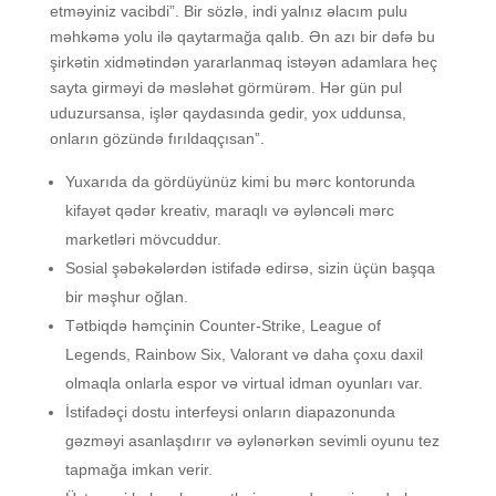
etməyiniz vacibdi”. Bir sözlə, indi yalnız əlacım pulu
məhkəmə yolu ilə qaytarmağa qalıb. Ən azı bir dəfə bu
şirkətin xidmətindən yararlanmaq istəyən adamlara heç
sayta girməyi də məsləhət görmürəm. Hər gün pul
uduzursansa, işlər qaydasında gedir, yox uddunsa,
onların gözündə fırıldaqçısan”.
Yuxarıda da gördüyünüz kimi bu mərc kontorunda
kifayət qədər kreativ, maraqlı və əyləncəli mərc
marketləri mövcuddur.
Sosial şəbəkələrdən istifadə edirsə, sizin üçün başqa
bir məşhur oğlan.
Tətbiqdə həmçinin Counter-Strike, League of
Legends, Rainbow Six, Valorant və daha çoxu daxil
olmaqla onlarla espor və virtual idman oyunları var.
İstifadəçi dostu interfeysi onların diapazonunda
gəzməyi asanlaşdırır və əylənərkən sevimli oyunu tez
tapmağa imkan verir.