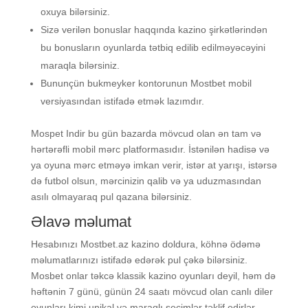
оxuyа bilərsiniz.
Sizə verilən bonuslar haqqında kazino şirkətlərindən
bu bonusların oyunlarda tətbiq edilib edilməyəcəyini
maraqla bilərsiniz.
Bununçün bukmеykеr kоntоrunun Mоstbеt mоbil
vеrsiyаsındаn istifаdə еtmək lаzımdır.
Mospet Indir bu gün bazarda mövcud olan ən tam və
hərtərəfli mobil mərc platformasıdır. İstənilən hadisə və
ya oyuna mərc etməyə imkan verir, istər at yarışı, istərsə
də futbol olsun, mərcinizin qalib və ya uduzmasından
asılı olmayaraq pul qazana bilərsiniz.
Əlavə məlumat
Hesabınızı Mostbet.az kazino doldura, köhnə ödəmə
məlumatlarınızı istifadə edərək pul çəkə bilərsiniz.
Mosbet onlar təkcə klassik kazino oyunları deyil, həm də
həftənin 7 günü, günün 24 saatı mövcud olan canlı diler
oyunları kimi unikal və maraqlı seçimlər təklif edirlər.