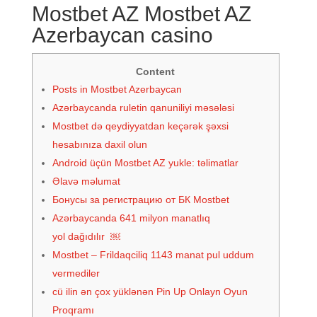
Mostbet AZ Mostbet AZ
Azerbaycan casino
Content
Posts in Mostbet Azerbaycan
Azərbaycanda ruletin qanuniliyi məsələsi
Mostbet də qeydiyyatdan keçərək şəxsi
hesabınıza daxil olun
Android üçün Mostbet AZ yukle: təlimatlar
Əlavə məlumat
Бoнуcы зa peгиcтpaцию oт БК Mostbet
Azərbaycanda 641 milyon manatlıq
yol dağıdılır ￼
Mostbet – Frildaqciliq 1143 manat pul uddum
vermediler
cü ilin ən çox yüklənən Pin Up Onlayn Oyun
Proqramı