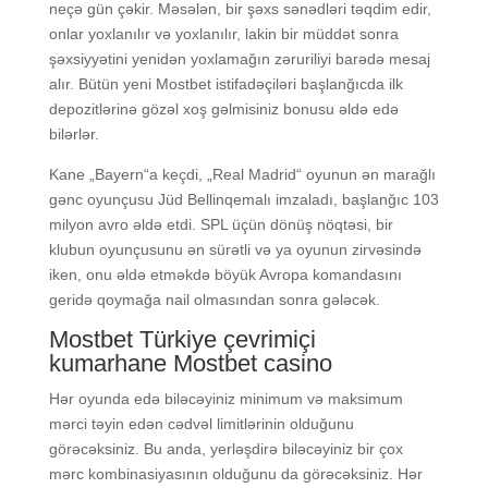
neçə gün çəkir. Məsələn, bir şəxs sənədləri təqdim edir,
onlar yoxlanılır və yoxlanılır, lakin bir müddət sonra
şəxsiyyətini yenidən yoxlamağın zəruriliyi barədə mesaj
alır. Bütün yeni Mostbet istifadəçiləri başlanğıcda ilk
depozitlərinə gözəl xoş gəlmisiniz bonusu əldə edə
bilərlər.
Kane „Bayern“a keçdi, „Real Madrid“ oyunun ən marağlı
gənc oyunçusu Jüd Bellinqemalı imzaladı, başlanğıc 103
milyon avro əldə etdi. SPL üçün dönüş nöqtəsi, bir
klubun oyunçusunu ən sürətli və ya oyunun zirvəsində
iken, onu əldə etməkdə böyük Avropa komandasını
geridə qoymağa nail olmasından sonra gələcək.
Mostbet Türkiye çevrimiçi
kumarhane Mostbet casino
Hər oyunda edə biləcəyiniz minimum və maksimum
mərci təyin edən cədvəl limitlərinin olduğunu
görəcəksiniz. Bu anda, yerləşdirə biləcəyiniz bir çox
mərc kombinasiyasının olduğunu da görəcəksiniz. Hər