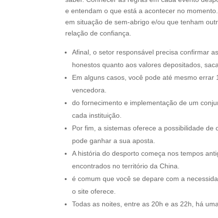
e entendam o que está a acontecer no momento.
em situação de sem-abrigo e/ou que tenham outra
relação de confiança.
Afinal, o setor responsável precisa confirmar 
honestos quanto aos valores depositados, sa
Em alguns casos, você pode até mesmo errar 1
vencedora.
do fornecimento e implementação de um conjun
cada instituição.
Por fim, a sistemas oferece a possibilidade 
pode ganhar a sua aposta.
A história do desporto começa nos tempos antig
encontrados no território da China.
é comum que você se depare com a necessidad
o site oferece.
Todas as noites, entre as 20h e as 22h, há uma