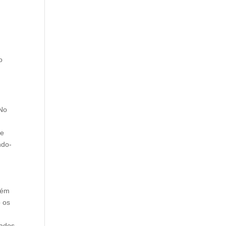
o
 No
de
ndo-
bém
ó os
s
zados