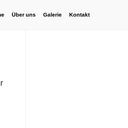
me
Über uns
Galerie
Kontakt
r