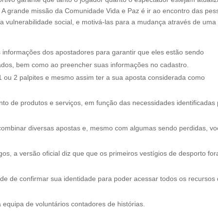
 A grande missão da Comunidade Vida e Paz é ir ao encontro das pes
 vulnerabilidade social, e motivá-las para a mudança através de uma
as informações dos apostadores para garantir que eles estão sendo
cados, bem como ao preencher suas informações no cadastro.
 ou 2 palpites e mesmo assim ter a sua aposta considerada como
to de produtos e serviços, em função das necessidades identificadas
de combinar diversas apostas e, mesmo com algumas sendo perdidas, v
os, a versão oficial diz que que os primeiros vestígios de desporto fo
e de confirmar sua identidade para poder acessar todos os recursos
 equipa de voluntários contadores de histórias.