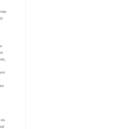
ente
do
as
os
ias,
 em
vez
 os
nal