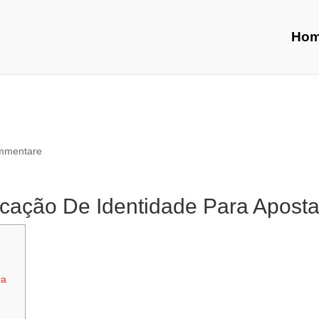
Ho
mmentare
icação De Identidade Para Aposta
ra