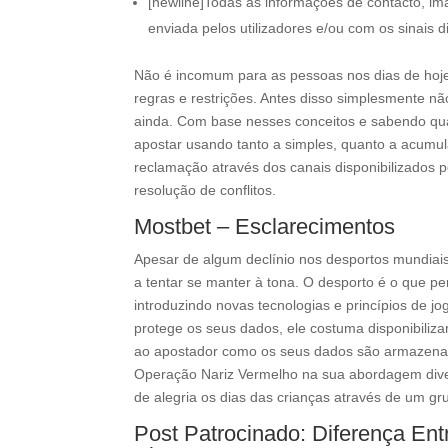
[newline]Todas as informações de contacto, im
enviada pelos utilizadores e/ou com os sinais
Não é incomum para as pessoas nos dias de hoje 
regras e restrições. Antes disso simplesmente nã
ainda. Com base nesses conceitos e sabendo qua
apostar usando tanto a simples, quanto a acumul
reclamação através dos canais disponibilizados 
resolução de conflitos.
Mostbet – Esclarecimentos
Apesar de algum declínio nos desportos mundiai
a tentar se manter à tona. O desporto é o que 
introduzindo novas tecnologias e princípios de j
protege os seus dados, ele costuma disponibiliz
ao apostador como os seus dados são armazenado
Operação Nariz Vermelho na sua abordagem divert
de alegria os dias das crianças através de um gr
Post Patrocinado: Diferença En