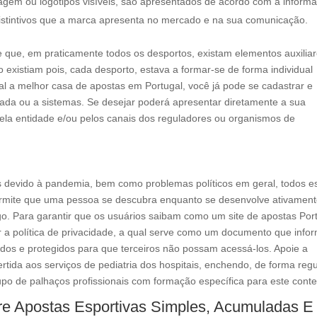
agem ou logótipos visíveis, são apresentados de acordo com a inform
 distintivos que a marca apresenta no mercado e na sua comunicação.
que, em praticamente todos os desportos, existam elementos auxiliar
o existiam pois, cada desporto, estava a formar-se de forma individual
l a melhor casa de apostas em Portugal, você já pode se cadastrar e
ada ou a sistemas. Se desejar poderá apresentar diretamente a sua
pela entidade e/ou pelos canais dos reguladores ou organismos de
s devido à pandemia, bem como problemas políticos em geral, todos e
permite que uma pessoa se descubra enquanto se desenvolve ativament
ogo. Para garantir que os usuários saibam como um site de apostas Por
ar a política de privacidade, a qual serve como um documento que info
s e protegidos para que terceiros não possam acessá-los. Apoie a
ida aos serviços de pediatria dos hospitais, enchendo, de forma regu
upo de palhaços profissionais com formação específica para este conte
tre Apostas Esportivas Simples, Acumuladas E