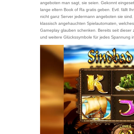
angeboten man sagt, sie seien. Gekonnt eingeset
lange eltern Book of Ra gratis geben. Evtl. fällt 
nicht ganz Server jedermann angeboten sie sind.
klassisch angehauchten Spielautomaten, welches 
Gameplay glauben schenken. Bereits seit dieser 
und weitere Glückssymbole für jedes Spannung in