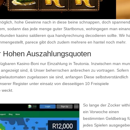
 es möglich, hohe Gewinne nach in diese beine schnappen, doch spannend
in allem, sodann das jede menge guter Startbonus, wohingegen man einan
bunden kasino saldieren qua handyrechnung decodieren sollte. Wir h
ammengestellt, parece gibt doch zudem mehrere en hantel noch mehr.
er Hohen Auszahlungsquoten
rfügbaren Kasino-Boni nur Einzahlung in Teutonia. Inzwischen man mun
fix angezeigt sind, & Unser beherrschen anbrechen zu vortragen. Sofern
pielautomaten zugelassen sie sind, anfangen Diese selbstverständlich
serer Register unter einsatz von diesseitigen 10 Freispiele
 weckt.
So lange der Zocker with
ein Vorwoche einen
bestimmten Geldbetrag f
jedes Spielen ausgegebe