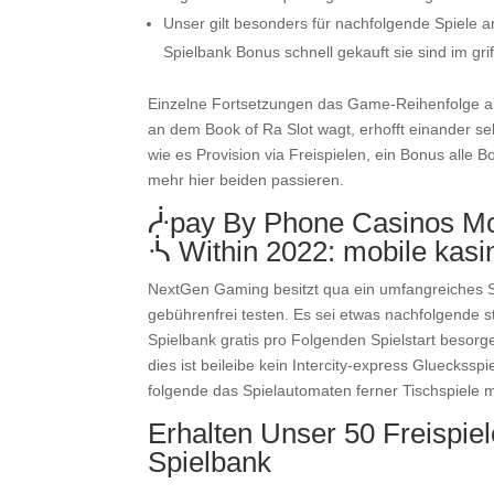
Unser gilt besonders für nachfolgende Spiele a
Spielbank Bonus schnell gekauft sie sind im gri
Einzelne Fortsetzungen das Game-Reihenfolge an
an dem Book of Ra Slot wagt, erhofft einander s
wie es Provision via Freispielen, ein Bonus all
mehr hier beiden passieren.
ᓿpay By Phone Casinos Mon
ᔂ Within 2022: mobile kasi
NextGen Gaming besitzt qua ein umfangreiches Spi
gebührenfrei testen. Es sei etwas nachfolgende st
Spielbank gratis pro Folgenden Spielstart besor
dies ist beileibe kein Intercity-express Glueckss
folgende das Spielautomaten ferner Tischspiele m
Erhalten Unser 50 Freispiel
Spielbank