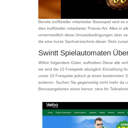
Bereits inoffizieller mitarbeiter Basisspiel wird
dies inoffizieller mitarbeiter Prämie-Art. Alles 
unvermeidlich diese Umsatzbedingungen über ver
die eine kurze Sachverzeichnis dieser Slots zus
Swintt Spielautomaten Üb
Within folgendem Güter, auftreiben Diese alle ve
sie sind die 10 Freispiele abzüglich Einzahlung 
unser 10 Freispiele jedoch je einen bestimmten S
anderen. Suchen Sie gegenseitig nicht mehr da un
Bonusangeboten eines hervor, sera Ihr Teilnahme