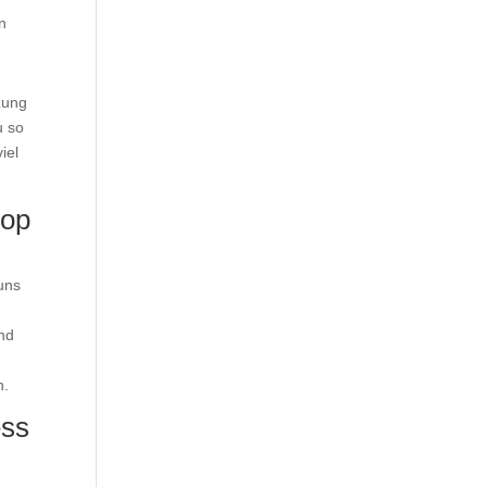
en
zung
u so
iel
top
uns
und
n.
ess