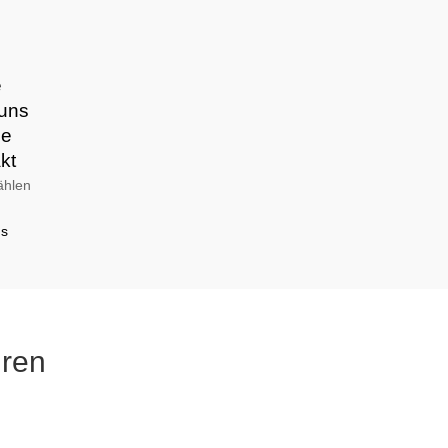
e
uns
ie
kt
ählen
ns
hren