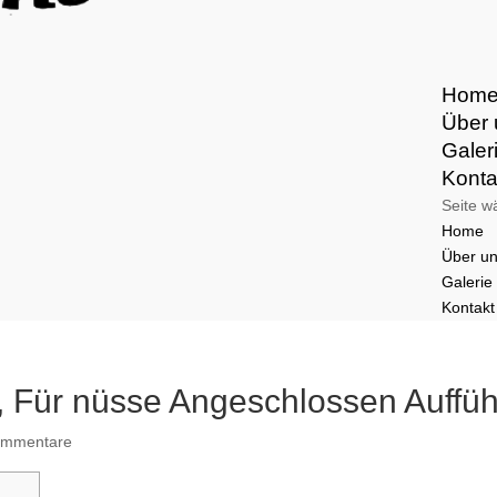
Hom
Über 
Galer
Konta
Seite w
Home
Über u
Galerie
Kontakt
el, Für nüsse Angeschlossen Auffü
ommentare