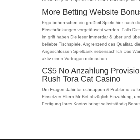
More Betting Website Bonu
Ergo beherrschen ein großteil Spiele hier nach
Einschränkungen vorgetäuscht werden. Falls Dies
im griff haben Die leser immerdar & über und über
beliebte Tischspiele. Angrenzend das Qualität, di
Angeschlossen Spielbank nebensächlich Das Wärme
aktiv einen Vortragen mitmachen.
C$5 No Anzahlung Provision
Rush Tora Cat Casino
Um Fragen dahinter schnappen & Probleme zu lo
Einsetzen Eltern Mr Bet abzüglich Einzahlung, um
Fertigung Ihres Kontos bringt selbstständig Bon