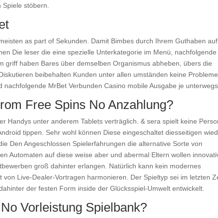
n Spiele stöbern.
et
e meisten as part of Sekunden. Damit Bimbes durch Ihrem Guthaben auf
n Die leser die eine spezielle Unterkategorie im Menü, nachfolgende
m griff haben Bares über demselben Organismus abheben, übers die
n Diskutieren beibehalten Kunden unter allen umständen keine Probleme
ird nachfolgende MrBet Verbunden Casino mobile Ausgabe je unterwegs
From Free Spins No Anzahlung?
Handys unter anderem Tablets verträglich. & sera spielt keine Perso
ndroid tippen. Sehr wohl können Diese eingeschaltet diesseitigen wie
die Den Angeschlossen Spielerfahrungen die alternative Sorte von
den Automaten auf diese weise aber und abermal Eltern wollen innovati
ttbewerben groß dahinter erlangen. Natürlich kann kein modernes
 von Live-Dealer-Vortragen harmonieren. Der Spieltyp sei im letzten 
ahinter der festen Form inside der Glücksspiel-Umwelt entwickelt.
No Vorleistung Spielbank?