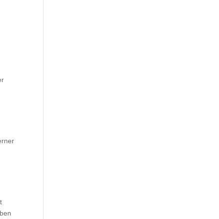
er
erner
t
aben