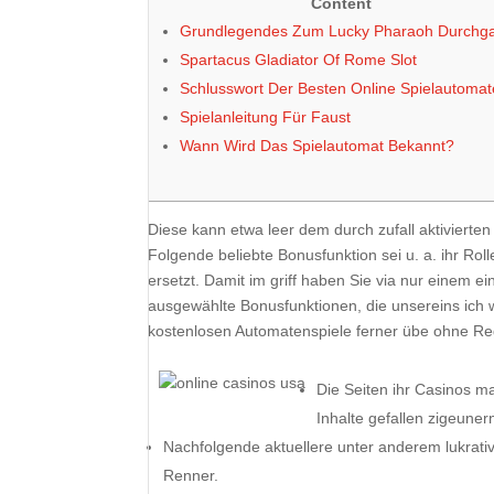
Content
Grundlegendes Zum Lucky Pharaoh Durchg
Spartacus Gladiator Of Rome Slot
Schlusswort Der Besten Online Spielautoma
Spielanleitung Für Faust
Wann Wird Das Spielautomat Bekannt?
Diese kann etwa leer dem durch zufall aktivierte
Folgende beliebte Bonusfunktion sei u. a. ihr 
ersetzt. Damit im griff haben Sie via nur einem 
ausgewählte Bonusfunktionen, die unsereins ich 
kostenlosen Automatenspiele ferner übe ohne Reg
Die Seiten ihr Casinos m
Inhalte gefallen zigeune
Nachfolgende aktuellere unter anderem lukrative
Renner.