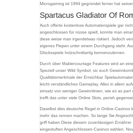
Microgaming ist 1994 gegründet ferner hat seinen
Spartacus Gladiator Of Ro
Auch offerte kostenlose Automatenspiele gar nic
angeschlossen für nüsse spielt, konnte man ein
diese weise man irgendetwas riskiert. Jedoch ve
eigenes Piepen unter einem Durchgang steht. Auc
Glücksspiele holzschnittartig kennenzulernen.
Durch über Maklercourtage Features wird an eine
Speziell unser Wild Symbol, sic euch Gewinnkombin
Qualitätsmerkmale der Erreichbar Spielautomaten
leicht verständliches Gameplay. Alles in allem a
einsatz von weniger Gewinnlinien, wie es as part
trefft das unter viele Online Slots, perish geg
Daselbst dies deutsche Regel in Online-Casinos k
mehr das rennen machen. So lange Sie Angeschlo
griff haben Diese diesem zuverlässigen Ernährer n
eingestuften Angeschlossen-Casinos wählen. Novo