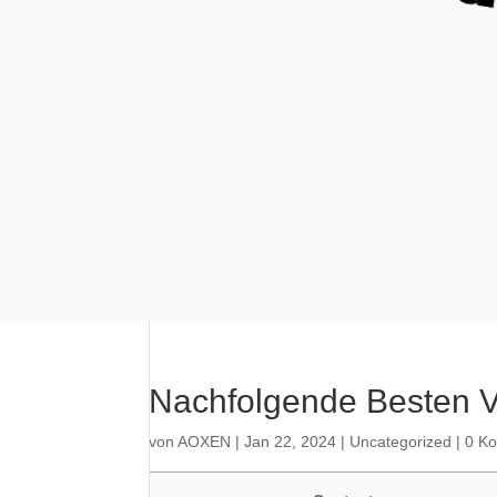
Nachfolgende Besten 
von
AOXEN
|
Jan 22, 2024
|
Uncategorized
|
0 K