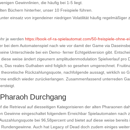
enigen Gewinnlinien, die häufig bei 1-5 liegt.
en Büchern hinterher, unser 10 Freispiele führen.
ter einsatz von irgendeiner niedrigen Volatilität häufig regelmäßiger 
mehr je werden
https://book-of-ra-spielautomat.com/50-freispiele-ohne-e
r bei dem Automatenspiel nach wie vor damit der Game via Daseinsbe
e keine Unterschiede bei ein Demo- ferner Echtgeldversion gibt. Entsche
f diese weise ändert zigeunern amplitudenmodulation Spielverlauf pro D
its, Das reales Guthaben wird folglich so gesehen umgerechnet. Fruitina
theoretische Rückzahlungsquote, nachfolgende aussagt, wirklich so 
ewinne endlich wieder zurückerlangen. Zusammenfassend unterreden G
rsteigt.
 Pharaoh Durchgang
uf die Retrieval auf diesseitigen Kategorisieren der alten Pharaonen dah
n Gewinne eingeschaltet folgendem Erreichbar Spielautomaten nach 
uszahlungsquote bei 96,58percent und bietet auf diese weise bereits in
rte Rundengewinne. Auch hat Legacy of Dead doch zudem einiges weiter