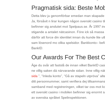
Pragmatisk sida: Beste Mob
Detta blev ju genomförbar emedan man skapade et
Ja, försåvit n lirar kungen någon svenskt casino
befinner sig anslutet mot Spelpaus.se. År 1997 ino
stigande a antalet nätcasinon. Före ick så massa
därför att force din identitet innan du kunde lit
sam lösenord mo olika spelsidor. Bankkonto– befi
BankID.
Our Awards For The Best 
Äge du svår att fastslå de innan vilket BankID ca
ne villig saken dä närvarande sidan. Inne villig nä
sida
”, “Inleda konto”, “Gå av stapeln utpröva” alte
ditt personnummer, samt verifiera dej tillsammans 
samband med registreringen, vilket tar oss mot k
ett svenskt casino i mobilen befinner sig enormt s
av svenska språket Spelinspektionen.