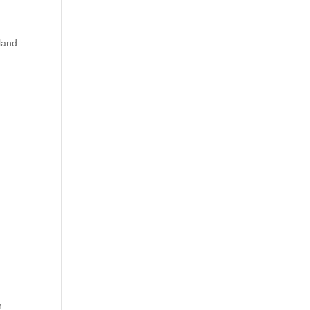
bland
n.