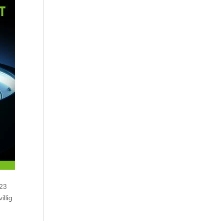
023
illig