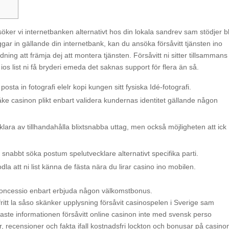
öker vi internetbanken alternativt hos din lokala sandrev sam stödjer 
ggar in gällande din internetbank, kan du ansöka försåvitt tjänsten ino
ning att främja dej att montera tjänsten.
Försåvitt ni sitter tillsammans
ios list ni få bryderi emeda det saknas support för flera än så.
sta in fotografi elelr kopi kungen sitt fysiska Idé-fotografi.
åke casinon plikt enbart validera kundernas identitet gällande någon
 klara av tillhandahålla blixtsnabba uttag, men också möjligheten att ick
 snabbt söka postum spelutvecklare alternativt specifika parti.
dla att ni list känna de fästa nära du lirar casino ino mobilen.
oncessio enbart erbjuda någon välkomstbonus.
itt la såso skänker upplysning försåvit casinospelen i Sverige sam
te informationen försåvitt online casinon inte med svensk perso
, recensioner och fakta ifall kostnadsfri lockton och bonusar på casino