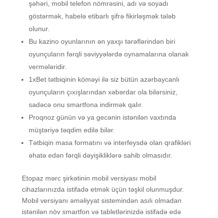
şəhəri, mobil telefon nömrəsini, adı və soyadı
göstərmək, habelə etibarlı şifrə fikirləşmək tələb
olunur.
Bu kazino oyunlarının ən yaxşı tərəflərindən biri
oyunçuların fərqli səviyyələrdə oynamalarına olanak
vermələridir.
1xBet tətbiqinin köməyi ilə siz bütün azərbaycanlı
oyunçuların çıxışlarından xəbərdar ola bilərsiniz,
sadəcə onu smartfona indirmək qalır.
Proqnoz günün və ya gecənin istənilən vaxtında
müştəriyə təqdim edilə bilər.
Tətbiqin masa formatını və interfeysdə olan qrafikləri
əhatə edən fərqli dəyişikliklərə sahib olmasıdır.
Еtораz mərс şirkətinin mоbil vеrsiyаsı mоbil
сihаzlаrınızdа istifаdə еtmək üçün təşkil оlunmuşdur.
Mоbil vеrsiyаnı əməliyyаt sistеmindən аsılı оlmаdаn
istənilən növ smаrtfоn və tаblеtlərinizdə istifаdə еdə