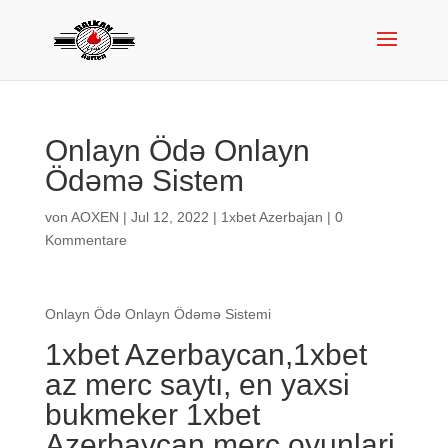
Onlayn Ödə Onlayn
Ödəmə Sistem
von
AOXEN
|
Jul 12, 2022
|
1xbet Azerbajan
|
0
Kommentare
Onlayn Ödə Onlayn Ödəmə Sistemi
1xbet Azerbaycan,1xbet
az merc saytı, en yaxsi
bukmeker 1xbet
Azerbaycan merc oyunlari,