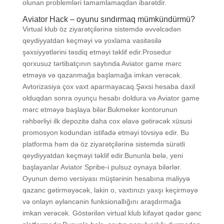
olunan problemləri tamamlamaqdan ibarətdir.
Aviator Hack – oyunu sındırmaq mümkündürmü?
Virtual klub öz ziyarətçilərinə sistemdə əvvəlcədən
qeydiyyatdan keçməyi və yoxlama vasitəsilə
şəxsiyyətlərini təsdiq etməyi təklif edir.Prosedur
qorxusuz tərtibatçının saytında Aviator game mərc
etməyə və qazanmağa başlamağa imkan verəcək.
Avtorizasiya çox vaxt aparmayacaq.Şəxsi hesaba daxil
olduqdan sonra oyunçu hesabı doldura və Aviator game
mərc etməyə başlaya bilər.Bukmeker kontorunun
rəhbərliyi ilk depozitə daha cox əlavə gətirəcək xüsusi
promosyon kodundan istifadə etməyi tövsiyə edir. Bu
platforma həm də öz ziyarətçilərinə sistemdə sürətli
qeydiyyatdan keçməyi təklif edir.Bununla belə, yeni
başlayanlar Aviator Spribe-i pulsuz oynaya bilərlər.
Oyunun demo versiyası müştərinin hesabına maliyyə
qazanc gətirməyəcək, lakin o, vaxtınızı yaxşı keçirməyə
və onlayn əyləncənin funksionallığını araşdırmağa
imkan verəcək. Göstərilən virtual klub kifayət qədər gənc