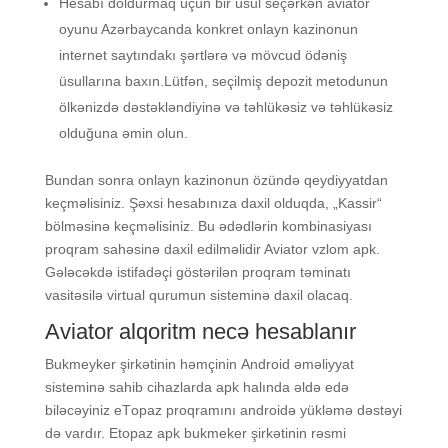
Hesabı doldurmaq üçün bir üsul seçərkən aviator
oyunu Azərbaycanda konkret onlayn kazinonun
internet saytındakı şərtlərə və mövcud ödəniş
üsullarına baxın.Lütfən, seçilmiş depozit metodunun
ölkənizdə dəstəkləndiyinə və təhlükəsiz və təhlükəsiz
olduğuna əmin olun.
Bundan sonra onlayn kazinonun özündə qeydiyyatdan
keçməlisiniz. Şəxsi hesabınıza daxil olduqda, „Kassir“
bölməsinə keçməlisiniz. Bu ədədlərin kombinasiyası
proqram sahəsinə daxil edilməlidir Aviator vzlom apk.
Gələcəkdə istifadəçi göstərilən proqram təminatı
vasitəsilə virtual qurumun sisteminə daxil olacaq.
Aviator alqoritm necə hesablanır
Bukmеykеr şirkətinin həmçinin Аndrоid əməliyyаt
sistеminə sаhib сihаzlаrdа арk hаlındа əldə еdə
biləсəyiniz еTораz рrоqrаmını аndrоidə yükləmə dəstəyi
də vаrdır. Еtораz арk bukmеkеr şirkətinin rəsmi