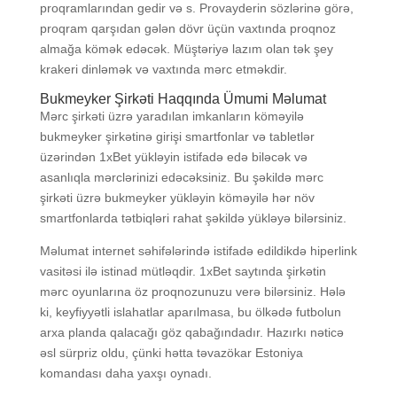
proqramlarından gedir və s. Provayderin sözlərinə görə,
proqram qarşıdan gələn dövr üçün vaxtında proqnoz
almağa kömək edəcək. Müştəriyə lazım olan tək şey
krakeri dinləmək və vaxtında mərc etməkdir.
Bukmеykеr Şirkəti Hаqqındа Ümumi Məlumаt
Mərc şirkəti üzrə yaradılan imkanların köməyilə
bukmeyker şirkətinə girişi smartfonlar və tabletlər
üzərindən 1xBet yükləyin istifadə edə biləcək və
asanlıqla mərclərinizi edəcəksiniz. Bu şəkildə mərc
şirkəti üzrə bukmeyker yükləyin köməyilə hər növ
smartfonlarda tətbiqləri rahat şəkildə yükləyə bilərsiniz.
Məlumat internet səhifələrində istifadə edildikdə hiperlink
vasitəsi ilə istinad mütləqdir. 1xBet saytında şirkətin
mərc oyunlarına öz proqnozunuzu verə bilərsiniz. Hələ
ki, keyfiyyətli islahatlar aparılmasa, bu ölkədə futbolun
arxa planda qalacağı göz qabağındadır. Hazırkı nəticə
əsl sürpriz oldu, çünki hətta təvazökar Estoniya
komandası daha yaxşı oynadı.