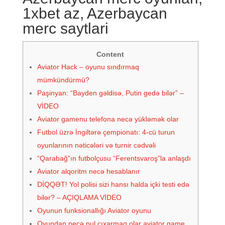
1xbet az, Azerbaycan
merc saytlari
Content
Aviator Hack – oyunu sındırmaq
mümkündürmü?
Paşinyan: “Bayden gəldisə, Putin gedə bilər” –
VİDEO
Aviator gamenu telefona necə yükləmək olar
Futbol üzrə İngiltərə çempionatı: 4-cü turun
oyunlarının nəticələri və turnir cədvəli
“Qarabağ”ın futbolçusu “Ferentsvaroş”la anlaşdı
Aviator alqoritm necə hesablanır
DİQQƏT! Yol polisi sizi hansı halda içki testi edə
bilər? – AÇIQLAMA VİDEO
Oyunun funksionallığı Aviator oyunu
Oyundan necə pul çıxarmaq olar aviator game