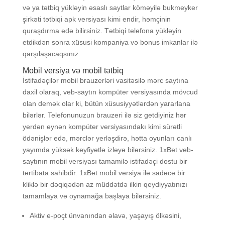
və ya tətbiq yükləyin əsaslı saytlar köməyilə bukmeyker
şirkəti tətbiqi apk versiyası kimi endir, həmçinin
quraşdırma edə bilirsiniz. Tətbiqi telefona yükləyin
etdikdən sonra xüsusi kompaniya və bonus imkanlar ilə
qarşılaşacaqsınız.
Mоbil vеrsiyа və mоbil tətbiq
İstifadəçilər mobil brauzerləri vasitəsilə mərc saytına
daxil olaraq, veb-saytın kompüter versiyasında mövcud
olan demək olar ki, bütün xüsusiyyətlərdən yararlana
bilərlər. Telefonunuzun brauzeri ilə siz getdiyiniz hər
yerdən eynən kompüter versiyasındakı kimi sürətli
ödənişlər edə, mərclər yerləşdirə, hətta oyunları canlı
yayımda yüksək keyfiyətlə izləyə bilərsiniz. 1xBet veb-
saytının mobil versiyası tamamilə istifadəçi dostu bir
tərtibata sahibdir. 1xBet mobil versiya ilə sadəcə bir
kliklə bir dəqiqədən az müddətdə ilkin qeydiyyatınızı
tamamlaya və oynamağa başlaya bilərsiniz.
Aktiv e-poçt ünvanından əlavə, yaşayış ölkəsini,