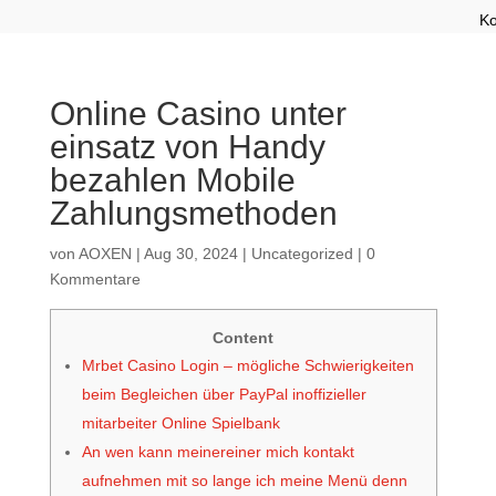
Ko
Online Casino unter
einsatz von Handy
bezahlen Mobile
Zahlungsmethoden
von
AOXEN
|
Aug 30, 2024
|
Uncategorized
|
0
Kommentare
Content
Mrbet Casino Login – mögliche Schwierigkeiten
beim Begleichen über PayPal inoffizieller
mitarbeiter Online Spielbank
An wen kann meinereiner mich kontakt
aufnehmen mit so lange ich meine Menü denn