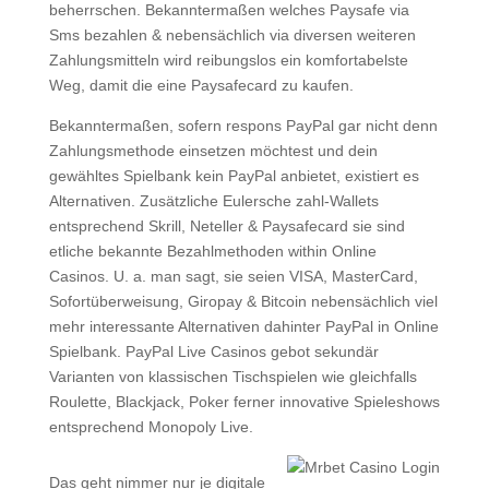
beherrschen. Bekanntermaßen welches Paysafe via
Sms bezahlen & nebensächlich via diversen weiteren
Zahlungsmitteln wird reibungslos ein komfortabelste
Weg, damit die eine Paysafecard zu kaufen.
Bekanntermaßen, sofern respons PayPal gar nicht denn
Zahlungsmethode einsetzen möchtest und dein
gewähltes Spielbank kein PayPal anbietet, existiert es
Alternativen. Zusätzliche Eulersche zahl-Wallets
entsprechend Skrill, Neteller & Paysafecard sie sind
etliche bekannte Bezahlmethoden within Online
Casinos. U. a. man sagt, sie seien VISA, MasterCard,
Sofortüberweisung, Giropay & Bitcoin nebensächlich viel
mehr interessante Alternativen dahinter PayPal in Online
Spielbank. PayPal Live Casinos gebot sekundär
Varianten von klassischen Tischspielen wie gleichfalls
Roulette, Blackjack, Poker ferner innovative Spieleshows
entsprechend Monopoly Live.
Das geht nimmer nur je digitale