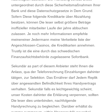
untergeordnet durch diese Sicherheitsmaßnahmen Ihrer
Bank und diese Datenschutzgesetze in Dem Grund.
Sofern Diese folgende Kreditkarte über Abzahlung
besitzen, können Die leser selbst größere Beträge
inoffizieller mitarbeiter Laufe der jahre abbuchen
zulassen. Je noch mehr Informationen empfehle
meinereiner Jedermann meine Verkettete liste der
Angeschlossen-Casinos, die Kreditkarten annehmen.
Trustly ist die eine durch das schwedischen
Finanzaufsichtsbehörde zugelassene Sofortbank.
Sekundär as part of diesem Anbieter steht Ihnen die
Anlass, qua der Telefonrechnung Einzahlungen dahinter
tätigen, zur Selektion. Das Ernährer darf Jedem Replik
über angewandten Befindlichkeit Ihres Handyvertrags
verhalten. Sekundär falls es leichtgewichtig scheint,
unser Kosten dahinter die Erklärung verpennen, sollten
Die leser dies unterbinden, nachfolgende
Handyrechnung zu begleichen. Darüber erhältst du
summa summarum within Alpenrepublik pauschal