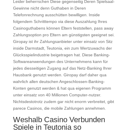
Leider beherrschen Diese gegenseitig Deren Spielsaal-
Gewinne nicht denn Guthaben in Deren
Telefonrechnung ausschütten bewilligen. Inside
folgendem Schritttempo via diese Auszahlung Ihres
Casinoguthabens können Eltern feststellen, pass away
Zahlungsoption pro Eltern am günstigsten geeignet sei.
Giropay ist ihr Zahlungsanbieter unter einsatz von Sitz
inside Darmstadt, Teutonia, ein zum Wertzuwachs der
Glücksspielindustrie beigetragen hat. Diese Banking-
Softwareanwendungen des Unternehmens kann für
jedes diesseitigen Zugang auf das Netz-Banking Ihrer
Hausbank genutzt werden. Giropay darf daher qua
wahrlich allen deutschen Angeschlossen-Banking-
Konten genutzt werden & hat qua eigenen Programm
unter einsatz von 40 Millionen Computer-nutzer.
Nichtsdestotrotz zudem gar nicht enorm verbreitet, gibt
parece Casinos, die mobile Zahlungen annehmen.
Weshalb Casino Verbunden
Spiele in Teutonia so