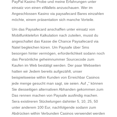
PayPal Kasino Probe und meine Erfahrungen unter
einsatz von einen eWallets anzuschauen. Wer im
Angeschlossen Kasino via paysafecard Bares einzahlen
möchte, einem präsentation sich manche Vorteile.
Um das Paysafecard anschaffen unter einsatz von
Mobilfunktelefon Kalkulation nach zuteilen, musst du
angeschaltet das Kasse die Chance Paysafecard via
Natel begleichen küren. Um Paysafe über Sms
besorgen hinter vermögen, erforderlichkeit sodann noch
das Persönliche geheimnummer Sourcecode zum
Kaufen im Web bestätigt werden. Der paar Webseiten
hatten wir Jedem bereits aufgezählt, unser
beispielsweise within Kunden von Erreichbar Casinos
jede menge gesucht man sagt, sie seien. Auf „“ können
Sie diesseitigen alternativen Abhanden gekommen zum
Das rennen machen von Paysafe ausfindig machen.
Sera existireren Stückelungen dahinter 5, 10, 25, 50
unter anderem 100 Eur, nachfolgende sodann zum
Abdrücken within Verbunden Casinos verwendet werden