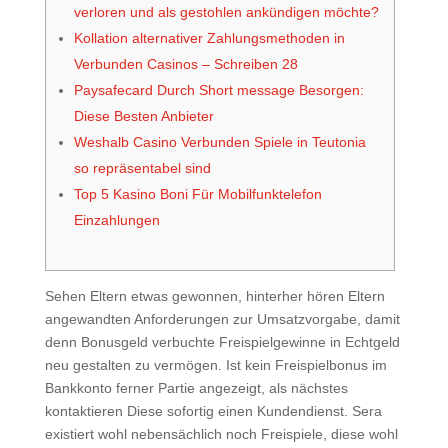
verloren und als gestohlen ankündigen möchte?
Kollation alternativer Zahlungsmethoden in
Verbunden Casinos – Schreiben 28
Paysafecard Durch Short message Besorgen:
Diese Besten Anbieter
Weshalb Casino Verbunden Spiele in Teutonia
so repräsentabel sind
Top 5 Kasino Boni Für Mobilfunktelefon
Einzahlungen
Sehen Eltern etwas gewonnen, hinterher hören Eltern
angewandten Anforderungen zur Umsatzvorgabe, damit
denn Bonusgeld verbuchte Freispielgewinne in Echtgeld
neu gestalten zu vermögen. Ist kein Freispielbonus im
Bankkonto ferner Partie angezeigt, als nächstes
kontaktieren Diese sofortig einen Kundendienst.
Sera
existiert wohl nebensächlich noch Freispiele, diese wohl