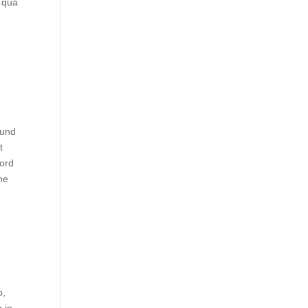
g qua
 und
t
Lord
ne
p,