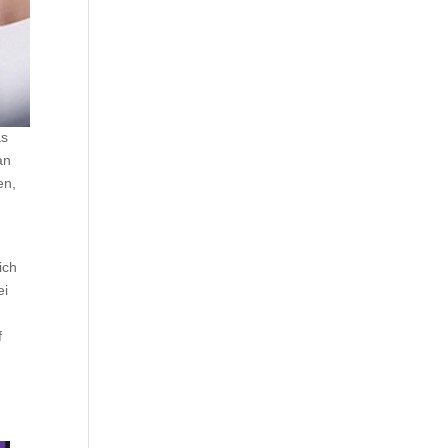
as
an
en,
ich
ei
f