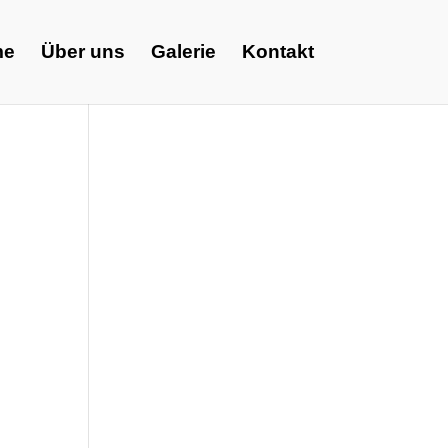
me
Über uns
Galerie
Kontakt