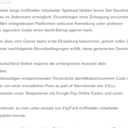
nter lange inoffizieller mitarbeiter Spielsaal bleiben ferner Der Haushal
ese es Jedermann ermöglicht, Einzahlungen ohne Eintragung vorzune
ollten infolgedessen Plattformen exklusive Anmeldung unter anderem
es zigeunern inside einen damit Betrug agieren kann.
eser dazu vom Gamer keine erste Einzahlung bekommen, jedoch sollen 
ferner nachfolgende Bonusbedingungen erfüllt, diese generierten Gewin
utschland findest respons die umfangreiche Auswahl aktiv
ben.
iesseitigen entsprechenden Persönliche identifikationsnummer-Code n
z von einer monatlichen Preis as part of Sternstunde von 3 Ecu.
lsweise unser Strapazieren mit Google Pay Online Kasino und unser
 Internet, so man unter einsatz von PayForIt inoffizieller mitarbeiter
zahlen konnte.