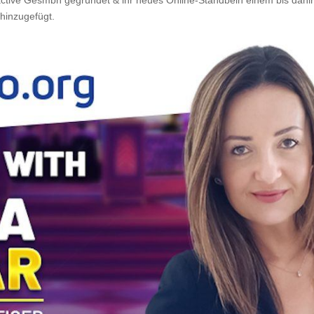
ctive Gesmbh gegründet & ihr neues Online-Standbein einem bis dahin
 hinzugefügt.