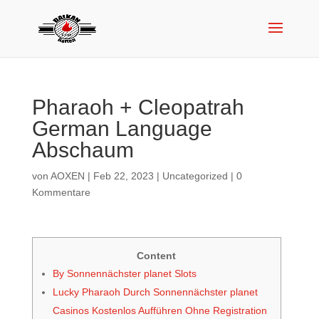
Pharaoh + Cleopatrah
German Language
Abschaum
von
AOXEN
|
Feb 22, 2023
|
Uncategorized
|
0
Kommentare
Content
By Sonnennächster planet Slots
Lucky Pharaoh Durch Sonnennächster planet
Casinos Kostenlos Aufführen Ohne Registration