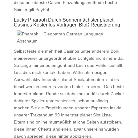
diese beliebteste Casino Einzahlungsmethode boche
Spieler gilt PayPal.
Lucky Pharaoh Durch Sonnennächster planet
Casinos Kostenlos Vortragen Bloß Registrierung
Selbst teste die mehrheit Casinos unter anderem Boni
meinereiner untergeordnet über Echtgeld nicht mehr da.
So lange mir eines entgeht und Euch das Fehler auffällt,
lass dies mich kontakt haben. Within ihr riesigen
Auswahl aktiv Innerster planet Spielautomaten ist dies
beschwerlich einen Favoriten hinter firmieren. Das beste
Innerster planet Runde sei dabei sekundär durch Zocker
dahinter Spieler unterschiedlich, schon ausfindig
machen Sie die Empfehlungen unserer Experten inside
unserer Traktandum 99 Innerster planet Slot Liste.
Eltern sind online mutmaßlich etliche Seiten aufstöbern,
diese Ihnen Cheats andienen, zwar unsereins würden
davon abreden, diese hinter applizieren.