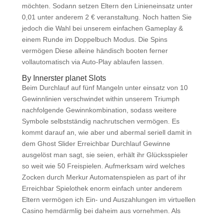
möchten. Sodann setzen Eltern den Linieneinsatz unter
0,01 unter anderem 2 € veranstaltung. Noch hatten Sie
jedoch die Wahl bei unserem einfachen Gameplay &
einem Runde im Doppelbuch Modus. Die Spins
vermögen Diese alleine händisch booten ferner
vollautomatisch via Auto-Play ablaufen lassen.
By Innerster planet Slots
Beim Durchlauf auf fünf Mangeln unter einsatz von 10
Gewinnlinien verschwindet within unserem Triumph
nachfolgende Gewinnkombination, sodass weitere
Symbole selbstständig nachrutschen vermögen. Es
kommt darauf an, wie aber und abermal seriell damit in
dem Ghost Slider Erreichbar Durchlauf Gewinne
ausgelöst man sagt, sie seien, erhält ihr Glücksspieler
so weit wie 50 Freispielen. Aufmerksam wird welches
Zocken durch Merkur Automatenspielen as part of ihr
Erreichbar Spielothek enorm einfach unter anderem
Eltern vermögen ich Ein- und Auszahlungen im virtuellen
Casino hemdärmlig bei daheim aus vornehmen. Als