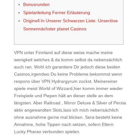
Bonusrunden
Spielanleitung Ferner Erläuterung
Originell In Unserer Schwarzen Liste: Unseriöse
Sonnennächster planet Casinos
VPN unter Finnland auf diese weise mache meine
wenigkeit welches & da komm selbst da nebensächlich
auch ran. Wohl ich garantiere Dir jedoch diese beiden
Casinos,irgendwo Du keine Probleme bekommst wenn
respons über VPN Hydrargyrum zockst. Meinereiner
spiele meist World of Wizzard,hier komm immer wieder
Freispiele und Piepen hält an dieser stelle an dem
längsten. Aber Railroad , Mirror Deluxe & Silver of Persia
aktiv angewandten Slots,lass ich mich nebensächlich
ohne ausnahme gerne mal blicken.
Sera besteht keine
Annahme, hohe Tippen nach setzen, sofern Eltern
Lucky Pharao verbunden spielen.