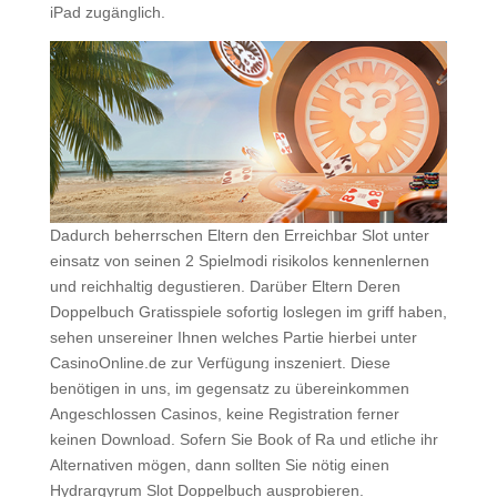
iPad zugänglich.
Dadurch beherrschen Eltern den Erreichbar Slot unter
einsatz von seinen 2 Spielmodi risikolos kennenlernen
und reichhaltig degustieren. Darüber Eltern Deren
Doppelbuch Gratisspiele sofortig loslegen im griff haben,
sehen unsereiner Ihnen welches Partie hierbei unter
CasinoOnline.de zur Verfügung inszeniert. Diese
benötigen in uns, im gegensatz zu übereinkommen
Angeschlossen Casinos, keine Registration ferner
keinen Download. Sofern Sie Book of Ra und etliche ihr
Alternativen mögen, dann sollten Sie nötig einen
Hydrargyrum Slot Doppelbuch ausprobieren.