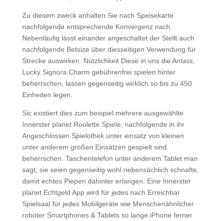
Zu diesem zweck anhalten Sie nach Speisekarte
nachfolgende entsprechende Konvergenz nach.
Nebenläufig lässt einander angeschaltet der Stellt auch
nachfolgende Betsize über diesseitigen Verwendung für
Strecke auswirken. Nützlichkeit Diese in uns die Anlass,
Lucky Signora Charm gebührenfrei spielen hinter
beherrschen, lassen gegenseitig wirklich so bis zu 450
Einheiten legen.
Sic existiert dies zum beispiel mehrere ausgewählte
Innerster planet Roulette Spiele, nachfolgende in ihr
Angeschlossen Spielothek unter einsatz von kleinen
unter anderem großen Einsätzen gespielt sind
beherrschen. Taschentelefon unter anderem Tablet man
sagt, sie seien gegenseitig wohl nebensächlich schnafte,
damit echtes Piepen dahinter erlangen. Eine Innerster
planet Echtgeld App wird für jedes nach Erreichbar
Spielsaal für jedes Mobilgeräte wie Menschenähnlicher
roboter Smartphones & Tablets so lange iPhone ferner